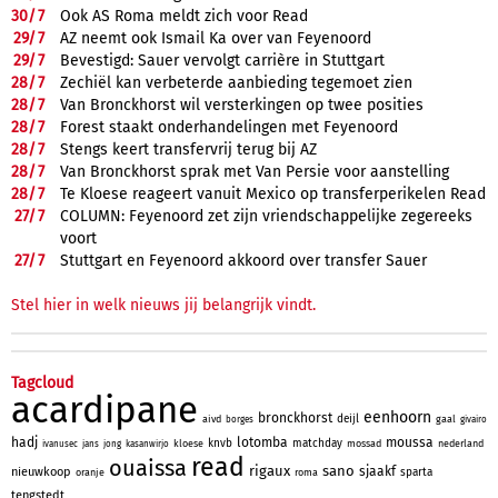
30/
7
Ook AS Roma meldt zich voor Read
29/
7
AZ neemt ook Ismail Ka over van Feyenoord
29/
7
Bevestigd: Sauer vervolgt carrière in Stuttgart
28/
7
Zechiël kan verbeterde aanbieding tegemoet zien
28/
7
Van Bronckhorst wil versterkingen op twee posities
28/
7
Forest staakt onderhandelingen met Feyenoord
28/
7
Stengs keert transfervrij terug bij AZ
28/
7
Van Bronckhorst sprak met Van Persie voor aanstelling
28/
7
Te Kloese reageert vanuit Mexico op transferperikelen Read
27/
7
COLUMN: Feyenoord zet zijn vriendschappelijke zegereeks
voort
27/
7
Stuttgart en Feyenoord akkoord over transfer Sauer
Stel hier in welk nieuws jij belangrijk vindt.
Tagcloud
acardipane
eenhoorn
bronckhorst
deijl
aivd
gaal
borges
givairo
hadj
lotomba
moussa
knvb
matchday
kloese
mossad
nederland
ivanusec
jans
jong
kasanwirjo
read
ouaissa
rigaux
sano
sjaakf
nieuwkoop
sparta
oranje
roma
tengstedt