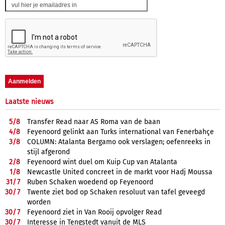
Laatste nieuws
5/
8
Transfer Read naar AS Roma van de baan
4/
8
Feyenoord gelinkt aan Turks international van Fenerbahçe
3/
8
COLUMN: Atalanta Bergamo ook verslagen; oefenreeks in
stijl afgerond
2/
8
Feyenoord wint duel om Kuip Cup van Atalanta
1/
8
Newcastle United concreet in de markt voor Hadj Moussa
31/
7
Ruben Schaken woedend op Feyenoord
30/
7
Twente ziet bod op Schaken resoluut van tafel geveegd
worden
30/
7
Feyenoord ziet in Van Rooij opvolger Read
30/
7
Interesse in Tengstedt vanuit de MLS