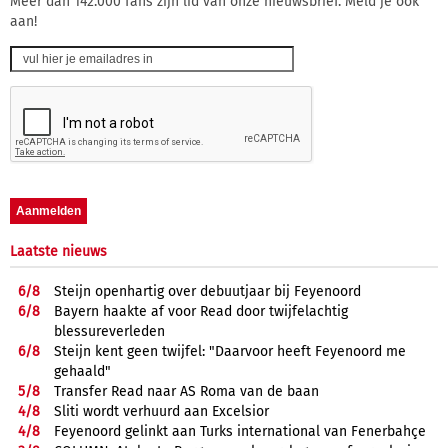
Meer dan 142.000 fans zijn lid van onze nieuwsbrief. Meld je ook
aan!
Laatste nieuws
6/
8
Steijn openhartig over debuutjaar bij Feyenoord
6/
8
Bayern haakte af voor Read door twijfelachtig
blessureverleden
6/
8
Steijn kent geen twijfel: "Daarvoor heeft Feyenoord me
gehaald"
5/
8
Transfer Read naar AS Roma van de baan
4/
8
Sliti wordt verhuurd aan Excelsior
4/
8
Feyenoord gelinkt aan Turks international van Fenerbahçe