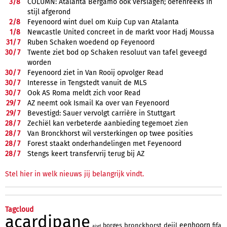
3/
8
COLUMN: Atalanta Bergamo ook verslagen; oefenreeks in
stijl afgerond
2/
8
Feyenoord wint duel om Kuip Cup van Atalanta
1/
8
Newcastle United concreet in de markt voor Hadj Moussa
31/
7
Ruben Schaken woedend op Feyenoord
30/
7
Twente ziet bod op Schaken resoluut van tafel geveegd
worden
30/
7
Feyenoord ziet in Van Rooij opvolger Read
30/
7
Interesse in Tengstedt vanuit de MLS
30/
7
Ook AS Roma meldt zich voor Read
29/
7
AZ neemt ook Ismail Ka over van Feyenoord
29/
7
Bevestigd: Sauer vervolgt carrière in Stuttgart
28/
7
Zechiël kan verbeterde aanbieding tegemoet zien
28/
7
Van Bronckhorst wil versterkingen op twee posities
28/
7
Forest staakt onderhandelingen met Feyenoord
28/
7
Stengs keert transfervrij terug bij AZ
Stel hier in welk nieuws jij belangrijk vindt.
Tagcloud
acardipane
eenhoorn
bronckhorst
deijl
borges
fifa
aivd