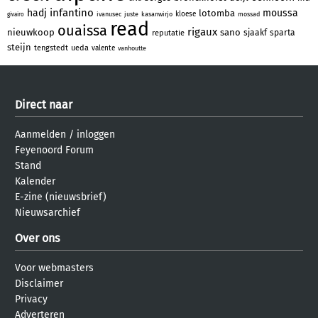
infantino
hadj
moussa
lotomba
kloese
ivanusec
juste
kasanwirjo
mossad
givairo
read
ouaissa
rigaux
nieuwkoop
sano
sjaakf
sparta
reputatie
steijn
tengstedt
ueda
valente
vanhoutte
Direct naar
Aanmelden
/
inloggen
Feyenoord Forum
Stand
Kalender
E-zine (nieuwsbrief)
Nieuwsarchief
Over ons
Voor webmasters
Disclaimer
Privacy
Adverteren