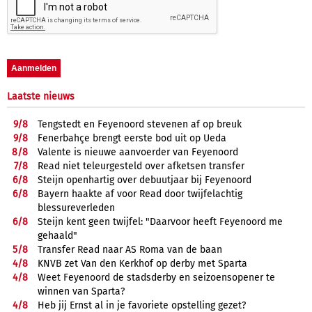
Laatste nieuws
9/
8
Tengstedt en Feyenoord stevenen af op breuk
9/
8
Fenerbahçe brengt eerste bod uit op Ueda
8/
8
Valente is nieuwe aanvoerder van Feyenoord
7/
8
Read niet teleurgesteld over afketsen transfer
6/
8
Steijn openhartig over debuutjaar bij Feyenoord
6/
8
Bayern haakte af voor Read door twijfelachtig
blessureverleden
6/
8
Steijn kent geen twijfel: "Daarvoor heeft Feyenoord me
gehaald"
5/
8
Transfer Read naar AS Roma van de baan
4/
8
KNVB zet Van den Kerkhof op derby met Sparta
4/
8
Weet Feyenoord de stadsderby en seizoensopener te
winnen van Sparta?
4/
8
Heb jij Ernst al in je favoriete opstelling gezet?