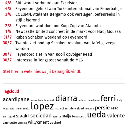
4/
8
Sliti wordt verhuurd aan Excelsior
4/
8
Feyenoord gelinkt aan Turks international van Fenerbahçe
3/
8
COLUMN: Atalanta Bergamo ook verslagen; oefenreeks in
stijl afgerond
2/
8
Feyenoord wint duel om Kuip Cup van Atalanta
1/
8
Newcastle United concreet in de markt voor Hadj Moussa
31/
7
Ruben Schaken woedend op Feyenoord
30/
7
Twente ziet bod op Schaken resoluut van tafel geveegd
worden
30/
7
Feyenoord ziet in Van Rooij opvolger Read
30/
7
Interesse in Tengstedt vanuit de MLS
Stel hier in welk nieuws jij belangrijk vindt.
Tagcloud
diarra
ferri
acardipane
bommel
alaves
betis
elshout
fenerbahce
hadj
lopez
persie
read
kraaijeveld
middenveldert
juste
marmol
jong
moussa
ueda
sociedad
valente
sjaakf
steijn
tengstedt
santigoal
sparta
willykment
zechiel
vanhoutte
wessels