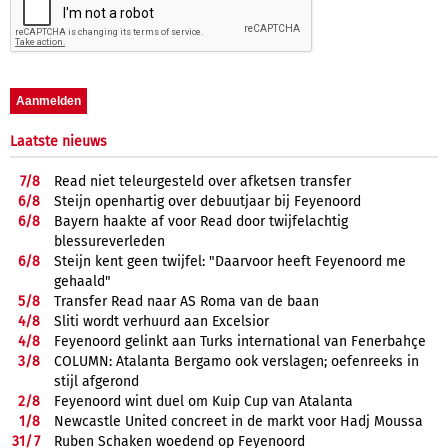
Laatste nieuws
7/
8
Read niet teleurgesteld over afketsen transfer
6/
8
Steijn openhartig over debuutjaar bij Feyenoord
6/
8
Bayern haakte af voor Read door twijfelachtig
blessureverleden
6/
8
Steijn kent geen twijfel: "Daarvoor heeft Feyenoord me
gehaald"
5/
8
Transfer Read naar AS Roma van de baan
4/
8
Sliti wordt verhuurd aan Excelsior
4/
8
Feyenoord gelinkt aan Turks international van Fenerbahçe
3/
8
COLUMN: Atalanta Bergamo ook verslagen; oefenreeks in
stijl afgerond
2/
8
Feyenoord wint duel om Kuip Cup van Atalanta
1/
8
Newcastle United concreet in de markt voor Hadj Moussa
31/
7
Ruben Schaken woedend op Feyenoord