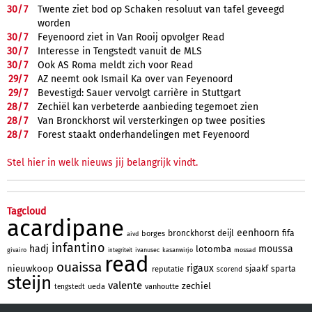
30/
7
Twente ziet bod op Schaken resoluut van tafel geveegd
worden
30/
7
Feyenoord ziet in Van Rooij opvolger Read
30/
7
Interesse in Tengstedt vanuit de MLS
30/
7
Ook AS Roma meldt zich voor Read
29/
7
AZ neemt ook Ismail Ka over van Feyenoord
29/
7
Bevestigd: Sauer vervolgt carrière in Stuttgart
28/
7
Zechiël kan verbeterde aanbieding tegemoet zien
28/
7
Van Bronckhorst wil versterkingen op twee posities
28/
7
Forest staakt onderhandelingen met Feyenoord
Stel hier in welk nieuws jij belangrijk vindt.
Tagcloud
acardipane
eenhoorn
bronckhorst
deijl
fifa
borges
aivd
infantino
hadj
moussa
lotomba
givairo
ivanusec
kasanwirjo
mossad
integriteit
read
ouaissa
rigaux
nieuwkoop
sjaakf
sparta
reputatie
scorend
steijn
valente
zechiel
ueda
vanhoutte
tengstedt