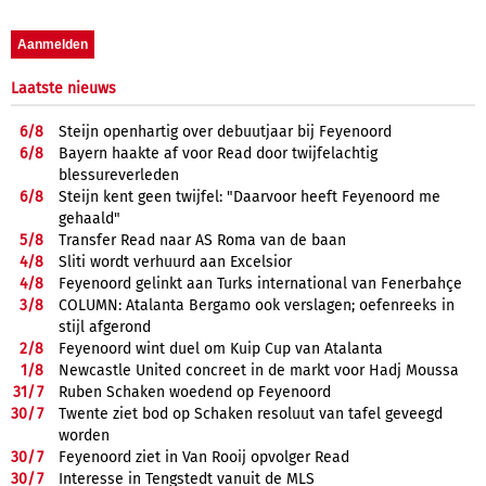
Laatste nieuws
6/
8
Steijn openhartig over debuutjaar bij Feyenoord
6/
8
Bayern haakte af voor Read door twijfelachtig
blessureverleden
6/
8
Steijn kent geen twijfel: "Daarvoor heeft Feyenoord me
gehaald"
5/
8
Transfer Read naar AS Roma van de baan
4/
8
Sliti wordt verhuurd aan Excelsior
4/
8
Feyenoord gelinkt aan Turks international van Fenerbahçe
3/
8
COLUMN: Atalanta Bergamo ook verslagen; oefenreeks in
stijl afgerond
2/
8
Feyenoord wint duel om Kuip Cup van Atalanta
1/
8
Newcastle United concreet in de markt voor Hadj Moussa
31/
7
Ruben Schaken woedend op Feyenoord
30/
7
Twente ziet bod op Schaken resoluut van tafel geveegd
worden
30/
7
Feyenoord ziet in Van Rooij opvolger Read
30/
7
Interesse in Tengstedt vanuit de MLS