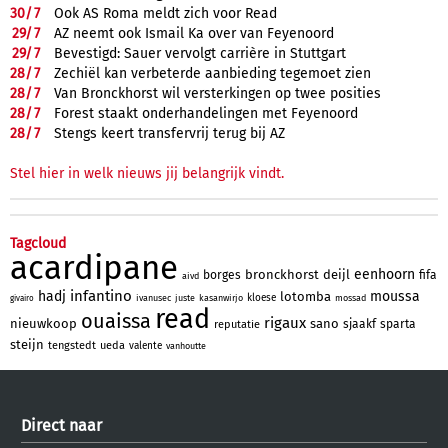
30/
7
Ook AS Roma meldt zich voor Read
29/
7
AZ neemt ook Ismail Ka over van Feyenoord
29/
7
Bevestigd: Sauer vervolgt carrière in Stuttgart
28/
7
Zechiël kan verbeterde aanbieding tegemoet zien
28/
7
Van Bronckhorst wil versterkingen op twee posities
28/
7
Forest staakt onderhandelingen met Feyenoord
28/
7
Stengs keert transfervrij terug bij AZ
Stel hier in welk nieuws jij belangrijk vindt.
Tagcloud
acardipane
eenhoorn
bronckhorst
deijl
borges
fifa
aivd
infantino
hadj
moussa
lotomba
kloese
ivanusec
juste
kasanwirjo
mossad
givairo
read
ouaissa
rigaux
nieuwkoop
sano
sjaakf
sparta
reputatie
steijn
tengstedt
ueda
valente
vanhoutte
Direct naar