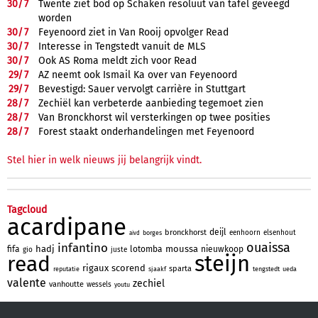
30/
7
Twente ziet bod op Schaken resoluut van tafel geveegd
worden
30/
7
Feyenoord ziet in Van Rooij opvolger Read
30/
7
Interesse in Tengstedt vanuit de MLS
30/
7
Ook AS Roma meldt zich voor Read
29/
7
AZ neemt ook Ismail Ka over van Feyenoord
29/
7
Bevestigd: Sauer vervolgt carrière in Stuttgart
28/
7
Zechiël kan verbeterde aanbieding tegemoet zien
28/
7
Van Bronckhorst wil versterkingen op twee posities
28/
7
Forest staakt onderhandelingen met Feyenoord
Stel hier in welk nieuws jij belangrijk vindt.
Tagcloud
acardipane
deijl
bronckhorst
eenhoorn
elsenhout
borges
aivd
ouaissa
infantino
hadj
moussa
fifa
lotomba
nieuwkoop
gio
juste
steijn
read
rigaux
scorend
sparta
reputatie
sjaakf
tengstedt
ueda
valente
zechiel
vanhoutte
wessels
youtu