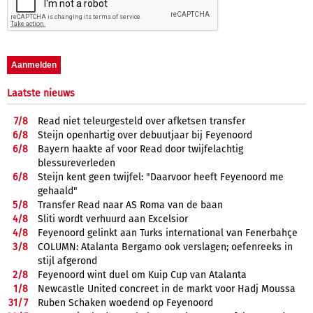
Laatste nieuws
7/
8
Read niet teleurgesteld over afketsen transfer
6/
8
Steijn openhartig over debuutjaar bij Feyenoord
6/
8
Bayern haakte af voor Read door twijfelachtig
blessureverleden
6/
8
Steijn kent geen twijfel: "Daarvoor heeft Feyenoord me
gehaald"
5/
8
Transfer Read naar AS Roma van de baan
4/
8
Sliti wordt verhuurd aan Excelsior
4/
8
Feyenoord gelinkt aan Turks international van Fenerbahçe
3/
8
COLUMN: Atalanta Bergamo ook verslagen; oefenreeks in
stijl afgerond
2/
8
Feyenoord wint duel om Kuip Cup van Atalanta
1/
8
Newcastle United concreet in de markt voor Hadj Moussa
31/
7
Ruben Schaken woedend op Feyenoord