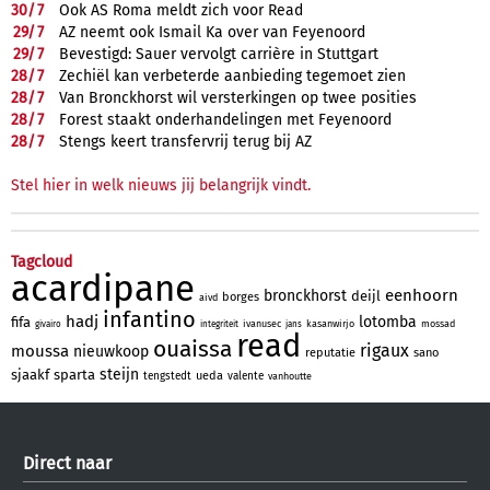
30/
7
Ook AS Roma meldt zich voor Read
29/
7
AZ neemt ook Ismail Ka over van Feyenoord
29/
7
Bevestigd: Sauer vervolgt carrière in Stuttgart
28/
7
Zechiël kan verbeterde aanbieding tegemoet zien
28/
7
Van Bronckhorst wil versterkingen op twee posities
28/
7
Forest staakt onderhandelingen met Feyenoord
28/
7
Stengs keert transfervrij terug bij AZ
Stel hier in welk nieuws jij belangrijk vindt.
Tagcloud
acardipane
eenhoorn
bronckhorst
deijl
borges
aivd
infantino
hadj
lotomba
fifa
ivanusec
kasanwirjo
mossad
givairo
integriteit
jans
read
ouaissa
rigaux
moussa
nieuwkoop
reputatie
sano
steijn
sjaakf
sparta
ueda
tengstedt
valente
vanhoutte
Direct naar