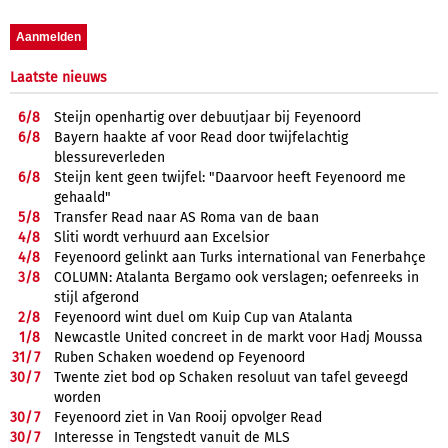
Laatste nieuws
6/
8
Steijn openhartig over debuutjaar bij Feyenoord
6/
8
Bayern haakte af voor Read door twijfelachtig
blessureverleden
6/
8
Steijn kent geen twijfel: "Daarvoor heeft Feyenoord me
gehaald"
5/
8
Transfer Read naar AS Roma van de baan
4/
8
Sliti wordt verhuurd aan Excelsior
4/
8
Feyenoord gelinkt aan Turks international van Fenerbahçe
3/
8
COLUMN: Atalanta Bergamo ook verslagen; oefenreeks in
stijl afgerond
2/
8
Feyenoord wint duel om Kuip Cup van Atalanta
1/
8
Newcastle United concreet in de markt voor Hadj Moussa
31/
7
Ruben Schaken woedend op Feyenoord
30/
7
Twente ziet bod op Schaken resoluut van tafel geveegd
worden
30/
7
Feyenoord ziet in Van Rooij opvolger Read
30/
7
Interesse in Tengstedt vanuit de MLS