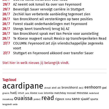
29/
7
AZ neemt ook Ismail Ka over van Feyenoord
29/
7
Bevestigd: Sauer vervolgt carrière in Stuttgart
28/
7
Zechiël kan verbeterde aanbieding tegemoet zien
28/
7
Van Bronckhorst wil versterkingen op twee posities
28/
7
Forest staakt onderhandelingen met Feyenoord
28/
7
Stengs keert transfervrij terug bij AZ
28/
7
Van Bronckhorst sprak met Van Persie voor aanstelling
28/
7
Te Kloese reageert vanuit Mexico op transferperikelen Read
27/
7
COLUMN: Feyenoord zet zijn vriendschappelijke zegereeks
voort
27/
7
Stuttgart en Feyenoord akkoord over transfer Sauer
Stel hier in welk nieuws jij belangrijk vindt.
Tagcloud
acardipane
eenhoorn
bronckhorst
aivd
gaal
deijl
ahmadi
aldi
hadj
moussa
matchday
intuit
kloese
lotomba
mossad
givairo
jans
knvb
nederland
read
ouaissa
sano
rigaux
sjaakf
sparta
roma
nieuwkoop
protect
tengstedt
ueda