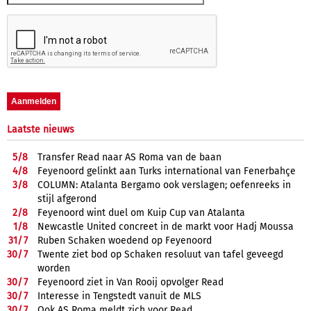
Laatste nieuws
5/
8
Transfer Read naar AS Roma van de baan
4/
8
Feyenoord gelinkt aan Turks international van Fenerbahçe
3/
8
COLUMN: Atalanta Bergamo ook verslagen; oefenreeks in
stijl afgerond
2/
8
Feyenoord wint duel om Kuip Cup van Atalanta
1/
8
Newcastle United concreet in de markt voor Hadj Moussa
31/
7
Ruben Schaken woedend op Feyenoord
30/
7
Twente ziet bod op Schaken resoluut van tafel geveegd
worden
30/
7
Feyenoord ziet in Van Rooij opvolger Read
30/
7
Interesse in Tengstedt vanuit de MLS
30/
7
Ook AS Roma meldt zich voor Read