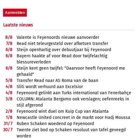
Laatste nieuws
8/
8
Valente is Feyenoords nieuwe aanvoerder
7/
8
Read niet teleurgesteld over afketsen transfer
6/
8
Steijn openhartig over debuutjaar bij Feyenoord
6/
8
Bayern haakte af voor Read door twijfelachtig
blessureverleden
6/
8
Steijn kent geen twijfel: "Daarvoor heeft Feyenoord me
gehaald"
5/
8
Transfer Read naar AS Roma van de baan
4/
8
Sliti wordt verhuurd aan Excelsior
4/
8
Feyenoord gelinkt aan Turks international van Fenerbahçe
3/
8
COLUMN: Atalanta Bergamo ook verslagen; oefenreeks in
stijl afgerond
2/
8
Feyenoord wint duel om Kuip Cup van Atalanta
1/
8
Newcastle United concreet in de markt voor Hadj Moussa
31/
7
Ruben Schaken woedend op Feyenoord
30/
7
Twente ziet bod op Schaken resoluut van tafel geveegd
worden