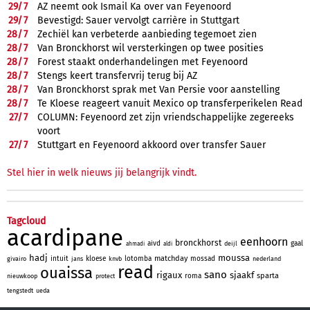
29/
7
AZ neemt ook Ismail Ka over van Feyenoord
29/
7
Bevestigd: Sauer vervolgt carrière in Stuttgart
28/
7
Zechiël kan verbeterde aanbieding tegemoet zien
28/
7
Van Bronckhorst wil versterkingen op twee posities
28/
7
Forest staakt onderhandelingen met Feyenoord
28/
7
Stengs keert transfervrij terug bij AZ
28/
7
Van Bronckhorst sprak met Van Persie voor aanstelling
28/
7
Te Kloese reageert vanuit Mexico op transferperikelen Read
27/
7
COLUMN: Feyenoord zet zijn vriendschappelijke zegereeks
voort
27/
7
Stuttgart en Feyenoord akkoord over transfer Sauer
Stel hier in welk nieuws jij belangrijk vindt.
Tagcloud
acardipane
eenhoorn
bronckhorst
aivd
gaal
deijl
ahmadi
aldi
hadj
moussa
matchday
intuit
kloese
lotomba
mossad
givairo
jans
knvb
nederland
read
ouaissa
sano
rigaux
sjaakf
sparta
roma
nieuwkoop
protect
tengstedt
ueda