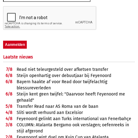
Laatste nieuws
7/
8
Read niet teleurgesteld over afketsen transfer
6/
8
Steijn openhartig over debuutjaar bij Feyenoord
6/
8
Bayern haakte af voor Read door twijfelachtig
blessureverleden
6/
8
Steijn kent geen twijfel: "Daarvoor heeft Feyenoord me
gehaald"
5/
8
Transfer Read naar AS Roma van de baan
4/
8
Sliti wordt verhuurd aan Excelsior
4/
8
Feyenoord gelinkt aan Turks international van Fenerbahçe
3/
8
COLUMN: Atalanta Bergamo ook verslagen; oefenreeks in
stijl afgerond
2/
8
Feyenoord wint duel om Kuip Cup van Atalanta