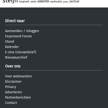
steijn
valente
zechiel
ueda
vanhoutte
tengstedt
youtu
Direct naar
Aanmelden
/
inloggen
Feyenoord Forum
Stand
Kalender
E-zine (nieuwsbrief)
Nieuwsarchief
Over ons
Voor webmasters
Disclaimer
Privacy
Adverteren
Partnerberichten
Contact