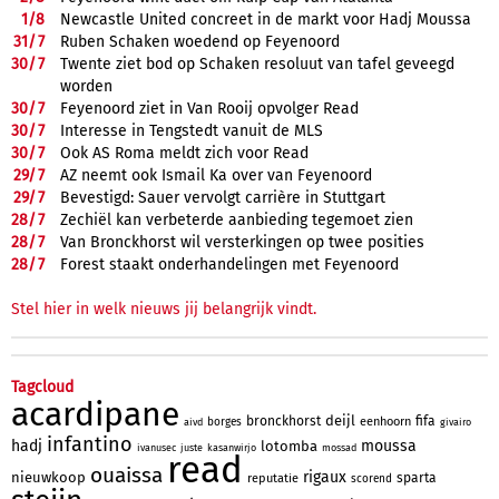
1/
8
Newcastle United concreet in de markt voor Hadj Moussa
31/
7
Ruben Schaken woedend op Feyenoord
30/
7
Twente ziet bod op Schaken resoluut van tafel geveegd
worden
30/
7
Feyenoord ziet in Van Rooij opvolger Read
30/
7
Interesse in Tengstedt vanuit de MLS
30/
7
Ook AS Roma meldt zich voor Read
29/
7
AZ neemt ook Ismail Ka over van Feyenoord
29/
7
Bevestigd: Sauer vervolgt carrière in Stuttgart
28/
7
Zechiël kan verbeterde aanbieding tegemoet zien
28/
7
Van Bronckhorst wil versterkingen op twee posities
28/
7
Forest staakt onderhandelingen met Feyenoord
Stel hier in welk nieuws jij belangrijk vindt.
Tagcloud
acardipane
deijl
bronckhorst
fifa
eenhoorn
borges
aivd
givairo
infantino
hadj
moussa
lotomba
ivanusec
juste
kasanwirjo
mossad
read
ouaissa
rigaux
nieuwkoop
sparta
reputatie
scorend