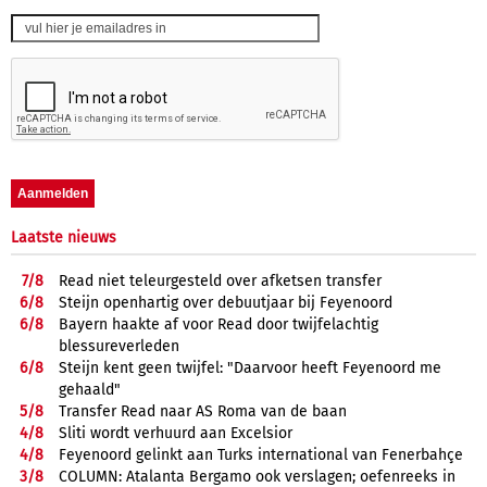
Laatste nieuws
7/
8
Read niet teleurgesteld over afketsen transfer
6/
8
Steijn openhartig over debuutjaar bij Feyenoord
6/
8
Bayern haakte af voor Read door twijfelachtig
blessureverleden
6/
8
Steijn kent geen twijfel: "Daarvoor heeft Feyenoord me
gehaald"
5/
8
Transfer Read naar AS Roma van de baan
4/
8
Sliti wordt verhuurd aan Excelsior
4/
8
Feyenoord gelinkt aan Turks international van Fenerbahçe
3/
8
COLUMN: Atalanta Bergamo ook verslagen; oefenreeks in