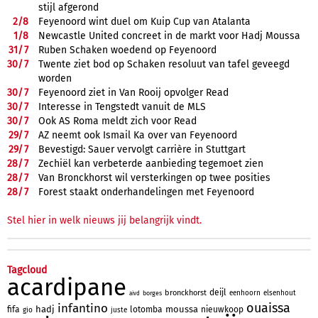
stijl afgerond
2/
8
Feyenoord wint duel om Kuip Cup van Atalanta
1/
8
Newcastle United concreet in de markt voor Hadj Moussa
31/
7
Ruben Schaken woedend op Feyenoord
30/
7
Twente ziet bod op Schaken resoluut van tafel geveegd
worden
30/
7
Feyenoord ziet in Van Rooij opvolger Read
30/
7
Interesse in Tengstedt vanuit de MLS
30/
7
Ook AS Roma meldt zich voor Read
29/
7
AZ neemt ook Ismail Ka over van Feyenoord
29/
7
Bevestigd: Sauer vervolgt carrière in Stuttgart
28/
7
Zechiël kan verbeterde aanbieding tegemoet zien
28/
7
Van Bronckhorst wil versterkingen op twee posities
28/
7
Forest staakt onderhandelingen met Feyenoord
Stel hier in welk nieuws jij belangrijk vindt.
Tagcloud
acardipane
deijl
bronckhorst
eenhoorn
elsenhout
borges
aivd
ouaissa
infantino
hadj
moussa
fifa
lotomba
nieuwkoop
gio
juste