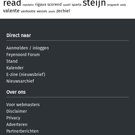
steijn
read
rigaux
scorend
sparta
reputatie
sjaakf
tengstedt
ueda
valente
zechiel
vanhoutte
wessels
youtu
Direct naar
Aanmelden
/
inloggen
Feyenoord Forum
Stand
Kalender
E-zine (nieuwsbrief)
Nieuwsarchief
Over ons
Voor webmasters
Disclaimer
Privacy
Adverteren
Partnerberichten