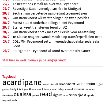
29/
7
AZ neemt ook Ismail Ka over van Feyenoord
29/
7
Bevestigd: Sauer vervolgt carrière in Stuttgart
28/
7
Zechiël kan verbeterde aanbieding tegemoet zien
28/
7
Van Bronckhorst wil versterkingen op twee posities
28/
7
Forest staakt onderhandelingen met Feyenoord
28/
7
Stengs keert transfervrij terug bij AZ
28/
7
Van Bronckhorst sprak met Van Persie voor aanstelling
28/
7
Te Kloese reageert vanuit Mexico op transferperikelen Read
27/
7
COLUMN: Feyenoord zet zijn vriendschappelijke zegereeks
voort
27/
7
Stuttgart en Feyenoord akkoord over transfer Sauer
Stel hier in welk nieuws jij belangrijk vindt.
Tagcloud
acardipane
eenhoorn
bronckhorst
aivd
gaal
deijl
ahmadi
aldi
hadj
moussa
matchday
intuit
kloese
lotomba
mossad
givairo
jans
knvb
nederland
read
ouaissa
sano
rigaux
sjaakf
sparta
roma
nieuwkoop
protect
tengstedt
ueda