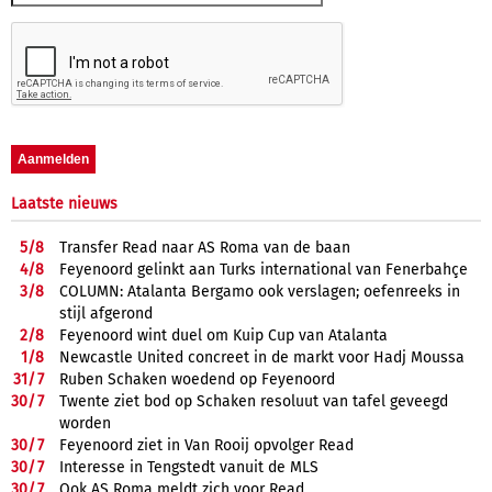
Laatste nieuws
5/
8
Transfer Read naar AS Roma van de baan
4/
8
Feyenoord gelinkt aan Turks international van Fenerbahçe
3/
8
COLUMN: Atalanta Bergamo ook verslagen; oefenreeks in
stijl afgerond
2/
8
Feyenoord wint duel om Kuip Cup van Atalanta
1/
8
Newcastle United concreet in de markt voor Hadj Moussa
31/
7
Ruben Schaken woedend op Feyenoord
30/
7
Twente ziet bod op Schaken resoluut van tafel geveegd
worden
30/
7
Feyenoord ziet in Van Rooij opvolger Read
30/
7
Interesse in Tengstedt vanuit de MLS
30/
7
Ook AS Roma meldt zich voor Read