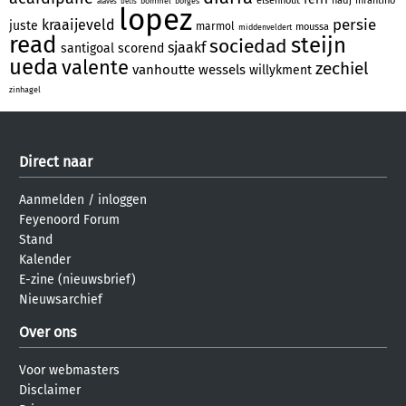
elsenhout
hadj
infantino
bommel
borges
alaves
betis
lopez
persie
kraaijeveld
juste
marmol
moussa
middenveldert
read
steijn
sociedad
sjaakf
santigoal
scorend
ueda
valente
zechiel
vanhoutte
wessels
willykment
zinhagel
Direct naar
Aanmelden
/
inloggen
Feyenoord Forum
Stand
Kalender
E-zine (nieuwsbrief)
Nieuwsarchief
Over ons
Voor webmasters
Disclaimer