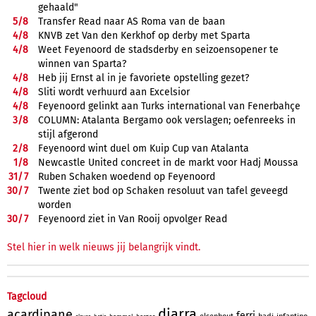
gehaald"
5/
8
Transfer Read naar AS Roma van de baan
4/
8
KNVB zet Van den Kerkhof op derby met Sparta
4/
8
Weet Feyenoord de stadsderby en seizoensopener te
winnen van Sparta?
4/
8
Heb jij Ernst al in je favoriete opstelling gezet?
4/
8
Sliti wordt verhuurd aan Excelsior
4/
8
Feyenoord gelinkt aan Turks international van Fenerbahçe
3/
8
COLUMN: Atalanta Bergamo ook verslagen; oefenreeks in
stijl afgerond
2/
8
Feyenoord wint duel om Kuip Cup van Atalanta
1/
8
Newcastle United concreet in de markt voor Hadj Moussa
31/
7
Ruben Schaken woedend op Feyenoord
30/
7
Twente ziet bod op Schaken resoluut van tafel geveegd
worden
30/
7
Feyenoord ziet in Van Rooij opvolger Read
Stel hier in welk nieuws jij belangrijk vindt.
Tagcloud
diarra
acardipane
ferri