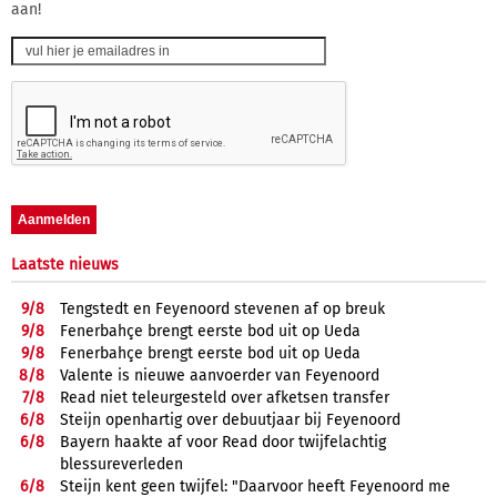
aan!
Laatste nieuws
9/
8
Tengstedt en Feyenoord stevenen af op breuk
9/
8
Fenerbahçe brengt eerste bod uit op Ueda
9/
8
Fenerbahçe brengt eerste bod uit op Ueda
8/
8
Valente is nieuwe aanvoerder van Feyenoord
7/
8
Read niet teleurgesteld over afketsen transfer
6/
8
Steijn openhartig over debuutjaar bij Feyenoord
6/
8
Bayern haakte af voor Read door twijfelachtig
blessureverleden
6/
8
Steijn kent geen twijfel: "Daarvoor heeft Feyenoord me