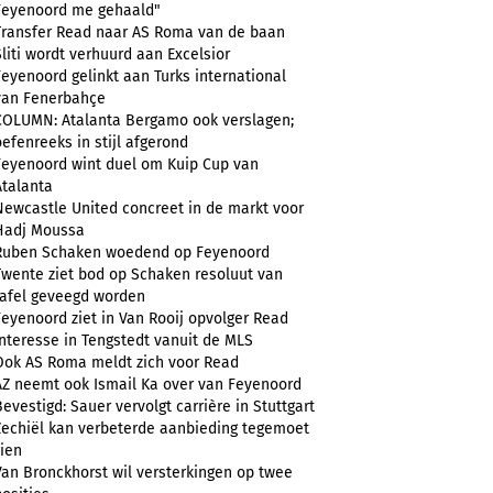
Feyenoord me gehaald"
Transfer Read naar AS Roma van de baan
Sliti wordt verhuurd aan Excelsior
Feyenoord gelinkt aan Turks international
van Fenerbahçe
COLUMN: Atalanta Bergamo ook verslagen;
oefenreeks in stijl afgerond
Feyenoord wint duel om Kuip Cup van
Atalanta
Newcastle United concreet in de markt voor
Hadj Moussa
Ruben Schaken woedend op Feyenoord
Twente ziet bod op Schaken resoluut van
tafel geveegd worden
Feyenoord ziet in Van Rooij opvolger Read
Interesse in Tengstedt vanuit de MLS
Ook AS Roma meldt zich voor Read
AZ neemt ook Ismail Ka over van Feyenoord
Bevestigd: Sauer vervolgt carrière in Stuttgart
Zechiël kan verbeterde aanbieding tegemoet
zien
Van Bronckhorst wil versterkingen op twee