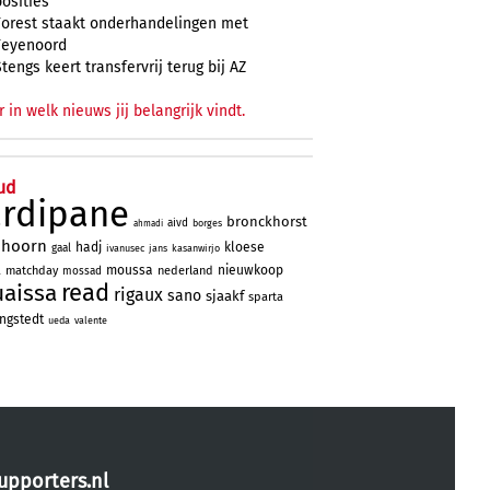
posities
Forest staakt onderhandelingen met
Feyenoord
Stengs keert transfervrij terug bij AZ
r in welk nieuws jij belangrijk vindt.
ud
ardipane
bronckhorst
aivd
borges
ahmadi
nhoorn
hadj
kloese
gaal
ivanusec
jans
kasanwirjo
a
moussa
nieuwkoop
matchday
nederland
mossad
read
uaissa
rigaux
sano
sjaakf
sparta
ngstedt
ueda
valente
upporters.nl