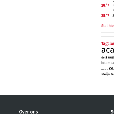
28/
7
28/
7
Stel hie
Tagclo
ac
ee
deijl
lotomb
o
oranje
steijn
te
Over ons
S