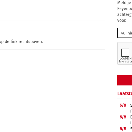
Meld je
Feyenoo
achterg
voor.
op de link rechtsboven.
Laatst
6/
8
6/
8
6/
8