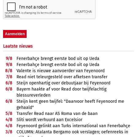
Laatste nieuws
9/
8
Fenerbahçe brengt eerste bod uit op Ueda
9/
8
Fenerbahçe brengt eerste bod uit op Ueda
8/
8
Valente is nieuwe aanvoerder van Feyenoord
7/
8
Read niet teleurgesteld over afketsen transfer
6/
8
Steijn openhartig over debuutjaar bij Feyenoord
6/
8
Bayern haakte af voor Read door twijfelachtig
blessureverleden
6/
8
Steijn kent geen twijfel: "Daarvoor heeft Feyenoord me
gehaald"
5/
8
Transfer Read naar AS Roma van de baan
4/
8
Sliti wordt verhuurd aan Excelsior
4/
8
Feyenoord gelinkt aan Turks international van Fenerbahçe
3/
8
COLUMN: Atalanta Bergamo ook verslagen; oefenreeks in