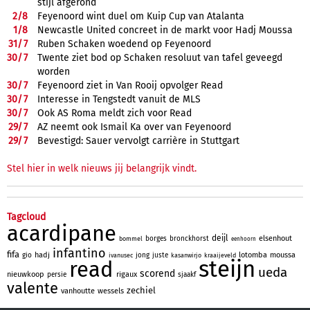
stijl afgerond
2/
8
Feyenoord wint duel om Kuip Cup van Atalanta
1/
8
Newcastle United concreet in de markt voor Hadj Moussa
31/
7
Ruben Schaken woedend op Feyenoord
30/
7
Twente ziet bod op Schaken resoluut van tafel geveegd
worden
30/
7
Feyenoord ziet in Van Rooij opvolger Read
30/
7
Interesse in Tengstedt vanuit de MLS
30/
7
Ook AS Roma meldt zich voor Read
29/
7
AZ neemt ook Ismail Ka over van Feyenoord
29/
7
Bevestigd: Sauer vervolgt carrière in Stuttgart
Stel hier in welk nieuws jij belangrijk vindt.
Tagcloud
acardipane
deijl
elsenhout
borges
bronckhorst
bommel
eenhoorn
infantino
fifa
hadj
lotomba
moussa
gio
jong
juste
ivanusec
kasanwirjo
kraaijeveld
steijn
read
ueda
scorend
nieuwkoop
rigaux
persie
sjaakf
valente
zechiel
vanhoutte
wessels