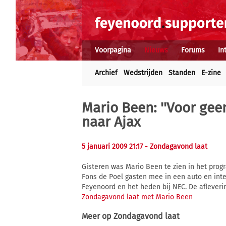
Voorpagina
Nieuws
Forums
In
Archief
Wedstrijden
Standen
E-zine
Mario Been: ''Voor gee
naar Ajax
5 januari 2009 21:17
- Zondagavond laat
Gisteren was Mario Been te zien in het pr
Fons de Poel gasten mee in een auto en inter
Feyenoord en het heden bij NEC. De aflevering
Zondagavond laat met Mario Been
Meer op
Zondagavond laat