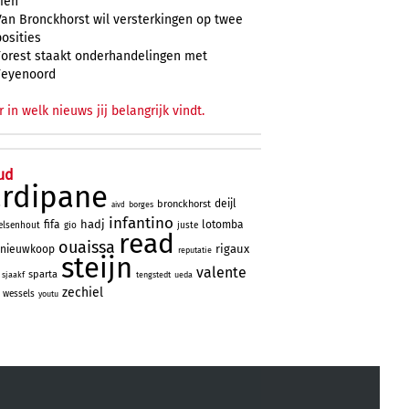
zien
Van Bronckhorst wil versterkingen op twee
posities
Forest staakt onderhandelingen met
Feyenoord
r in welk nieuws jij belangrijk vindt.
ud
ardipane
deijl
bronckhorst
borges
aivd
infantino
hadj
fifa
lotomba
elsenhout
gio
juste
read
ouaissa
rigaux
nieuwkoop
reputatie
steijn
valente
sparta
sjaakf
tengstedt
ueda
zechiel
wessels
youtu