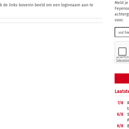
Meld je
ik de links bovenin beeld om een loginnaam aan te
Feyenoo
achterg
voor.
Laatst
7/
8
6/
8
6/
8