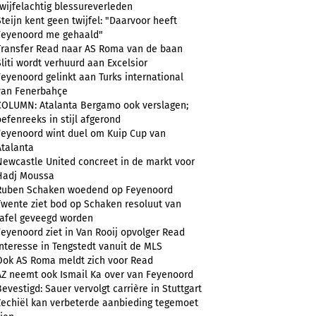
twijfelachtig blessureverleden
Steijn kent geen twijfel: "Daarvoor heeft
Feyenoord me gehaald"
Transfer Read naar AS Roma van de baan
Sliti wordt verhuurd aan Excelsior
Feyenoord gelinkt aan Turks international
van Fenerbahçe
COLUMN: Atalanta Bergamo ook verslagen;
oefenreeks in stijl afgerond
Feyenoord wint duel om Kuip Cup van
Atalanta
Newcastle United concreet in de markt voor
Hadj Moussa
Ruben Schaken woedend op Feyenoord
Twente ziet bod op Schaken resoluut van
tafel geveegd worden
Feyenoord ziet in Van Rooij opvolger Read
Interesse in Tengstedt vanuit de MLS
Ook AS Roma meldt zich voor Read
AZ neemt ook Ismail Ka over van Feyenoord
Bevestigd: Sauer vervolgt carrière in Stuttgart
Zechiël kan verbeterde aanbieding tegemoet