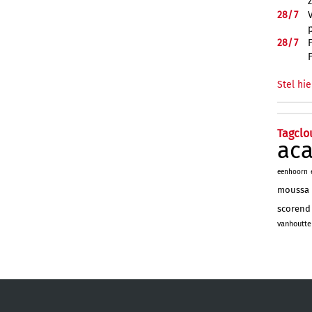
28/
7
28/
7
Stel hie
Tagclo
ac
eenhoorn
moussa
scorend
vanhoutte