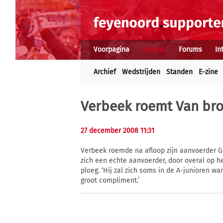
Voorpagina
Nieuws
Forums
In
Archief
Wedstrijden
Standen
E-zine
Verbeek roemt Van br
27 december 2008 11:31
Verbeek roemde na afloop zijn aanvoerder Gi
zich een echte aanvoerder, door overal op h
ploeg. ‘Hij zal zich soms in de A-junioren wa
groot compliment.’