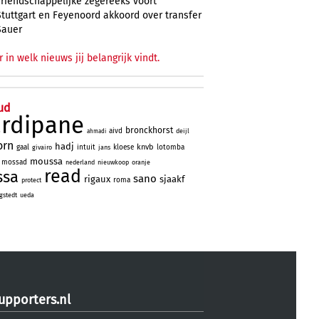
vriendschappelijke zegereeks voort
Stuttgart en Feyenoord akkoord over transfer
Sauer
r in welk nieuws jij belangrijk vindt.
ud
ardipane
bronckhorst
aivd
deijl
ahmadi
orn
hadj
knvb
gaal
intuit
kloese
lotomba
givairo
jans
moussa
mossad
nederland
nieuwkoop
oranje
read
ssa
sano
rigaux
sjaakf
roma
protect
gstedt
ueda
upporters.nl