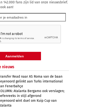
n 142.000 fans zijn lid van onze nieuwsbrief.
 ook aan!
e nieuws
Transfer Read naar AS Roma van de baan
Feyenoord gelinkt aan Turks international
van Fenerbahçe
COLUMN: Atalanta Bergamo ook verslagen;
oefenreeks in stijl afgerond
Feyenoord wint duel om Kuip Cup van
Atalanta