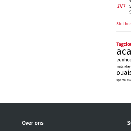
27/
7
Stel hie
Tagclo
ac
eenho
matchday
ouai
sparta
ten
Over ons
S