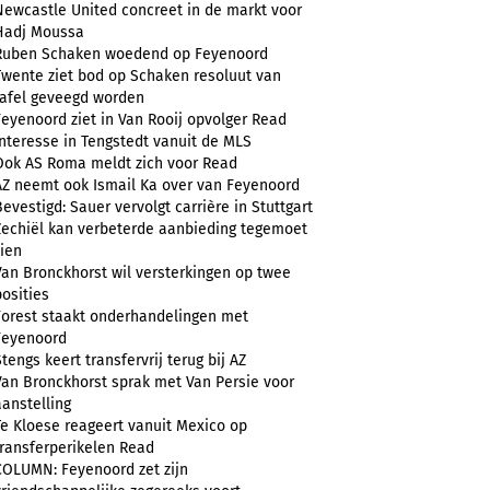
Newcastle United concreet in de markt voor
Hadj Moussa
Ruben Schaken woedend op Feyenoord
Twente ziet bod op Schaken resoluut van
tafel geveegd worden
Feyenoord ziet in Van Rooij opvolger Read
Interesse in Tengstedt vanuit de MLS
Ook AS Roma meldt zich voor Read
AZ neemt ook Ismail Ka over van Feyenoord
Bevestigd: Sauer vervolgt carrière in Stuttgart
Zechiël kan verbeterde aanbieding tegemoet
zien
Van Bronckhorst wil versterkingen op twee
posities
Forest staakt onderhandelingen met
Feyenoord
Stengs keert transfervrij terug bij AZ
Van Bronckhorst sprak met Van Persie voor
aanstelling
Te Kloese reageert vanuit Mexico op
transferperikelen Read
COLUMN: Feyenoord zet zijn