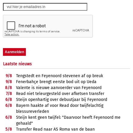
Laatste nieuws
9/
8
Tengstedt en Feyenoord stevenen af op breuk
9/
8
Fenerbahçe brengt eerste bod uit op Ueda
8/
8
Valente is nieuwe aanvoerder van Feyenoord
7/
8
Read niet teleurgesteld over afketsen transfer
6/
8
Steijn openhartig over debuutjaar bij Feyenoord
6/
8
Bayern haakte af voor Read door twijfelachtig
blessureverleden
6/
8
Steijn kent geen twijfel: "Daarvoor heeft Feyenoord me
gehaald"
5/
8
Transfer Read naar AS Roma van de baan