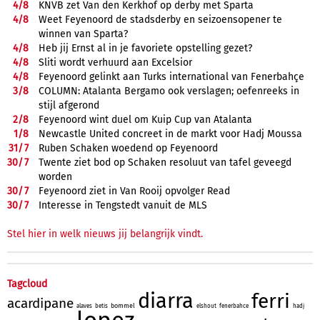
4/
8
KNVB zet Van den Kerkhof op derby met Sparta
4/
8
Weet Feyenoord de stadsderby en seizoensopener te
winnen van Sparta?
4/
8
Heb jij Ernst al in je favoriete opstelling gezet?
4/
8
Sliti wordt verhuurd aan Excelsior
4/
8
Feyenoord gelinkt aan Turks international van Fenerbahçe
3/
8
COLUMN: Atalanta Bergamo ook verslagen; oefenreeks in
stijl afgerond
2/
8
Feyenoord wint duel om Kuip Cup van Atalanta
1/
8
Newcastle United concreet in de markt voor Hadj Moussa
31/
7
Ruben Schaken woedend op Feyenoord
30/
7
Twente ziet bod op Schaken resoluut van tafel geveegd
worden
30/
7
Feyenoord ziet in Van Rooij opvolger Read
30/
7
Interesse in Tengstedt vanuit de MLS
Stel hier in welk nieuws jij belangrijk vindt.
Tagcloud
diarra
ferri
acardipane
bommel
alaves
betis
elshout
fenerbahce
hadj