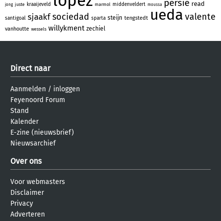
lopez
persie
read
kraaijeveld
middenveldert
juste
marmol
jong
moussa
ueda
sociedad
valente
sjaakf
steijn
tengstedt
santigoal
sparta
willykment
zechiel
vanhoutte
wessels
Direct naar
Aanmelden
/
inloggen
Feyenoord Forum
Stand
Kalender
E-zine (nieuwsbrief)
Nieuwsarchief
Over ons
Voor webmasters
Disclaimer
Privacy
Adverteren