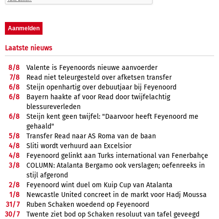
Laatste nieuws
8/
8
Valente is Feyenoords nieuwe aanvoerder
7/
8
Read niet teleurgesteld over afketsen transfer
6/
8
Steijn openhartig over debuutjaar bij Feyenoord
6/
8
Bayern haakte af voor Read door twijfelachtig
blessureverleden
6/
8
Steijn kent geen twijfel: "Daarvoor heeft Feyenoord me
gehaald"
5/
8
Transfer Read naar AS Roma van de baan
4/
8
Sliti wordt verhuurd aan Excelsior
4/
8
Feyenoord gelinkt aan Turks international van Fenerbahçe
3/
8
COLUMN: Atalanta Bergamo ook verslagen; oefenreeks in
stijl afgerond
2/
8
Feyenoord wint duel om Kuip Cup van Atalanta
1/
8
Newcastle United concreet in de markt voor Hadj Moussa
31/
7
Ruben Schaken woedend op Feyenoord
30/
7
Twente ziet bod op Schaken resoluut van tafel geveegd