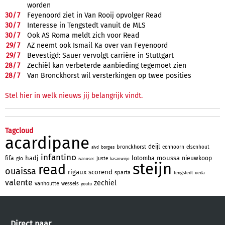
worden
30/
7
Feyenoord ziet in Van Rooij opvolger Read
30/
7
Interesse in Tengstedt vanuit de MLS
30/
7
Ook AS Roma meldt zich voor Read
29/
7
AZ neemt ook Ismail Ka over van Feyenoord
29/
7
Bevestigd: Sauer vervolgt carrière in Stuttgart
28/
7
Zechiël kan verbeterde aanbieding tegemoet zien
28/
7
Van Bronckhorst wil versterkingen op twee posities
Stel hier in welk nieuws jij belangrijk vindt.
Tagcloud
acardipane
deijl
bronckhorst
eenhoorn
elsenhout
borges
aivd
infantino
hadj
moussa
fifa
lotomba
nieuwkoop
gio
juste
ivanusec
kasanwirjo
steijn
read
ouaissa
rigaux
scorend
sparta
tengstedt
ueda
valente
zechiel
vanhoutte
wessels
youtu
Direct naar