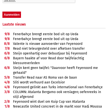
Laatste nieuws
9/
8
Fenerbahçe brengt eerste bod uit op Ueda
9/
8
Fenerbahçe brengt eerste bod uit op Ueda
8/
8
Valente is nieuwe aanvoerder van Feyenoord
7/
8
Read niet teleurgesteld over afketsen transfer
6/
8
Steijn openhartig over debuutjaar bij Feyenoord
6/
8
Bayern haakte af voor Read door twijfelachtig
blessureverleden
6/
8
Steijn kent geen twijfel: "Daarvoor heeft Feyenoord me
gehaald"
5/
8
Transfer Read naar AS Roma van de baan
4/
8
Sliti wordt verhuurd aan Excelsior
4/
8
Feyenoord gelinkt aan Turks international van Fenerbahçe
3/
8
COLUMN: Atalanta Bergamo ook verslagen; oefenreeks in
stijl afgerond
2/
8
Feyenoord wint duel om Kuip Cup van Atalanta
1/
8
Newcastle United concreet in de markt voor Hadj Moussa