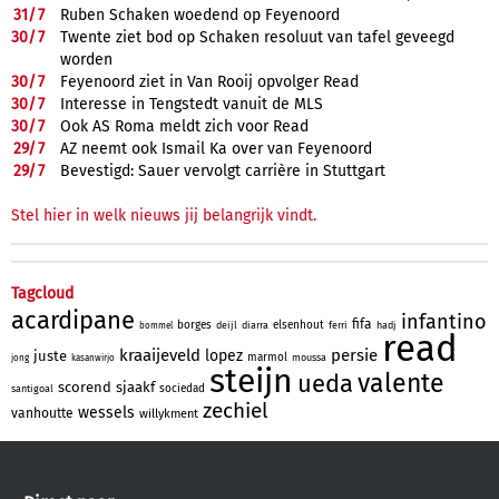
31/
7
Ruben Schaken woedend op Feyenoord
30/
7
Twente ziet bod op Schaken resoluut van tafel geveegd
worden
30/
7
Feyenoord ziet in Van Rooij opvolger Read
30/
7
Interesse in Tengstedt vanuit de MLS
30/
7
Ook AS Roma meldt zich voor Read
29/
7
AZ neemt ook Ismail Ka over van Feyenoord
29/
7
Bevestigd: Sauer vervolgt carrière in Stuttgart
Stel hier in welk nieuws jij belangrijk vindt.
Tagcloud
acardipane
infantino
fifa
borges
elsenhout
deijl
diarra
ferri
hadj
bommel
read
kraaijeveld
persie
lopez
juste
marmol
moussa
jong
kasanwirjo
steijn
valente
ueda
scorend
sjaakf
sociedad
santigoal
zechiel
wessels
vanhoutte
willykment