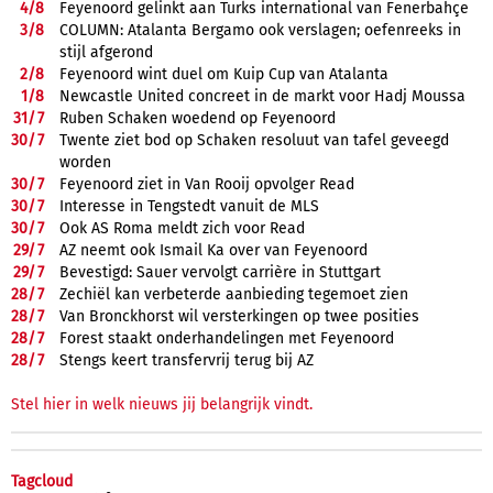
4/
8
Feyenoord gelinkt aan Turks international van Fenerbahçe
3/
8
COLUMN: Atalanta Bergamo ook verslagen; oefenreeks in
stijl afgerond
2/
8
Feyenoord wint duel om Kuip Cup van Atalanta
1/
8
Newcastle United concreet in de markt voor Hadj Moussa
31/
7
Ruben Schaken woedend op Feyenoord
30/
7
Twente ziet bod op Schaken resoluut van tafel geveegd
worden
30/
7
Feyenoord ziet in Van Rooij opvolger Read
30/
7
Interesse in Tengstedt vanuit de MLS
30/
7
Ook AS Roma meldt zich voor Read
29/
7
AZ neemt ook Ismail Ka over van Feyenoord
29/
7
Bevestigd: Sauer vervolgt carrière in Stuttgart
28/
7
Zechiël kan verbeterde aanbieding tegemoet zien
28/
7
Van Bronckhorst wil versterkingen op twee posities
28/
7
Forest staakt onderhandelingen met Feyenoord
28/
7
Stengs keert transfervrij terug bij AZ
Stel hier in welk nieuws jij belangrijk vindt.
Tagcloud