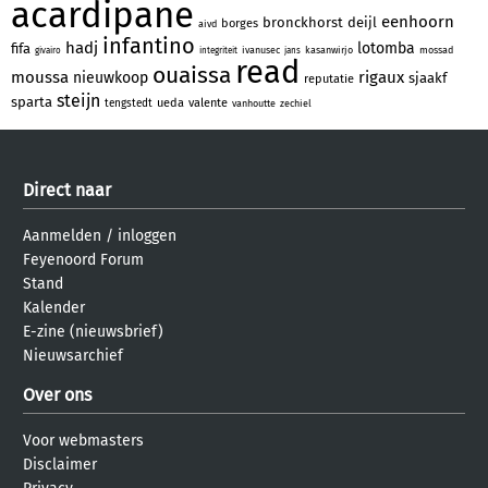
acardipane
eenhoorn
bronckhorst
deijl
borges
aivd
infantino
hadj
lotomba
fifa
ivanusec
kasanwirjo
mossad
givairo
integriteit
jans
read
ouaissa
moussa
rigaux
nieuwkoop
sjaakf
reputatie
steijn
sparta
ueda
valente
tengstedt
vanhoutte
zechiel
Direct naar
Aanmelden
/
inloggen
Feyenoord Forum
Stand
Kalender
E-zine (nieuwsbrief)
Nieuwsarchief
Over ons
Voor webmasters
Disclaimer