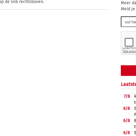
op de link rechtsboven.
Meer da
Meld je
Laatst
7/
8
6/
8
6/
8
6/
8