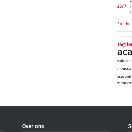
28/
7
Stel hie
Tagclo
ac
eenhoorn
moussa
scorend
vanhoutte
Over ons
S