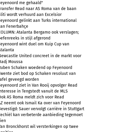
Feyenoord me gehaald"
Transfer Read naar AS Roma van de baan
Sliti wordt verhuurd aan Excelsior
Feyenoord gelinkt aan Turks international
van Fenerbahçe
COLUMN: Atalanta Bergamo ook verslagen;
oefenreeks in stijl afgerond
Feyenoord wint duel om Kuip Cup van
Atalanta
Newcastle United concreet in de markt voor
Hadj Moussa
Ruben Schaken woedend op Feyenoord
Twente ziet bod op Schaken resoluut van
tafel geveegd worden
Feyenoord ziet in Van Rooij opvolger Read
Interesse in Tengstedt vanuit de MLS
Ook AS Roma meldt zich voor Read
AZ neemt ook Ismail Ka over van Feyenoord
Bevestigd: Sauer vervolgt carrière in Stuttgart
Zechiël kan verbeterde aanbieding tegemoet
zien
Van Bronckhorst wil versterkingen op twee