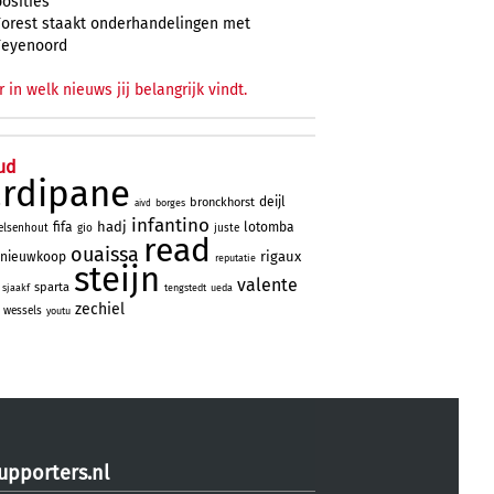
posities
Forest staakt onderhandelingen met
Feyenoord
r in welk nieuws jij belangrijk vindt.
ud
ardipane
deijl
bronckhorst
borges
aivd
infantino
hadj
fifa
lotomba
elsenhout
gio
juste
read
ouaissa
rigaux
nieuwkoop
reputatie
steijn
valente
sparta
sjaakf
tengstedt
ueda
zechiel
wessels
youtu
upporters.nl