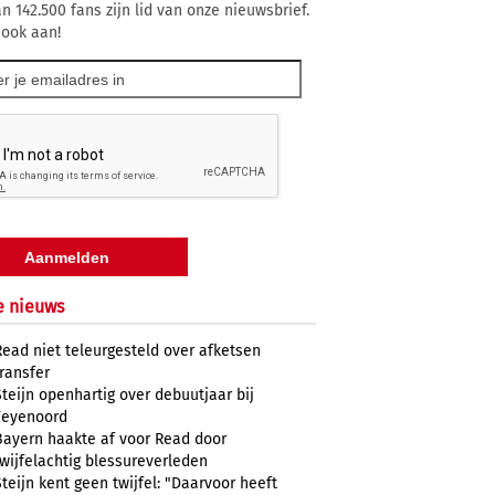
n 142.500 fans zijn lid van onze nieuwsbrief.
 ook aan!
e nieuws
Read niet teleurgesteld over afketsen
transfer
Steijn openhartig over debuutjaar bij
Feyenoord
Bayern haakte af voor Read door
twijfelachtig blessureverleden
Steijn kent geen twijfel: "Daarvoor heeft