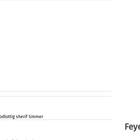
odlottig
sherif
timmer
Fey