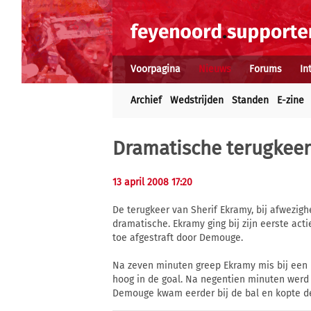
Voorpagina
Nieuws
Forums
In
Archief
Wedstrijden
Standen
E-zine
Dramatische terugkeer
13 april 2008 17:20
De terugkeer van Sherif Ekramy, bij afwezi
dramatische. Ekramy ging bij zijn eerste acti
toe afgestraft door Demouge.
Na zeven minuten greep Ekramy mis bij een 
hoog in de goal. Na negentien minuten werd
Demouge kwam eerder bij de bal en kopte de