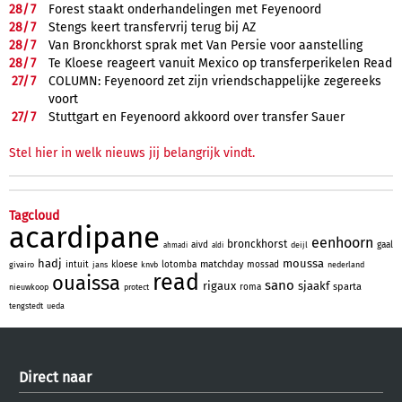
28/
7
Forest staakt onderhandelingen met Feyenoord
28/
7
Stengs keert transfervrij terug bij AZ
28/
7
Van Bronckhorst sprak met Van Persie voor aanstelling
28/
7
Te Kloese reageert vanuit Mexico op transferperikelen Read
27/
7
COLUMN: Feyenoord zet zijn vriendschappelijke zegereeks
voort
27/
7
Stuttgart en Feyenoord akkoord over transfer Sauer
Stel hier in welk nieuws jij belangrijk vindt.
Tagcloud
acardipane
eenhoorn
bronckhorst
aivd
gaal
deijl
ahmadi
aldi
hadj
moussa
matchday
intuit
kloese
lotomba
mossad
givairo
jans
knvb
nederland
read
ouaissa
sano
rigaux
sjaakf
sparta
roma
nieuwkoop
protect
tengstedt
ueda
Direct naar