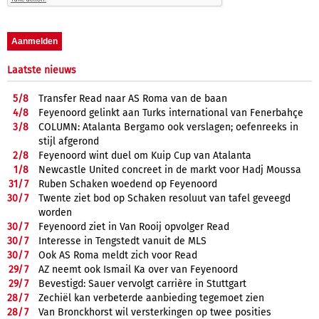
Laatste nieuws
5/
8
Transfer Read naar AS Roma van de baan
4/
8
Feyenoord gelinkt aan Turks international van Fenerbahçe
3/
8
COLUMN: Atalanta Bergamo ook verslagen; oefenreeks in
stijl afgerond
2/
8
Feyenoord wint duel om Kuip Cup van Atalanta
1/
8
Newcastle United concreet in de markt voor Hadj Moussa
31/
7
Ruben Schaken woedend op Feyenoord
30/
7
Twente ziet bod op Schaken resoluut van tafel geveegd
worden
30/
7
Feyenoord ziet in Van Rooij opvolger Read
30/
7
Interesse in Tengstedt vanuit de MLS
30/
7
Ook AS Roma meldt zich voor Read
29/
7
AZ neemt ook Ismail Ka over van Feyenoord
29/
7
Bevestigd: Sauer vervolgt carrière in Stuttgart
28/
7
Zechiël kan verbeterde aanbieding tegemoet zien
28/
7
Van Bronckhorst wil versterkingen op twee posities