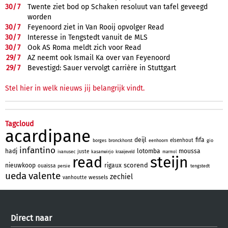
30/
7
Twente ziet bod op Schaken resoluut van tafel geveegd
worden
30/
7
Feyenoord ziet in Van Rooij opvolger Read
30/
7
Interesse in Tengstedt vanuit de MLS
30/
7
Ook AS Roma meldt zich voor Read
29/
7
AZ neemt ook Ismail Ka over van Feyenoord
29/
7
Bevestigd: Sauer vervolgt carrière in Stuttgart
Stel hier in welk nieuws jij belangrijk vindt.
Tagcloud
acardipane
deijl
fifa
elsenhout
borges
bronckhorst
eenhoorn
gio
infantino
hadj
lotomba
moussa
juste
ivanusec
kasanwirjo
kraaijeveld
marmol
steijn
read
scorend
nieuwkoop
rigaux
ouaissa
persie
tengstedt
ueda
valente
zechiel
wessels
vanhoutte
Direct naar