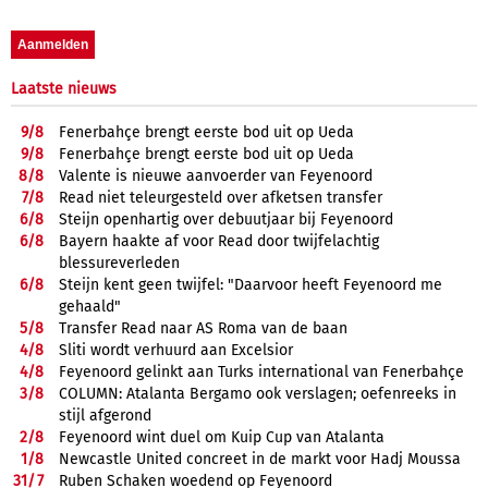
Laatste nieuws
9/
8
Fenerbahçe brengt eerste bod uit op Ueda
9/
8
Fenerbahçe brengt eerste bod uit op Ueda
8/
8
Valente is nieuwe aanvoerder van Feyenoord
7/
8
Read niet teleurgesteld over afketsen transfer
6/
8
Steijn openhartig over debuutjaar bij Feyenoord
6/
8
Bayern haakte af voor Read door twijfelachtig
blessureverleden
6/
8
Steijn kent geen twijfel: "Daarvoor heeft Feyenoord me
gehaald"
5/
8
Transfer Read naar AS Roma van de baan
4/
8
Sliti wordt verhuurd aan Excelsior
4/
8
Feyenoord gelinkt aan Turks international van Fenerbahçe
3/
8
COLUMN: Atalanta Bergamo ook verslagen; oefenreeks in
stijl afgerond
2/
8
Feyenoord wint duel om Kuip Cup van Atalanta
1/
8
Newcastle United concreet in de markt voor Hadj Moussa
31/
7
Ruben Schaken woedend op Feyenoord