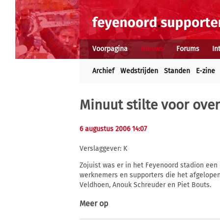
Voorpagina
Nieuws
Forums
In
Archief
Wedstrijden
Standen
E-zine
Minuut stilte voor ove
6 augustus 2006 14:07
Verslaggever: K
Zojuist was er in het Feyenoord stadion een 
werknemers en supporters die het afgelopen
Veldhoen, Anouk Schreuder en Piet Bouts.
Meer op