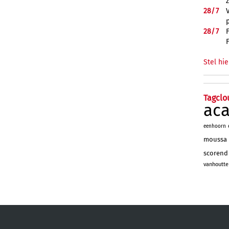
28/
7
28/
7
Stel hie
Tagclo
ac
eenhoorn
moussa
scorend
vanhoutte