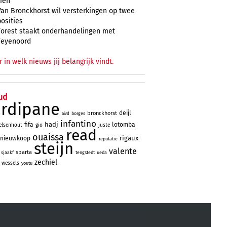
zien
Van Bronckhorst wil versterkingen op twee
posities
Forest staakt onderhandelingen met
Feyenoord
r in welk nieuws jij belangrijk vindt.
ud
ardipane
deijl
bronckhorst
borges
aivd
infantino
hadj
fifa
lotomba
elsenhout
gio
juste
read
ouaissa
rigaux
nieuwkoop
reputatie
steijn
valente
sparta
sjaakf
tengstedt
ueda
zechiel
wessels
youtu