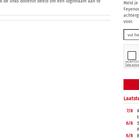
ik de links bovenin beeld om een loginnaam aan te
Meld je
Feyenoo
achterg
voor.
Laatst
7/
8
6/
8
6/
8