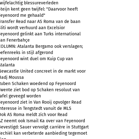
twijfelachtig blessureverleden
Steijn kent geen twijfel: "Daarvoor heeft
Feyenoord me gehaald"
Transfer Read naar AS Roma van de baan
Sliti wordt verhuurd aan Excelsior
Feyenoord gelinkt aan Turks international
van Fenerbahçe
COLUMN: Atalanta Bergamo ook verslagen;
oefenreeks in stijl afgerond
Feyenoord wint duel om Kuip Cup van
Atalanta
Newcastle United concreet in de markt voor
Hadj Moussa
Ruben Schaken woedend op Feyenoord
Twente ziet bod op Schaken resoluut van
tafel geveegd worden
Feyenoord ziet in Van Rooij opvolger Read
Interesse in Tengstedt vanuit de MLS
Ook AS Roma meldt zich voor Read
AZ neemt ook Ismail Ka over van Feyenoord
Bevestigd: Sauer vervolgt carrière in Stuttgart
Zechiël kan verbeterde aanbieding tegemoet