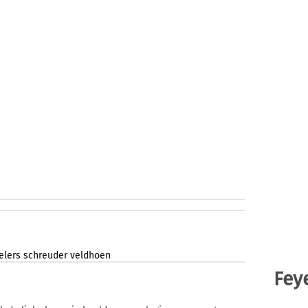
elers
schreuder
veldhoen
Fey