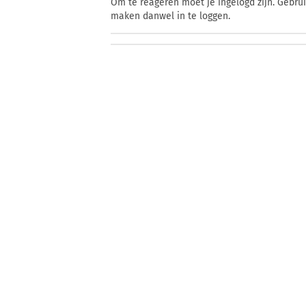
Om te reageren moet je ingelogd zijn. Gebru
maken danwel in te loggen.