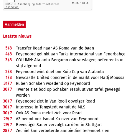
Laatste nieuws
5/
8
Transfer Read naar AS Roma van de baan
4/
8
Feyenoord gelinkt aan Turks international van Fenerbahçe
3/
8
COLUMN: Atalanta Bergamo ook verslagen; oefenreeks in
stijl afgerond
2/
8
Feyenoord wint duel om Kuip Cup van Atalanta
1/
8
Newcastle United concreet in de markt voor Hadj Moussa
31/
7
Ruben Schaken woedend op Feyenoord
30/
7
Twente ziet bod op Schaken resoluut van tafel geveegd
worden
30/
7
Feyenoord ziet in Van Rooij opvolger Read
30/
7
Interesse in Tengstedt vanuit de MLS
30/
7
Ook AS Roma meldt zich voor Read
29/
7
AZ neemt ook Ismail Ka over van Feyenoord
29/
7
Bevestigd: Sauer vervolgt carrière in Stuttgart
28/
7
Zechiël kan verbeterde aanbieding tegemoet zien