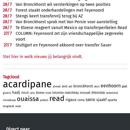
28/
7
Van Bronckhorst wil versterkingen op twee posities
28/
7
Forest staakt onderhandelingen met Feyenoord
28/
7
Stengs keert transfervrij terug bij AZ
28/
7
Van Bronckhorst sprak met Van Persie voor aanstelling
28/
7
Te Kloese reageert vanuit Mexico op transferperikelen Read
27/
7
COLUMN: Feyenoord zet zijn vriendschappelijke zegereeks
voort
27/
7
Stuttgart en Feyenoord akkoord over transfer Sauer
Stel hier in welk nieuws jij belangrijk vindt.
Tagcloud
acardipane
eenhoorn
bronckhorst
aivd
gaal
deijl
ahmadi
aldi
hadj
moussa
matchday
intuit
kloese
lotomba
mossad
givairo
jans
knvb
nederland
read
ouaissa
sano
rigaux
sjaakf
sparta
roma
nieuwkoop
protect
tengstedt
ueda
Direct naar