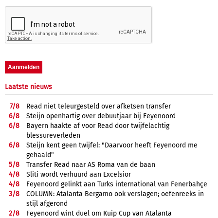
Laatste nieuws
7/
8
Read niet teleurgesteld over afketsen transfer
6/
8
Steijn openhartig over debuutjaar bij Feyenoord
6/
8
Bayern haakte af voor Read door twijfelachtig
blessureverleden
6/
8
Steijn kent geen twijfel: "Daarvoor heeft Feyenoord me
gehaald"
5/
8
Transfer Read naar AS Roma van de baan
4/
8
Sliti wordt verhuurd aan Excelsior
4/
8
Feyenoord gelinkt aan Turks international van Fenerbahçe
3/
8
COLUMN: Atalanta Bergamo ook verslagen; oefenreeks in
stijl afgerond
2/
8
Feyenoord wint duel om Kuip Cup van Atalanta