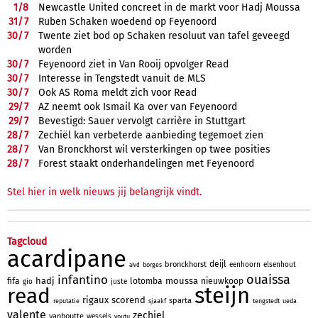
1/
8
Newcastle United concreet in de markt voor Hadj Moussa
31/
7
Ruben Schaken woedend op Feyenoord
30/
7
Twente ziet bod op Schaken resoluut van tafel geveegd
worden
30/
7
Feyenoord ziet in Van Rooij opvolger Read
30/
7
Interesse in Tengstedt vanuit de MLS
30/
7
Ook AS Roma meldt zich voor Read
29/
7
AZ neemt ook Ismail Ka over van Feyenoord
29/
7
Bevestigd: Sauer vervolgt carrière in Stuttgart
28/
7
Zechiël kan verbeterde aanbieding tegemoet zien
28/
7
Van Bronckhorst wil versterkingen op twee posities
28/
7
Forest staakt onderhandelingen met Feyenoord
Stel hier in welk nieuws jij belangrijk vindt.
Tagcloud
acardipane
deijl
bronckhorst
eenhoorn
elsenhout
borges
aivd
ouaissa
infantino
hadj
moussa
fifa
lotomba
nieuwkoop
gio
juste
steijn
read
rigaux
scorend
sparta
reputatie
sjaakf
tengstedt
ueda
valente
zechiel
vanhoutte
wessels
youtu