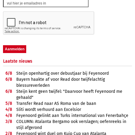
Laatste nieuws
6/
8
Steijn openhartig over debuutjaar bij Feyenoord
6/
8
Bayern haakte af voor Read door twijfelachtig
blessureverleden
6/
8
Steijn kent geen twijfel: "Daarvoor heeft Feyenoord me
gehaald"
5/
8
Transfer Read naar AS Roma van de baan
4/
8
Sliti wordt verhuurd aan Excelsior
4/
8
Feyenoord gelinkt aan Turks international van Fenerbahçe
3/
8
COLUMN: Atalanta Bergamo ook verslagen; oefenreeks in
stijl afgerond
2/
8
Feyenoord wint duel om Kuip Cup van Atalanta