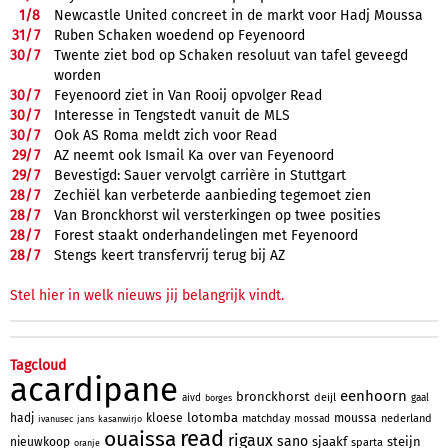
1/
8
Newcastle United concreet in de markt voor Hadj Moussa
31/
7
Ruben Schaken woedend op Feyenoord
30/
7
Twente ziet bod op Schaken resoluut van tafel geveegd
worden
30/
7
Feyenoord ziet in Van Rooij opvolger Read
30/
7
Interesse in Tengstedt vanuit de MLS
30/
7
Ook AS Roma meldt zich voor Read
29/
7
AZ neemt ook Ismail Ka over van Feyenoord
29/
7
Bevestigd: Sauer vervolgt carrière in Stuttgart
28/
7
Zechiël kan verbeterde aanbieding tegemoet zien
28/
7
Van Bronckhorst wil versterkingen op twee posities
28/
7
Forest staakt onderhandelingen met Feyenoord
28/
7
Stengs keert transfervrij terug bij AZ
Stel hier in welk nieuws jij belangrijk vindt.
Tagcloud
acardipane
eenhoorn
bronckhorst
deijl
aivd
gaal
borges
lotomba
hadj
kloese
moussa
matchday
nederland
mossad
ivanusec
jans
kasanwirjo
read
ouaissa
rigaux
sano
sjaakf
steijn
nieuwkoop
sparta
oranje