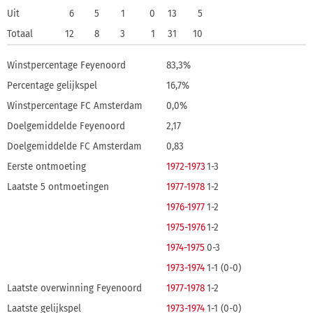
Uit
6
5
1
0
13
5
Totaal
12
8
3
1
31
10
Winstpercentage Feyenoord
83,3%
Percentage gelijkspel
16,7%
Winstpercentage FC Amsterdam
0,0%
Doelgemiddelde Feyenoord
2,17
Doelgemiddelde FC Amsterdam
0,83
Eerste ontmoeting
1972-1973
1-3
Laatste 5 ontmoetingen
1977-1978
1-2
1976-1977
1-2
1975-1976
1-2
1974-1975
0-3
1973-1974
1-1 (0-0)
Laatste overwinning Feyenoord
1977-1978
1-2
Laatste gelijkspel
1973-1974
1-1 (0-0)