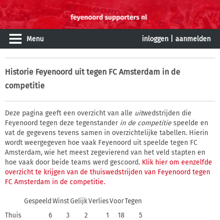
Menu
inloggen
|
aanmelden
Historie
Feyenoord uit tegen FC Amsterdam in de
competitie
Deze pagina geeft een overzicht van alle
uit
wedstrijden die
Feyenoord tegen deze tegenstander
in de competitie
speelde en
vat de gegevens tevens samen in overzichtelijke tabellen. Hierin
wordt weergegeven hoe vaak Feyenoord uit speelde tegen FC
Amsterdam, wie het meest zegevierend van het veld stapten en
hoe vaak door beide teams werd gescoord.
Klik hier om eenzelfde
overzicht te krijgen van de thuiswedstrijden van Feyenoord tegen
FC Amsterdam in de competitie.
Gespeeld
Winst
Gelijk
Verlies
Voor
Tegen
Thuis
6
3
2
1
18
5