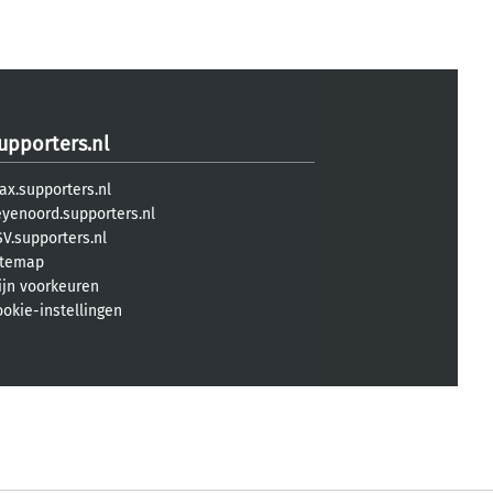
upporters.nl
ax.supporters.nl
eyenoord.supporters.nl
V.supporters.nl
itemap
ijn voorkeuren
ookie-instellingen