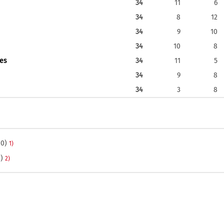
34
11
6
34
8
12
34
9
10
34
10
8
es
34
11
5
34
9
8
34
3
8
-0)
1)
1)
2)