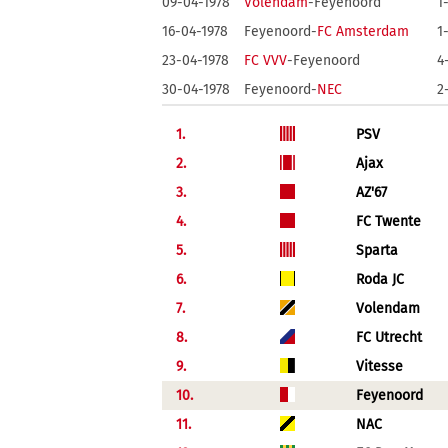
09-04-1978
Volendam
-Feyenoord
1
16-04-1978
Feyenoord-
FC Amsterdam
1
23-04-1978
FC VVV
-Feyenoord
4
30-04-1978
Feyenoord-
NEC
2
1.
PSV
2.
Ajax
3.
AZ'67
4.
FC Twente
5.
Sparta
6.
Roda JC
7.
Volendam
8.
FC Utrecht
9.
Vitesse
10.
Feyenoord
11.
NAC