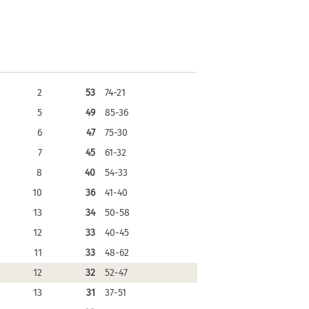
2
53
74-21
5
49
85-36
6
47
75-30
7
45
61-32
8
40
54-33
10
36
41-40
13
34
50-58
12
33
40-45
11
33
48-62
12
32
52-47
13
31
37-51