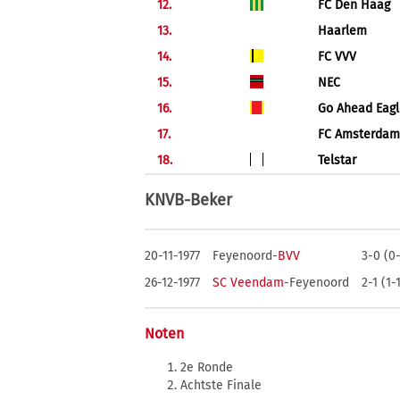
12.
FC Den Haag
13.
Haarlem
14.
FC VVV
15.
NEC
16.
Go Ahead Eagl
17.
FC Amsterdam
18.
Telstar
KNVB-Beker
20-11-1977
Feyenoord-
BVV
3-0 (0
26-12-1977
SC Veendam
-Feyenoord
2-1 (1-
Noten
2e Ronde
Achtste Finale