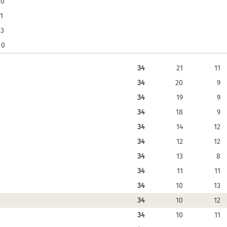
-0
-1
-3
-0
34
21
11
34
20
9
34
19
9
34
18
9
34
14
12
34
12
12
34
13
8
34
11
11
34
10
13
34
10
12
34
10
11