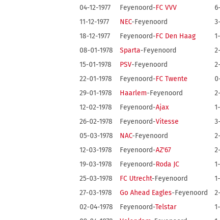
04-12-1977
Feyenoord-
FC VVV
6
11-12-1977
NEC
-Feyenoord
3
18-12-1977
Feyenoord-
FC Den Haag
1
08-01-1978
Sparta
-Feyenoord
2
15-01-1978
PSV
-Feyenoord
2
22-01-1978
Feyenoord-
FC Twente
0
29-01-1978
Haarlem
-Feyenoord
2
12-02-1978
Feyenoord-
Ajax
1
26-02-1978
Feyenoord-
Vitesse
3
05-03-1978
NAC
-Feyenoord
2
12-03-1978
Feyenoord-
AZ'67
2
19-03-1978
Feyenoord-
Roda JC
1
25-03-1978
FC Utrecht
-Feyenoord
1
27-03-1978
Go Ahead Eagles
-Feyenoord
2
02-04-1978
Feyenoord-
Telstar
1