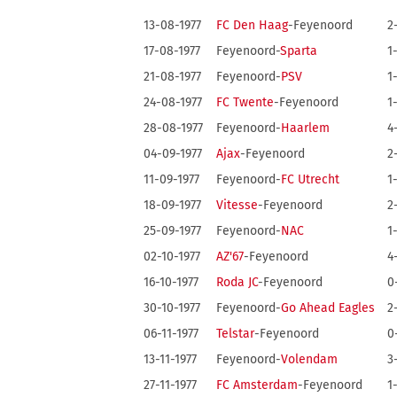
13-08-1977
FC Den Haag
-Feyenoord
2
17-08-1977
Feyenoord-
Sparta
1
21-08-1977
Feyenoord-
PSV
1
24-08-1977
FC Twente
-Feyenoord
1
28-08-1977
Feyenoord-
Haarlem
4
04-09-1977
Ajax
-Feyenoord
2
11-09-1977
Feyenoord-
FC Utrecht
1
18-09-1977
Vitesse
-Feyenoord
2
25-09-1977
Feyenoord-
NAC
1
02-10-1977
AZ'67
-Feyenoord
4
16-10-1977
Roda JC
-Feyenoord
0
30-10-1977
Feyenoord-
Go Ahead Eagles
2
06-11-1977
Telstar
-Feyenoord
0
13-11-1977
Feyenoord-
Volendam
3
27-11-1977
FC Amsterdam
-Feyenoord
1