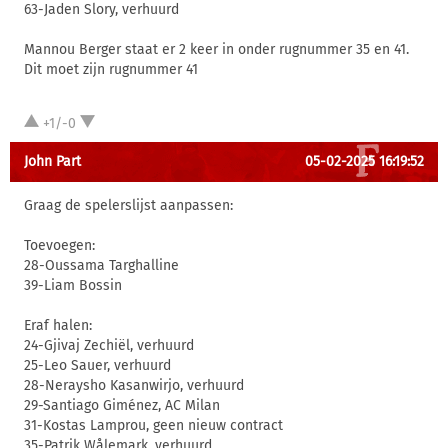
63-Jaden Slory, verhuurd
Mannou Berger staat er 2 keer in onder rugnummer 35 en 41.
Dit moet zijn rugnummer 41
+1/-0
John Part
05-02-2025 16:19:52
Graag de spelerslijst aanpassen:
Toevoegen:
28-Oussama Targhalline
39-Liam Bossin
Eraf halen:
24-Gjivaj Zechiël, verhuurd
25-Leo Sauer, verhuurd
28-Neraysho Kasanwirjo, verhuurd
29-Santiago Giménez, AC Milan
31-Kostas Lamprou, geen nieuw contract
35-Patrik Wålemark, verhuurd