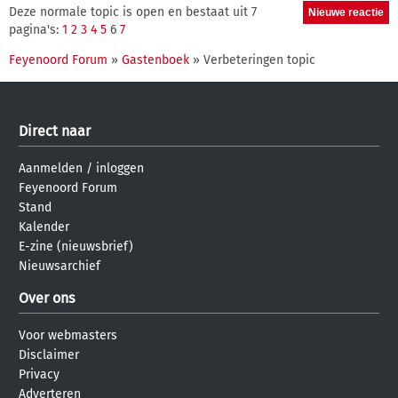
Deze normale topic is open en bestaat uit 7
pagina's:
1
2
3
4
5
6
7
Feyenoord Forum
»
Gastenboek
» Verbeteringen topic
Direct naar
Aanmelden
/
inloggen
Feyenoord Forum
Stand
Kalender
E-zine (nieuwsbrief)
Nieuwsarchief
Over ons
Voor webmasters
Disclaimer
Privacy
Adverteren