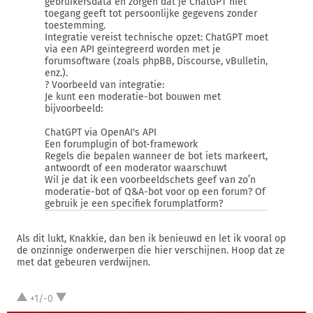
gebruikersdata en zorgen dat je ChatGPT niet
toegang geeft tot persoonlijke gegevens zonder
toestemming.
Integratie vereist technische opzet: ChatGPT moet
via een API geïntegreerd worden met je
forumsoftware (zoals phpBB, Discourse, vBulletin,
enz.).
? Voorbeeld van integratie:
Je kunt een moderatie-bot bouwen met
bijvoorbeeld:
ChatGPT via OpenAI's API
Een forumplugin of bot-framework
Regels die bepalen wanneer de bot iets markeert,
antwoordt of een moderator waarschuwt
Wil je dat ik een voorbeeldschets geef van zo’n
moderatie-bot of Q&A-bot voor op een forum? Of
gebruik je een specifiek forumplatform?
Als dit lukt, Knakkie, dan ben ik benieuwd en let ik vooral op
de onzinnige onderwerpen die hier verschijnen. Hoop dat ze
met dat gebeuren verdwijnen.
+1/-0