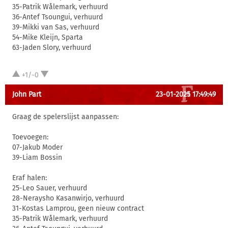
35-Patrik Wålemark, verhuurd
36-Antef Tsoungui, verhuurd
39-Mikki van Sas, verhuurd
54-Mike Kleijn, Sparta
63-Jaden Slory, verhuurd
+1/-0
John Part
23-01-2025 17:49:49
Graag de spelerslijst aanpassen:
Toevoegen:
07-Jakub Moder
39-Liam Bossin
Eraf halen:
25-Leo Sauer, verhuurd
28-Neraysho Kasanwirjo, verhuurd
31-Kostas Lamprou, geen nieuw contract
35-Patrik Wålemark, verhuurd