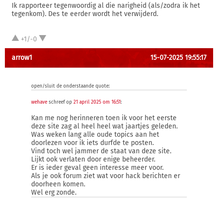
Ik rapporteer tegenwoordig al die narigheid (als/zodra ik het
tegenkom). Des te eerder wordt het verwijderd.
+1/-0
arrow1
15-07-2025 19:55:17
open/sluit de onderstaande quote:
wehave
schreef op
21 april 2025 om 16:51
:
Kan me nog herinneren toen ik voor het eerste
deze site zag al heel heel wat jaartjes geleden.
Was weken lang alle oude topics aan het
doorlezen voor ik iets durfde te posten.
Vind toch wel jammer de staat van deze site.
Lijkt ook verlaten door enige beheerder.
Er is ieder geval geen interesse meer voor.
Als je ook forum ziet wat voor hack berichten er
doorheen komen.
Wel erg zonde.