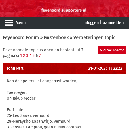
Menu
inloggen
|
aanmelden
Feyenoord Forum
»
Gastenboek
» Verbeteringen topic
Deze normale topic is open en bestaat uit 7
pagina's:
1
2
3
4
5
6
7
John Part
21-01-2025 13:22:22
Kan de spelerslijst aangepast worden,
Toevoegen:
07-Jakub Moder
Eraf halen:
25-Leo Sauer, verhuurd
28-Neraysho Kasanwirjo, verhuurd
31-Kostas Lamprou, geen nieuw contract