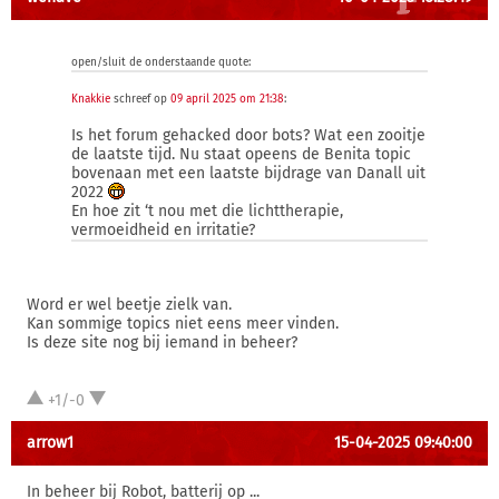
open/sluit de onderstaande quote:
Knakkie
schreef op
09 april 2025 om 21:38
:
Is het forum gehacked door bots? Wat een zooitje
de laatste tijd. Nu staat opeens de Benita topic
bovenaan met een laatste bijdrage van Danall uit
2022
En hoe zit ‘t nou met die lichttherapie,
vermoeidheid en irritatie?
Word er wel beetje zielk van.
Kan sommige topics niet eens meer vinden.
Is deze site nog bij iemand in beheer?
+1/-0
arrow1
15-04-2025 09:40:00
In beheer bij Robot, batterij op ...