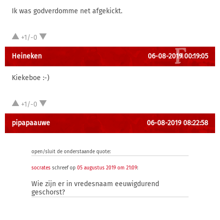
Ik was godverdomme net afgekickt.
+1/-0
Heineken
06-08-2019 00:19:05
Kiekeboe :-)
+1/-0
pipapaauwe
06-08-2019 08:22:58
open/sluit de onderstaande quote:
socrates
schreef op
05 augustus 2019 om 21:09
:
Wie zijn er in vredesnaam eeuwigdurend
geschorst?