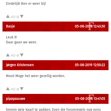
Eindelijk! Ben er weer bij!
+1/-0
Basje
05-08-2019 12:43:30
Leuk !!!
Daar gaan we weer.
+1/-0
Jørgen Kristensen
05-08-2019 12:50:22
Mooi! Moge het weer gezellig worden.
+1/-0
pipapaauwe
05-08-2019 13:47:05
hmmm gele kaart te pakken. Even die forumregels nog eens