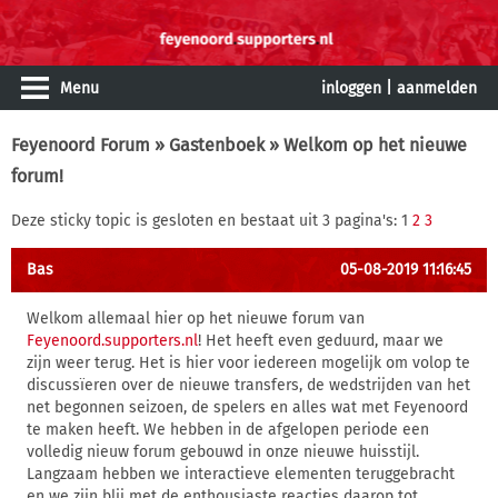
Menu
inloggen
|
aanmelden
Feyenoord Forum
»
Gastenboek
» Welkom op het nieuwe
forum!
Deze sticky topic is gesloten en bestaat uit 3 pagina's: 1
2
3
Bas
05-08-2019 11:16:45
Welkom allemaal hier op het nieuwe forum van
Feyenoord.supporters.nl
! Het heeft even geduurd, maar we
zijn weer terug. Het is hier voor iedereen mogelijk om volop te
discussïeren over de nieuwe transfers, de wedstrijden van het
net begonnen seizoen, de spelers en alles wat met Feyenoord
te maken heeft. We hebben in de afgelopen periode een
volledig nieuw forum gebouwd in onze nieuwe huisstijl.
Langzaam hebben we interactieve elementen teruggebracht
en we zijn blij met de enthousiaste reacties daarop tot