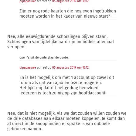
pipapaauwe
schreef op
05 augustus 2019 om 16:12
:
Zijn er nog rode kaarten die nog even ingetrokken
moeten worden in het kader van nieuwe start?
Nee, alle eeuwigdurende schorsingen blijven staan.
Schorsingen van tijdelijke aard zijn inmiddels allemaal
verlopen.
open/sluit de onderstaande quote:
pipapaauwe
schreef op
05 augustus 2019 om 16:12
:
En is het mogelijk om met 1 account op zowel dit
forum als dat van ajax en psv te reageren.
Het lijkt mij dat dit het gedrag beïnvloed.
Iedereen is toch zuinig op zijn hoofdaccount.
Nee, dat is niet mogelijk. Als we dat zouden willen zouden we
de drie databases aan elkaar moeten koppelen. Je komt dan
al direct in de knoop indien er sprake is van dubbele
gebruikersnamen.