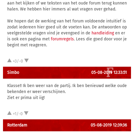
aan het kijken of we teksten van het oude forum terug kunnen
halen. We hebben hier immers al wat vragen over gehad.
We hopen dat de werking van het forum voldoende intuïtief is
zodat iedereen hier goed uit de voeten kan. De antwoorden op
veelgestelde vragen vind je evengoed in de
handleiding
en er
is ook een pagina met
forumregels
. Lees die goed door voor je
begint met reageren.
+3/-0
Simbo
05-08-2019 12:33:51
Klasse!! Ik ben weer van de partij. Ik ben benieuwd welke oude
bekenden er weer verschijnen.
Ziet er prima uit iig!
+1/-0
Rotterdam
05-08-2019 12:39:36