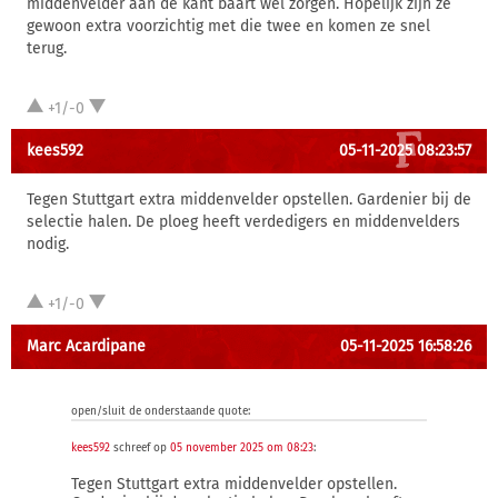
middenvelder aan de kant baart wel zorgen. Hopelijk zijn ze
gewoon extra voorzichtig met die twee en komen ze snel
terug.
+1/-0
kees592
05-11-2025 08:23:57
Tegen Stuttgart extra middenvelder opstellen. Gardenier bij de
selectie halen. De ploeg heeft verdedigers en middenvelders
nodig.
+1/-0
Marc Acardipane
05-11-2025 16:58:26
open/sluit de onderstaande quote:
kees592
schreef op
05 november 2025 om 08:23
:
Tegen Stuttgart extra middenvelder opstellen.