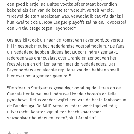
een goed biertje. De Duitse voetbalsfeer staat bovendien
bekend als één van de beste ter wereld", vertelt Arnold.
"Hoewel de start moeizaam was, verwacht ik dat VfB dankzij
hun kwaliteit de Europa League-playoffs zal halen. Ik voorspel
een 3-1 thuiszege tegen Feyenoord."
Ursinus kijkt ook uit naar de komst van Feyenoord, zo vertelt
hij in gesprek met het Nederlandse voetbalmedium. "De fans
uit Nederland hebben tijdens het EK echt indruk gemaakt.
Iedereen was enthousiast over Oranje en genoot van het
feestvieren en drinken samen met de Nederlanders. Dat
Feyenoorders een slechte reputatie zouden hebben speelt
hier over het algemeen geen rol."
"De sfeer in Stuttgart is geweldig, vooral bij de Ultras op de
Cannstatter Kurve, met indrukwekkende choreo’s en felle
pyroshows. Het is zonder twijfel een van de beste fanbases in
de Bundesliga. De MHP Arena is iedere wedstrijd volledig
uitverkocht. Kaarten zijn alleen beschikbaar voor
seizoenkaarthouders en leden", sluit Arnold af.