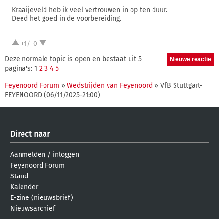
Kraaijeveld heb ik veel vertrouwen in op ten duur.
Deed het goed in de voorbereiding.
+1/-0
Deze normale topic is open en bestaat uit 5
pagina's: 1
2
3
4
5
Feyenoord Forum
»
Wedstrijden van Feyenoord
» VfB Stuttgart-
FEYENOORD (06/11/2025-21:00)
Direct naar
Aanmelden
/
inloggen
Feyenoord Forum
Stand
Kalender
E-zine (nieuwsbrief)
Nieuwsarchief