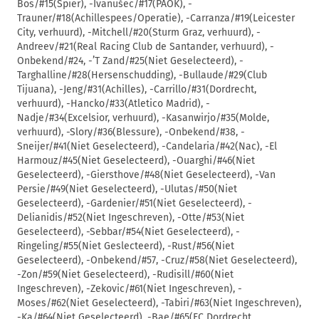
Bos/#15(Spier), -Ivanušec/#17(PAOK), -
Trauner/#18(Achillespees/Operatie), -Carranza/#19(Leicester
City, verhuurd), -Mitchell/#20(Sturm Graz, verhuurd), -
Andreev/#21(Real Racing Club de Santander, verhuurd), -
Onbekend/#24, -’T Zand/#25(Niet Geselecteerd), -
Targhalline/#28(Hersenschudding), -Bullaude/#29(Club
Tijuana), -Jeng/#31(Achilles), -Carrillo/#31(Dordrecht,
verhuurd), -Hancko/#33(Atletico Madrid), -
Nadje/#34(Excelsior, verhuurd), -Kasanwirjo/#35(Molde,
verhuurd), -Slory/#36(Blessure), -Onbekend/#38, -
Sneijer/#41(Niet Geselecteerd), -Candelaria/#42(Nac), -El
Harmouz/#45(Niet Geselecteerd), -Ouarghi/#46(Niet
Geselecteerd), -Giersthove/#48(Niet Geselecteerd), -Van
Persie/#49(Niet Geselecteerd), -Ulutas/#50(Niet
Geselecteerd), -Gardenier/#51(Niet Geselecteerd), -
Delianidis/#52(Niet Ingeschreven), -Otte/#53(Niet
Geselecteerd), -Sebbar/#54(Niet Geselecteerd), -
Ringeling/#55(Niet Geslecteerd), -Rust/#56(Niet
Geselecteerd), -Onbekend/#57, -Cruz/#58(Niet Geselecteerd),
-Zon/#59(Niet Geselecteerd), -Rudisill/#60(Niet
Ingeschreven), -Zekovic/#61(Niet Ingeschreven), -
Moses/#62(Niet Geselecteerd), -Tabiri/#63(Niet Ingeschreven),
-Ka/#64(Niet Geselecteerd), -Bae/#65(FC Dordrecht,