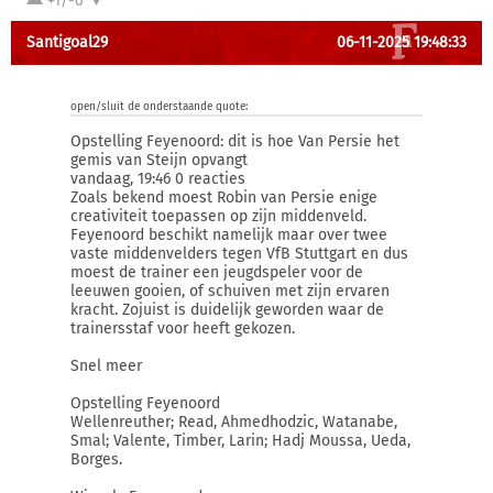
+1/-0
Santigoal29
06-11-2025 19:48:33
open/sluit de onderstaande quote:
Opstelling Feyenoord: dit is hoe Van Persie het
gemis van Steijn opvangt
vandaag, 19:46 0 reacties
Zoals bekend moest Robin van Persie enige
creativiteit toepassen op zijn middenveld.
Feyenoord beschikt namelijk maar over twee
vaste middenvelders tegen VfB Stuttgart en dus
moest de trainer een jeugdspeler voor de
leeuwen gooien, of schuiven met zijn ervaren
kracht. Zojuist is duidelijk geworden waar de
trainersstaf voor heeft gekozen.
Snel meer
Opstelling Feyenoord
Wellenreuther; Read, Ahmedhodzic, Watanabe,
Smal; Valente, Timber, Larin; Hadj Moussa, Ueda,
Borges.