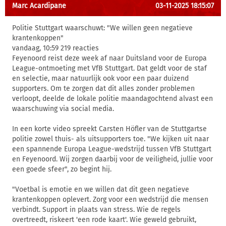
Marc Acardipane
03-11-2025 18:15:07
Politie Stuttgart waarschuwt: "We willen geen negatieve
krantenkoppen"
vandaag, 10:59 219 reacties
Feyenoord reist deze week af naar Duitsland voor de Europa
League-ontmoeting met VfB Stuttgart. Dat geldt voor de staf
en selectie, maar natuurlijk ook voor een paar duizend
supporters. Om te zorgen dat dit alles zonder problemen
verloopt, deelde de lokale politie maandagochtend alvast een
waarschuwing via social media.
In een korte video spreekt Carsten Höfler van de Stuttgartse
politie zowel thuis- als uitsupporters toe. "We kijken uit naar
een spannende Europa League-wedstrijd tussen VfB Stuttgart
en Feyenoord. Wij zorgen daarbij voor de veiligheid, jullie voor
een goede sfeer", zo begint hij.
"Voetbal is emotie en we willen dat dit geen negatieve
krantenkoppen oplevert. Zorg voor een wedstrijd die mensen
verbindt. Support in plaats van stress. Wie de regels
overtreedt, riskeert 'een rode kaart'. Wie geweld gebruikt,