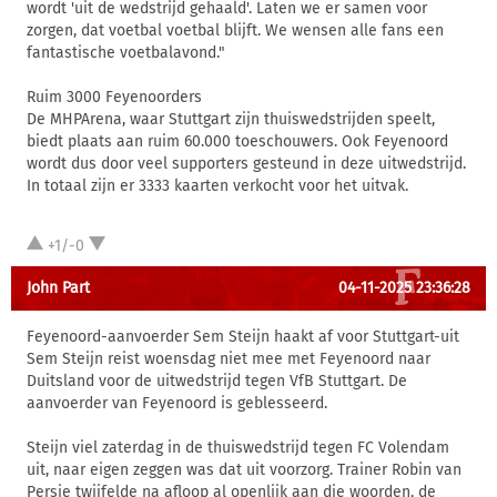
wordt 'uit de wedstrijd gehaald'. Laten we er samen voor
zorgen, dat voetbal voetbal blijft. We wensen alle fans een
fantastische voetbalavond."
Ruim 3000 Feyenoorders
De MHPArena, waar Stuttgart zijn thuiswedstrijden speelt,
biedt plaats aan ruim 60.000 toeschouwers. Ook Feyenoord
wordt dus door veel supporters gesteund in deze uitwedstrijd.
In totaal zijn er 3333 kaarten verkocht voor het uitvak.
+1/-0
John Part
04-11-2025 23:36:28
Feyenoord-aanvoerder Sem Steijn haakt af voor Stuttgart-uit
Sem Steijn reist woensdag niet mee met Feyenoord naar
Duitsland voor de uitwedstrijd tegen VfB Stuttgart. De
aanvoerder van Feyenoord is geblesseerd.
Steijn viel zaterdag in de thuiswedstrijd tegen FC Volendam
uit, naar eigen zeggen was dat uit voorzorg. Trainer Robin van
Persie twijfelde na afloop al openlijk aan die woorden, de