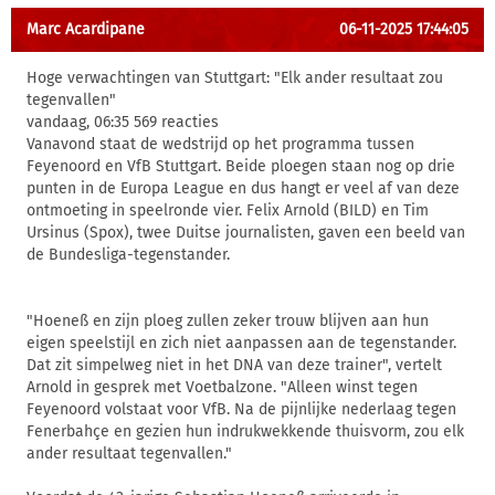
Marc Acardipane
06-11-2025 17:44:05
Hoge verwachtingen van Stuttgart: "Elk ander resultaat zou
tegenvallen"
vandaag, 06:35 569 reacties
Vanavond staat de wedstrijd op het programma tussen
Feyenoord en VfB Stuttgart. Beide ploegen staan nog op drie
punten in de Europa League en dus hangt er veel af van deze
ontmoeting in speelronde vier. Felix Arnold (BILD) en Tim
Ursinus (Spox), twee Duitse journalisten, gaven een beeld van
de Bundesliga-tegenstander.
"Hoeneß en zijn ploeg zullen zeker trouw blijven aan hun
eigen speelstijl en zich niet aanpassen aan de tegenstander.
Dat zit simpelweg niet in het DNA van deze trainer", vertelt
Arnold in gesprek met Voetbalzone. "Alleen winst tegen
Feyenoord volstaat voor VfB. Na de pijnlijke nederlaag tegen
Fenerbahçe en gezien hun indrukwekkende thuisvorm, zou elk
ander resultaat tegenvallen."