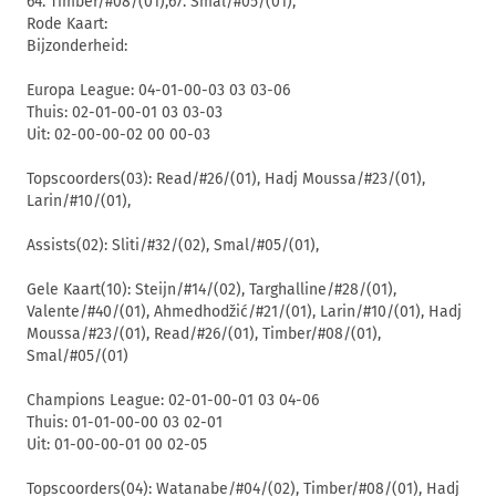
64. Timber/#08/(01),67. Smal/#05/(01),
Rode Kaart:
Bijzonderheid:
Europa League: 04-01-00-03 03 03-06
Thuis: 02-01-00-01 03 03-03
Uit: 02-00-00-02 00 00-03
Topscoorders(03): Read/#26/(01), Hadj Moussa/#23/(01),
Larin/#10/(01),
Assists(02): Sliti/#32/(02), Smal/#05/(01),
Gele Kaart(10): Steijn/#14/(02), Targhalline/#28/(01),
Valente/#40/(01), Ahmedhodžić/#21/(01), Larin/#10/(01), Hadj
Moussa/#23/(01), Read/#26/(01), Timber/#08/(01),
Smal/#05/(01)
Champions League: 02-01-00-01 03 04-06
Thuis: 01-01-00-00 03 02-01
Uit: 01-00-00-01 00 02-05
Topscoorders(04): Watanabe/#04/(02), Timber/#08/(01), Hadj