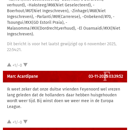
verhuurd), -Haksteeg/#66(Niet Geselecteerd), -
Boerhout/#67(Niet Ingeschreven), -Zinhagel/#68(Niet
Ingeschreven), -Parlanti/#69(Carrerese), -Onbekend/#70, -
Tsoungui/#XX(GD Estoril Praia), -
Malasomma/#XX(Dordrecht,verhuud), -El Ouansaidi/#XX(Niet
Ingeschreven).
Dit bericht is voor het laatst gewijzigd op 6 november 2025,
22:54:21.
+1/-0
Marc Acardipane
03-11-2025 03:39:52
Ik weet zeker dat onze duitse vrienden Feyenoord wel vrezen
lang geleden dat de hollanders daar hebben huisgehouden
wordt weer tijd. Bij winst doen we weer mee in de Europa
League.
+1/-0