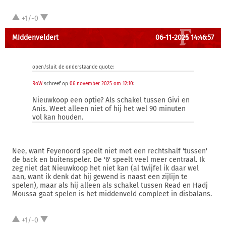
+1/-0
MIddenveldert
06-11-2025 14:46:57
open/sluit de onderstaande quote:
RoW
schreef op
06 november 2025 om 12:10
:
Nieuwkoop een optie? Als schakel tussen Givi en
Anis. Weet alleen niet of hij het wel 90 minuten
vol kan houden.
Nee, want Feyenoord speelt niet met een rechtshalf 'tussen'
de back en buitenspeler. De '6' speelt veel meer centraal. Ik
zeg niet dat Nieuwkoop het niet kan (al twijfel ik daar wel
aan, want ik denk dat hij gewend is naast een zijlijn te
spelen), maar als hij alleen als schakel tussen Read en Hadj
Moussa gaat spelen is het middenveld compleet in disbalans.
+1/-0