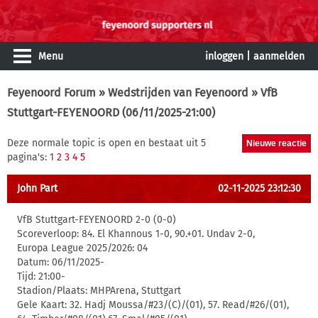
Menu
inloggen
|
aanmelden
Feyenoord Forum
»
Wedstrijden van Feyenoord
» VfB
Stuttgart-FEYENOORD (06/11/2025-21:00)
Deze normale topic is open en bestaat uit 5
pagina's: 1
2
3
4
5
John Part
02-11-2025 23:12:30
VfB Stuttgart-FEYENOORD 2-0 (0-0)
Scoreverloop: 84. El Khannous 1-0, 90.+01. Undav 2-0,
Europa League 2025/2026: 04
Datum: 06/11/2025-
Tijd: 21:00-
Stadion/Plaats: MHPArena, Stuttgart
Gele Kaart: 32. Hadj Moussa/#23/(C)/(01), 57. Read/#26/(01),