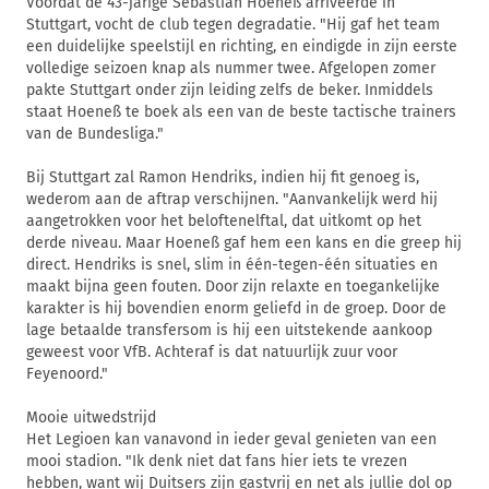
Voordat de 43-jarige Sebastian Hoeneß arriveerde in
Stuttgart, vocht de club tegen degradatie. "Hij gaf het team
een duidelijke speelstijl en richting, en eindigde in zijn eerste
volledige seizoen knap als nummer twee. Afgelopen zomer
pakte Stuttgart onder zijn leiding zelfs de beker. Inmiddels
staat Hoeneß te boek als een van de beste tactische trainers
van de Bundesliga."
Bij Stuttgart zal Ramon Hendriks, indien hij fit genoeg is,
wederom aan de aftrap verschijnen. "Aanvankelijk werd hij
aangetrokken voor het beloftenelftal, dat uitkomt op het
derde niveau. Maar Hoeneß gaf hem een kans en die greep hij
direct. Hendriks is snel, slim in één-tegen-één situaties en
maakt bijna geen fouten. Door zijn relaxte en toegankelijke
karakter is hij bovendien enorm geliefd in de groep. Door de
lage betaalde transfersom is hij een uitstekende aankoop
geweest voor VfB. Achteraf is dat natuurlijk zuur voor
Feyenoord."
Mooie uitwedstrijd
Het Legioen kan vanavond in ieder geval genieten van een
mooi stadion. "Ik denk niet dat fans hier iets te vrezen
hebben, want wij Duitsers zijn gastvrij en net als jullie dol op