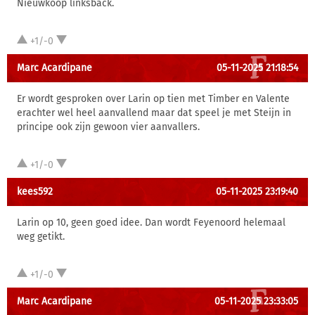
Nieuwkoop linksback.
+1/-0
Marc Acardipane
05-11-2025 21:18:54
Er wordt gesproken over Larin op tien met Timber en Valente
erachter wel heel aanvallend maar dat speel je met Steijn in
principe ook zijn gewoon vier aanvallers.
+1/-0
kees592
05-11-2025 23:19:40
Larin op 10, geen goed idee. Dan wordt Feyenoord helemaal
weg getikt.
+1/-0
Marc Acardipane
05-11-2025 23:33:05