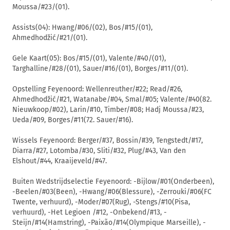
Moussa/#23/(01).
Assists(04): Hwang/#06/(02), Bos/#15/(01),
Ahmedhodžić/#21/(01).
Gele Kaart(05): Bos/#15/(01), Valente/#40/(01),
Targhalline/#28/(01), Sauer/#16/(01), Borges/#11/(01).
Opstelling Feyenoord: Wellenreuther/#22; Read/#26,
Ahmedhodžić/#21, Watanabe/#04, Smal/#05; Valente/#40(82.
Nieuwkoop/#02), Larin/#10, Timber/#08; Hadj Moussa/#23,
Ueda/#09, Borges/#11(72. Sauer/#16).
Wissels Feyenoord: Berger/#37, Bossin/#39, Tengstedt/#17,
Diarra/#27, Lotomba/#30, Sliti/#32, Plug/#43, Van den
Elshout/#44, Kraaijeveld/#47.
Buiten Wedstrijdselectie Feyenoord: -Bijlow/#01(Onderbeen),
-Beelen/#03(Been), -Hwang/#06(Blessure), -Zerrouki/#06(FC
Twente, verhuurd), -Moder/#07(Rug), -Stengs/#10(Pisa,
verhuurd), -Het Legioen /#12, -Onbekend/#13, -
Steijn/#14(Hamstring), -Paixão/#14(Olympique Marseille), -