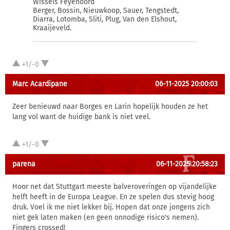
Wissels Feyenoord
Berger, Bossin, Nieuwkoop, Sauer, Tengstedt,
Diarra, Lotomba, Sliti, Plug, Van den Elshout,
Kraaijeveld.
+1/-0
Marc Acardipane
06-11-2025 20:00:03
Zeer benieuwd naar Borges en Larin hopelijk houden ze het
lang vol want de huidige bank is niet veel.
+1/-0
parena
06-11-2025 20:58:23
Hoor net dat Stuttgart meeste balveroveringen op vijandelijke
helft heeft in de Europa League. En ze spelen dus stevig hoog
druk. Voel ik me niet lekker bij. Hopen dat onze jongens zich
niet gek laten maken (en geen onnodige risico's nemen).
Fingers crossed!