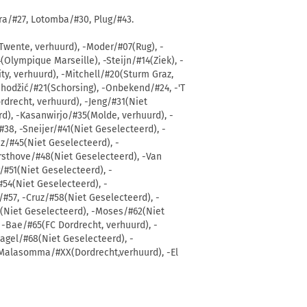
rra/#27, Lotomba/#30, Plug/#43.
Twente, verhuurd), -Moder/#07(Rug), -
Olympique Marseille), -Steijn/#14(Ziek), -
ty, verhuurd), -Mitchell/#20(Sturm Graz,
hodžić/#21(Schorsing), -Onbekend/#24, -'T
rdrecht, verhuurd), -Jeng/#31(Niet
rd), -Kasanwirjo/#35(Molde, verhuurd), -
38, -Sneijer/#41(Niet Geselecteerd), -
z/#45(Niet Geselecteerd), -
rsthove/#48(Niet Geselecteerd), -Van
/#51(Niet Geselecteerd), -
#54(Niet Geselecteerd), -
#57, -Cruz/#58(Niet Geselecteerd), -
1(Niet Geselecteerd), -Moses/#62(Niet
 -Bae/#65(FC Dordrecht, verhuurd), -
agel/#68(Niet Geselecteerd), -
 -Malasomma/#XX(Dordrecht,verhuurd), -El