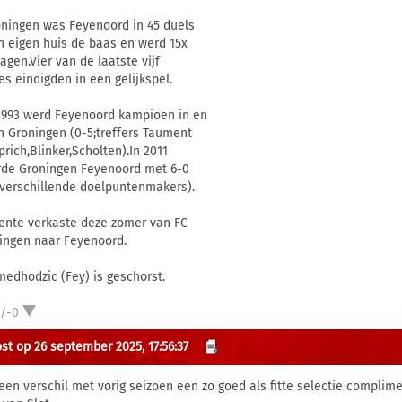
oningen was Feyenoord in 45 duels
in eigen huis de baas en werd 15x
agen.Vier van de laatste vijf
es eindigden in een gelijkspel.
 1993 werd Feyenoord kampioen in en
n Groningen (0-5;treffers Taument
prich,Blinker,Scholten).In 2011
rde Groningen Feyenoord met 6-0
 verschillende doelpuntenmakers).
lente verkaste deze zomer van FC
ingen naar Feyenoord.
medhodzic (Fey) is geschorst.
1/-0
st op 26 september 2025, 17:56:37
een verschil met vorig seizoen een zo goed als fitte selectie complimen