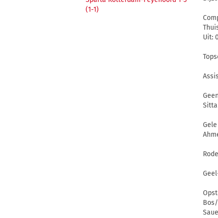
(1-1)
Comp
Thui
Uit:
Tops
Assi
Geen
Sitta
Gele
Ahme
Rode
Geel
Opst
Bos/
Sauer