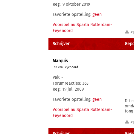
Reg.: 9 oktober 2019
Favoriete opstelling:
geen
Voorspel nu Sparta Rotterdam-
Feyenoord
+
Schrijver
Gepo
Marquis
Fan van
Feyenoord
Vak: -
Forumreacties: 363
Reg.: 19 juli 2009
Favoriete opstelling:
geen
Dit 
omda
Voorspel nu Sparta Rotterdam-
tong
Feyenoord
+
Schrijver
Gepo