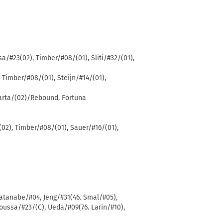
a/#23(02), Timber/#08/(01), Sliti/#32/(01),
 Timber/#08/(01), Steijn/#14/(01),
parta/(02)/Rebound, Fortuna
02), Timber/#08/(01), Sauer/#16/(01),
atanabe/#04, Jeng/#31(46. Smal/#05),
oussa/#23/(C), Ueda/#09(76. Larin/#10),