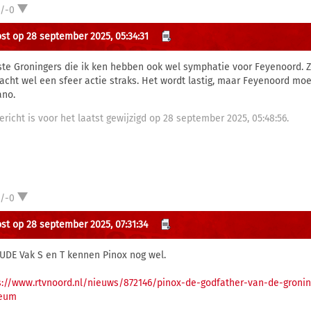
1/-0
st op 28 september 2025, 05:34:31
te Groningers die ik ken hebben ook wel symphatie voor Feyenoord. 
acht wel een sfeer actie straks. Het wordt lastig, maar Feyenoord moe
ano.
bericht is voor het laatst gewijzigd op 28 september 2025, 05:48:56.
1/-0
st op 28 september 2025, 07:31:34
UDE Vak S en T kennen Pinox nog wel.
s://www.rtvnoord.nl/nieuws/872146/pinox-de-godfather-van-de-groning
eum