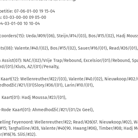
etitie: 07-06-01-00 19 15-04
s: 03-03-00-00 09 05-00
 04-03-01-00 10 10-04
coorders(15): Ueda/#09/(06), Steijn/#14/(03), Bos/#15/(02), Hadj Mouss
sts(08): Valente/#40/(02), Bos/#15/(02), Sauer/#16/(01), Read/#26/(01),
 Assist(07): NAC/(02)/Vrije Trap/Rebound, Excelsior/(01)/Rebound, S
rd/(01)/Kluts, AZ/(01)/Penalty,
 Kaart(12): Wellenreuther/#22/(03), Valente/#40/(02), Nieuwkoop/#02/(
dhodžić/#21/(01)Slory/#36/(01), Larin/#10/(01),
 Kaart(01): Hadj Moussa/#23/(01),
-Rode Kaart(01): Ahmedhodžić/#21/(01/2x Geel),
elling Feyenoord: Wellenreuther/#22; Read/#26(67. Nieuwkoop/#02), W
#15; Targhalline/#28, Valente/#40(90. Hwang/#06), Timber/#08; Hadj M
/#16(76. Sliti/#32).