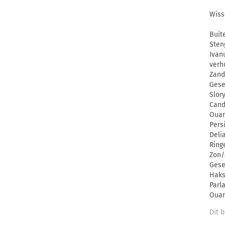
Wiss
Buit
Sten
Ivan
verh
Zand
Gese
Slor
Cand
Ouar
Pers
Deli
Ring
Zon/
Gese
Haks
Parl
Ouan
Dit b