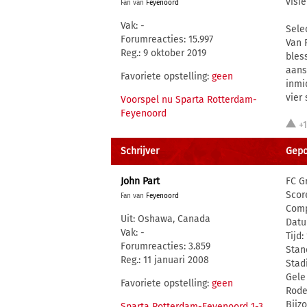
visie
Fan van
Feyenoord
Vak: -
Sele
Forumreacties: 15.997
Van 
Reg.: 9 oktober 2019
bless
aans
Favoriete opstelling:
geen
inmi
vier
Voorspel nu Sparta Rotterdam-
Feyenoord
+
Schrijver
Gepo
John Part
FC G
Scor
Fan van
Feyenoord
Comp
Uit: Oshawa, Canada
Datu
Vak: -
Tijd:
Forumreacties: 3.859
Stan
Reg.: 11 januari 2008
Stad
Gele
Favoriete opstelling:
geen
Rode
Bijz
Sparta Rotterdam-Feyenoord 1-3