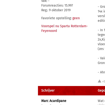
Vak: -
Forumreacties: 15.997
- Gr
Reg.: 9 oktober 2019
14x 
versl
Favoriete opstelling:
geen
editi
Voorspel nu Sparta Rotterdam-
- In
Feyenoord
tege
2x,Ki
vloe
(zes
- Va
Gron
- Ah
+
Schrijver
Gepo
Marc Acardipane
Wat 