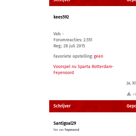
kees592
Vak: -
Forumreacties: 2.551
Reg.: 28 juli 2015
Favoriete opstelling:
geen
Voorspel nu Sparta Rotterdam-
Feyenoord
Ja, k
+
Schrijver
Gepo
Santigoal29
Fan van
Feyenoord