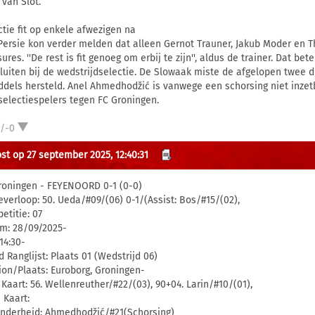
 van Slot.
ctie fit op enkele afwezigen na
Persie kon verder melden dat alleen Gernot Trauner, Jakub Moder en 
ures. ''De rest is fit genoeg om erbij te zijn'', aldus de trainer. Dat 
luiten bij de wedstrijdselectie. De Slowaak miste de afgelopen twee du
ddels hersteld. Anel Ahmedhodžić is vanwege een schorsing niet inze
 selectiespelers tegen FC Groningen.
1/-0
st op 27 september 2025, 12:40:31
roningen - FEYENOORD 0-1 (0-0)
everloop: 50. Ueda/#09/(06) 0-1/(Assist: Bos/#15/(02),
etitie: 07
m: 28/09/2025-
 14:30-
d Ranglijst: Plaats 01 (Wedstrijd 06)
ion/Plaats: Euroborg, Groningen-
 Kaart: 56. Wellenreuther/#22/(03), 90+04. Larin/#10/(01),
 Kaart:
onderheid: Ahmedhodžić/#21(Schorsing)