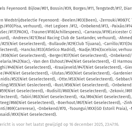
els Feyenoord: Bijlow/#01, Bossin/#39, Borges/#11, Tengstedt/#17, Dia
en Wedstrijdselectie Feyenoord: -Beelen/#03(Been), -Zerrouki/#06(FC 
gs/#10(Pisa, verhuurd), -Het Legioen /#12, -Onbekend/#13, -Paixão/#14(
ušec/#17(PAOK), -Trauner/#18(Achillespees), -Carranza/#19(Leicester Ci
uurd), -Andreev/#21(Real Racing Club de Santander, verhuurd), -Ahmed
/#25(Niet Geselecteerd), -Bullaude/#29(Club Tijuana), -Carrillo/#31(Do
lecteerd), -Hancko/#33(Atletico Madrid), -Nadje/#34(Excelsior, verhuu
y/#36(Niet Geselecteerd), -Berger/#37(Niet Geselecteerd), -Onbekend/#
elaria/#42(Nac), -Van den Elshout/#44(Niet Geselecteerd), -El Harmou
ghi/#46(Niet Geselecteerd), -Kraaijeveld/#47(Niet Geselecteerd), -Gie
ie/#49(Niet Geselecteerd), -Ulutas/#50(Niet Geselecteerd), -Gardenier
anidis/#52(Niet Geselecteerd), -Otte/#53(Niet Geselecteerd), -Sebbar/
eling/#55(Niet Geslecteerd), -Rust/#56(Niet Geselecteerd), -Onbekend/
#59(Niet Geselecteerd), -Rudisill/#60(Niet Geselecteerd), -Zekovic/#6
lecteerd), -Tabiri/#63(Niet Geselecteerd), -Ka/#64(Niet Geselecteerd),
teeg/#66(Niet Geselecteerd), -Boerhout/#67(Niet Geselecteerd), -Zinh
anti/#69(Carrerese), -Onbekend/#70, -Tsoungui/#XX(GD Estoril Praia),
saidi/#XX(Niet Geselecteerd).
ericht is voor het laatst gewijzigd op 16 december 2025, 23:47:16.