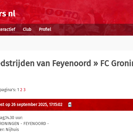
teractief
Club
Profiel
dstrijden van Feyenoord
» FC Gron
pagina's: 1
2
3
st op 26 september 2025, 17:15:02
ag,14.30 uur:
RONINGEN - FEYENOORD -
er: Nijhuis