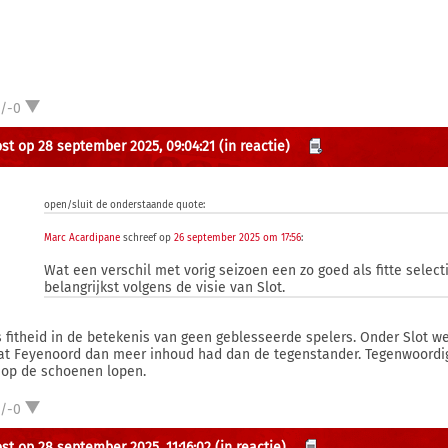
1/-0
st op 28 september 2025, 09:04:21
(in reactie)
open/sluit de onderstaande quote:
Marc Acardipane
schreef op
26 september 2025 om 17:56
:
Wat een verschil met vorig seizoen een zo goed als fitte select
belangrijkst volgens de visie van Slot.
is fitheid in de betekenis van geen geblesseerde spelers. Onder Slot w
t Feyenoord dan meer inhoud had dan de tegenstander. Tegenwoordig z
 op de schoenen lopen.
1/-0
st op 28 september 2025, 11:16:02
(in reactie)