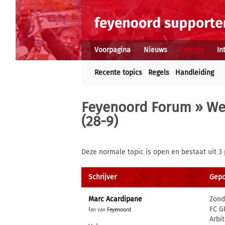
Voorpagina
Nieuws
Forums
In
Recente topics
Regels
Handleiding
Feyenoord Forum
»
We
(28-9)
Deze normale topic is open en bestaat uit 3 
Schrijver
Gepo
Marc Acardipane
Zond
FC G
Fan van
Feyenoord
Arbit