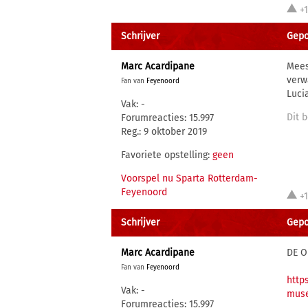
+
Schrijver
Gepo
Marc Acardipane
Mees
verw
Fan van
Feyenoord
Luci
Vak: -
Dit 
Forumreacties: 15.997
Reg.: 9 oktober 2019
Favoriete opstelling:
geen
Voorspel nu Sparta Rotterdam-
Feyenoord
+
Schrijver
Gepo
Marc Acardipane
DE O
Fan van
Feyenoord
http
Vak: -
mus
Forumreacties: 15.997