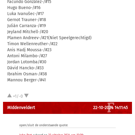
Facundo González-/#15
Hugo Bueno-/#16
Luka Ivanušec-/#17
Gernot Trauner-/#18
Julián Carranza-/#19
Jeyland Mitchell-/#20
Plamen Andreev-/#21(Niet Speelgerechtigd)
Timon Wellenreuther-/#22
Anis Hadj Moussa-/#23
Antoni Milambo-/#27
Jordan Lotomba/#30
Dávid Hancko-/#33
Ibrahim Osman-/#38
Mannou Berger-/#41
+1/-0
MIddenveldert
22-10-2024 14:11:45
open/sluit de onderstaande quote: