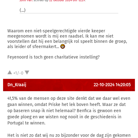
John Part
schreef op
22 oktober 2024 om 12:29
:
(...)
Waarom een niet-speelgerechtigde vierde keeper
meegenomen wordt is mij een raadsel. Ik kan me niet
voorstellen dat hij een belangrijk rol speelt binnen de groep,
als leider of sfeermakert...
Feyenoord is toch geen charitatieve instelling?
+1/-0
Dn_Kraaij
22-10-2024 14:20:05
41,5% van de mensen op deze site denkt dat we daar wel even
gaan winnen, omdat Priske het lek boven heeft. Waar ze dat
op baseren snap ik niet helemaal? Benfica is gewoon een
goede ploeg en we wisten nog nooit in de geschiedenis in
Portugal te winnen.
Het is niet zo dat wij nu zo bijzonder voor de dag zijn gekomen