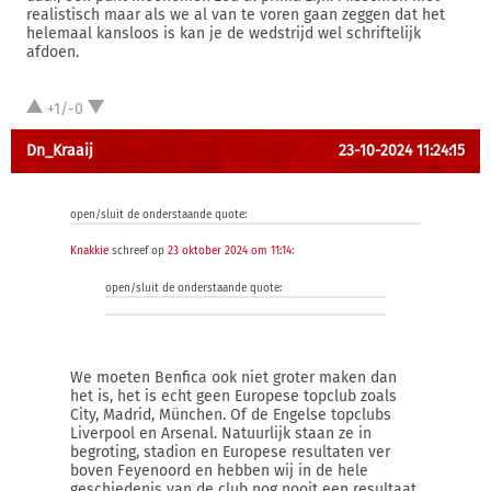
realistisch maar als we al van te voren gaan zeggen dat het
helemaal kansloos is kan je de wedstrijd wel schriftelijk
afdoen.
+1/-0
Dn_Kraaij
23-10-2024 11:24:15
open/sluit de onderstaande quote:
Knakkie
schreef op
23 oktober 2024 om 11:14
:
open/sluit de onderstaande quote:
We moeten Benfica ook niet groter maken dan
het is, het is echt geen Europese topclub zoals
City, Madrid, München. Of de Engelse topclubs
Liverpool en Arsenal. Natuurlijk staan ze in
begroting, stadion en Europese resultaten ver
boven Feyenoord en hebben wij in de hele
geschiedenis van de club nog nooit een resultaat