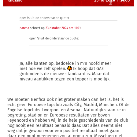
Knakkie
23-10-2024 11:14:03
open/sluit de onderstaande quote:
parena
schreef op
23 oktober 2024 om 11:01
:
open/sluit de onderstaande quote:
Ja, alle kanten op, bedoelde in m'n hoofd meer
met hoe we zelf spelen.
Ik hoop dat GAE
grotendeels de nieuwe standaard is. Maar dat
niveau aantikken tegen een topper is moeilijk.
We moeten Benfica ook niet groter maken dan het is, het is
echt geen Europese topclub zoals City, Madrid, München. Of de
Engelse topclubs Liverpool en Arsenal. Natuurlijk staan ze in
begroting, stadion en Europese resultaten ver boven
Feyenoord en hebben wij in de hele geschiedenis van de club
nog nooit een resultaat behaald daar. Dat alles neemt niet
weg dat je gewoon voor een positief resultaat moet gaan
daar, een punt meenemen zou al prima zijn. Misschien niet