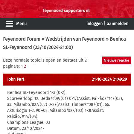
Menu
inloggen
|
aanmelden
Feyenoord Forum
»
Wedstrijden van Feyenoord
» Benfica
SL-Feyenoord (23/10/2024-21:00)
Deze normale topic is open en bestaat uit 2
pagina's: 1
2
John Part
21-10-2024 21:49:29
Benfica SL-Feyenoord 1-3 (0-2)
Scoreverloop: 12. Ueda/#09/(01) 0-1/(Assist: Paixão/#14/(03),
33. Milambo/#27/(02) 0-2/(Assist: Timber/#08/(01), 66.
Akturkoglu 1-2, 90.+02. Milambo/#27/(03) 1-3(Assist:
Paixão/#14/(04).
Champions League: 03
Datum: 23/10/2024-