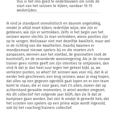
Dus is het imo goed te onderbouwen om sinds de
start van het seizoen te kijken, vandaar 10-15
wedstrijden.
Ik vind je standpunt onrealistisch en daarom ongelukkig,
omdat je altijd moet kijken, rederlijke wijze, wie zijn er
gebleven, wie zijn er vertrokken. Zelfs in het begin van het
seizoen waren slechts 2x man vertrokken, wiens posities zijn
op te vangen. Weliswaar niet met dezelfde kwaliteit, maar wel
in de richting van die kwaliteiten. Daarbij kwamen er
mondjesmaat nieuwe spelers bij en die moeten zich
aanpassen, wennen aan het voetbal, de grasmatten (ook de
kunststof), en de veranderde woonomgeving. Als je de nieuwe
trainer geen ruimte geeft om zijn intenties te ontplooien, dan
vind ik dat je dan heel zuur tegen het geheel kijkt. Ja, we
verliezen punten, so what? Dit seizoen was voor mij, dat ik al
eerder heb geschreven, een brug seizoen, waar je mag hopen,
dat alles op een gegeven ogenblik gaat lopen en er een team
komt te staan, die er voor gaan, met z'n allen, zozeer dat op
achterstand geraakte momenten, in winst worden omgezet.
Als dit collectief het volgende jaar blijft, dan zie ik dat ze
kampioen gaan worden. Dat stel ik omdat ik gemerkt heb, dat
het scouten van spelers op een prima wijze wordt ingevuld,
ook bij het coaching/trainers collectief.