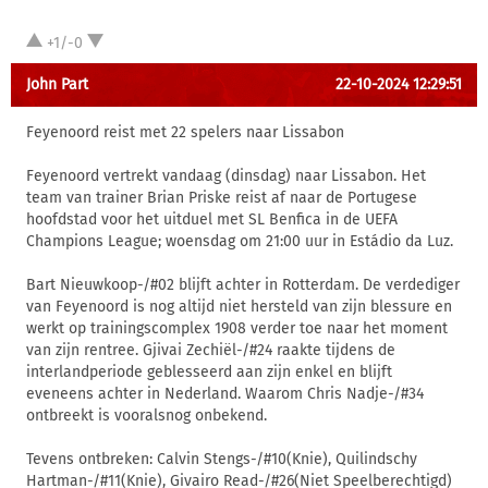
+1/-0
John Part
22-10-2024 12:29:51
Feyenoord reist met 22 spelers naar Lissabon
Feyenoord vertrekt vandaag (dinsdag) naar Lissabon. Het
team van trainer Brian Priske reist af naar de Portugese
hoofdstad voor het uitduel met SL Benfica in de UEFA
Champions League; woensdag om 21:00 uur in Estádio da Luz.
Bart Nieuwkoop-/#02 blijft achter in Rotterdam. De verdediger
van Feyenoord is nog altijd niet hersteld van zijn blessure en
werkt op trainingscomplex 1908 verder toe naar het moment
van zijn rentree. Gjivai Zechiël-/#24 raakte tijdens de
interlandperiode geblesseerd aan zijn enkel en blijft
eveneens achter in Nederland. Waarom Chris Nadje-/#34
ontbreekt is vooralsnog onbekend.
Tevens ontbreken: Calvin Stengs-/#10(Knie), Quilindschy
Hartman-/#11(Knie), Givairo Read-/#26(Niet Speelberechtigd)