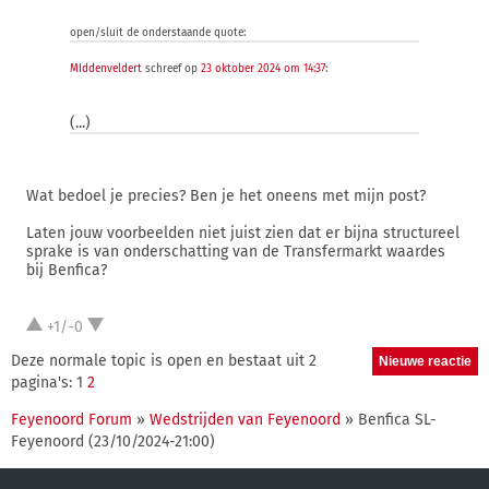
open/sluit de onderstaande quote:
MIddenveldert
schreef op
23 oktober 2024 om 14:37
:
(...)
Wat bedoel je precies? Ben je het oneens met mijn post?
Laten jouw voorbeelden niet juist zien dat er bijna structureel
sprake is van onderschatting van de Transfermarkt waardes
bij Benfica?
+1/-0
Deze normale topic is open en bestaat uit 2
pagina's: 1
2
Feyenoord Forum
»
Wedstrijden van Feyenoord
» Benfica SL-
Feyenoord (23/10/2024-21:00)