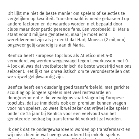
Dit lijkt me niet de beste manier om spelers of selecties te
vergelijken op kwaliteit. Transfermarkt is mede gebaseerd op
andere factoren en de waardes worden niet bepaald door
clubs maar door participerende fans. Een voorbeeld: Di Maria
staat voor 3 miljoen genoteerd, maar je moet echt
wereldvreemd zijn als je denkt dat Hadj Moussa (2 miljoen)
ongeveer gelijkwaardig is aan di Maria.
Benfica heeft Europese topclubs als Atletico met 4-0
vernederd, wij werden weggevaagd tegen Leverkussen met 0-
4 (ook al was dat voetbaltechnisch de beste wedstrijd van ons
seizoen). Het lijkt me onrealistisch om te veronderstellen dat
we vrijwel gelijkwaardig zijn.
Benfica heeft een dusdanig goed transferbeleid, met gerichte
scouting op jongere spelers met veel restwaarde en
doorgroeipotentie die vervolgens vaak slagen bij Europese
topclubs, dat ze inmiddels ook een premium kunnen vragen
voor hun spelers. Zo weet ik wel zeker dat vrijwel elke speler
onder de 25 jaar bij Benfica voor een veelvoud van het
genoteerde bedrag bij transfermarkt verkocht zal worden.
Ik denk dat ze ondergewaardeerd worden op transfermarkt en
wij misschien ietwat overgewaardeerd bij enkele spelers