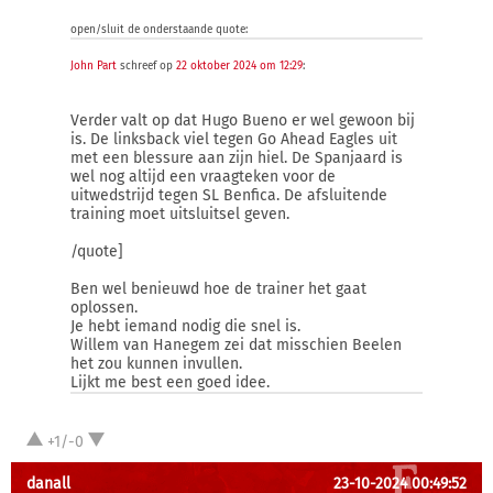
open/sluit de onderstaande quote:
John Part
schreef op
22 oktober 2024 om 12:29
:
Verder valt op dat Hugo Bueno er wel gewoon bij
is. De linksback viel tegen Go Ahead Eagles uit
met een blessure aan zijn hiel. De Spanjaard is
wel nog altijd een vraagteken voor de
uitwedstrijd tegen SL Benfica. De afsluitende
training moet uitsluitsel geven.
/quote]
Ben wel benieuwd hoe de trainer het gaat
oplossen.
Je hebt iemand nodig die snel is.
Willem van Hanegem zei dat misschien Beelen
het zou kunnen invullen.
Lijkt me best een goed idee.
+1/-0
danall
23-10-2024 00:49:52