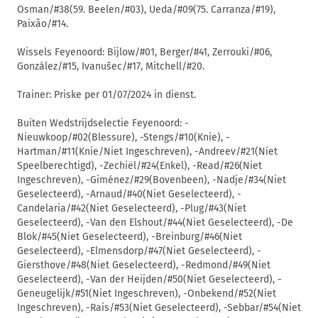
Osman/#38(59. Beelen/#03), Ueda/#09(75. Carranza/#19),
Paixão/#14.
Wissels Feyenoord: Bijlow/#01, Berger/#41, Zerrouki/#06,
González/#15, Ivanušec/#17, Mitchell/#20.
Trainer: Priske per 01/07/2024 in dienst.
Buiten Wedstrijdselectie Feyenoord: -
Nieuwkoop/#02(Blessure), -Stengs/#10(Knie), -
Hartman/#11(Knie/Niet Ingeschreven), -Andreev/#21(Niet
Speelberechtigd), -Zechiël/#24(Enkel), -Read/#26(Niet
Ingeschreven), -Giménez/#29(Bovenbeen), -Nadje/#34(Niet
Geselecteerd), -Arnaud/#40(Niet Geselecteerd), -
Candelaria/#42(Niet Geselecteerd), -Plug/#43(Niet
Geselecteerd), -Van den Elshout/#44(Niet Geselecteerd), -De
Blok/#45(Niet Geselecteerd), -Breinburg/#46(Niet
Geselecteerd), -Elmensdorp/#47(Niet Geselecteerd), -
Giersthove/#48(Niet Geselecteerd), -Redmond/#49(Niet
Geselecteerd), -Van der Heijden/#50(Niet Geselecteerd), -
Geneugelijk/#51(Niet Ingeschreven), -Onbekend/#52(Niet
Ingeschreven), -Rais/#53(Niet Geselecteerd), -Sebbar/#54(Niet