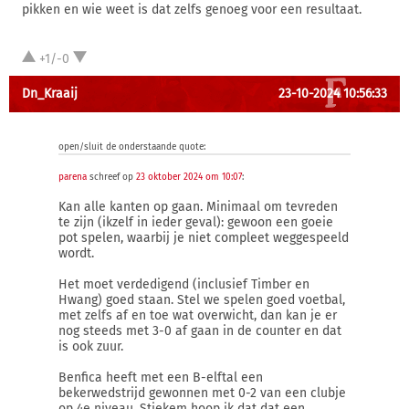
pikken en wie weet is dat zelfs genoeg voor een resultaat.
+1/-0
Dn_Kraaij
23-10-2024 10:56:33
open/sluit de onderstaande quote:
parena
schreef op
23 oktober 2024 om 10:07
:
Kan alle kanten op gaan. Minimaal om tevreden
te zijn (ikzelf in ieder geval): gewoon een goeie
pot spelen, waarbij je niet compleet weggespeeld
wordt.
Het moet verdedigend (inclusief Timber en
Hwang) goed staan. Stel we spelen goed voetbal,
met zelfs af en toe wat overwicht, dan kan je er
nog steeds met 3-0 af gaan in de counter en dat
is ook zuur.
Benfica heeft met een B-elftal een
bekerwedstrijd gewonnen met 0-2 van een clubje
op 4e niveau. Stiekem hoop ik dat dat een