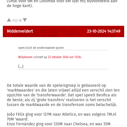
(Smal voor 6M en Lotomba voor 8M lijkt mij bijvoorbeeld aan
de hoge kant).
+1/-0
MIddenveldert
23-10-2024 14:37:49
open/sluit de onderstaande quote:
Willykment
schreef op
23 oktober 2024 om 13:36
:
(...)
De totale waarde van de spelersgroep is gebaseerd op
'marktwaardes' en die laten vrijwel altijd een verschil zien ten
opzichte van de 'transferwaarde'. Dat spel speelt Benfica als
de beste, als zij 'grote transfers' realiseren is het verschil
tussen de marktwaarde en de transfersom soms belachelijk.
João Félix ging voor 127M naar Atletico, en was volgens TM.nl
70M 'waard'.
Enzo Fernández ging voor 120M naar Chelsea, en was 55M