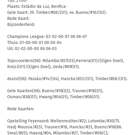
Tijd: 21:00-
Plaats: Estádio da Luz, Benfica-
Gele Kaart: 39. Timber/#08/(01), 44. Bueno/#16/(02).
Rode Kaart:
Bijzonderheid:
Champions League: 03-02-00-01 06 06-07
Thuis: 01-00-00-01 00 00-04
Uit: 02-02-00-00 06 06-03
Topscoorders(06): Milambo/#27(03),Herrera(01)/(Eigen Doel),
Krejci(01)/(Eigen Doel), Ueda/#09(01).
Assist(06): Paixão/#14/(04), Hancko/#33/(01), Timber/#08/(01).
Gele Kaarten(06): Bueno/#16(02), Trauner/#18(01),
Osman/#38(01), Hwang/#04(01), Timber/#08(01).
Rode Kaarten:
Opstelling Feyenoord: Wellenreuther/#22; Lotomba/#30(75.
Hadj Moussa/#23), Trauner/#18, Hancko/#33, Bueno/#16(88.
Smal/#05); Hwang/#04, Milambo/#27, Timber/#08(C);