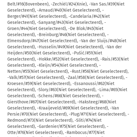
Belt/#16(Bovenbeen), -Zechiël/#24(Knie), -Van Sas/#39(Niet
Geselecteerd), -Arnaud/#40(Niet Geselecteerd), -
Berger/#41(Niet Geselecteerd), -Candelaria/#42(Niet
Geselecteerd), -Sanyang/#43(Niet Geselecteerd), -
Groen/#44(Niet Geselecteerd), -De Blok/#45(Niet
Geselecteerd), -Breinburg/#46(Niet Geselecteerd), -
Elmensdorp/#47(Niet Geselecteerd), -Van der Sluijs/#48(Niet
Geselecteerd), -Husselin/#49(Niet Geselecteerd), -Van der
Heijden/#50(Niet Geselecteerd), -Pušić/#51(Niet
Geselecteerd), -Hokke/#52(Niet Geselecteerd), -Rais/#53(Niet
Geselecteerd), -Kleijn/#54(Niet Geselecteerd), -
Netten/#55(Niet Geselecteerd), -Rust/#56(Niet Geselecteerd),
-Valk/#57(Niet Geselecteerd), -Zaal/#58(Niet Geselecteerd), -
Kroesen/#59(Niet Geselecteerd), -Essanoussi/#62(Niet
Geselecteerd), -Slory/#63(Niet Geselecteerd), -Lima/#65(Niet
Geselecteerd), -Schens/#66(Niet Geselecteerd), -
Giersthove/#67(Niet Geselecteerd), -Haksteeg/#68(Niet
Geselecteerd), -Kraaijeveld/#69(Niet Geselecteerd), -Van
Persie/#70(Niet Geselecteerd), -Plug/#71(Niet Geselecteerd), -
Redmond/#73(Niet Geselecteerd), -Sliti/#74(Niet
Geselecteerd), -Gardenier/#75(Niet Geselecteerd), -
Otte/#76(Niet Geselecteerd), -Rambocus/#77(Niet