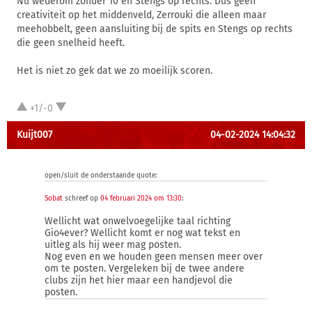
Nu wederom zonder 10 en Stengs op rechts. Dus geen
creativiteit op het middenveld, Zerrouki die alleen maar
meehobbelt, geen aansluiting bij de spits en Stengs op rechts
die geen snelheid heeft.
Het is niet zo gek dat we zo moeilijk scoren.
+1/-0
Kuijt007
04-02-2024 14:04:32
open/sluit de onderstaande quote:
Sobat
schreef op
04 februari 2024 om 13:30
:
Wellicht wat onwelvoegelijke taal richting
Gio4ever? Wellicht komt er nog wat tekst en
uitleg als hij weer mag posten.
Nog even en we houden geen mensen meer over
om te posten. Vergeleken bij de twee andere
clubs zijn het hier maar een handjevol die
posten.