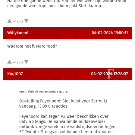
Na die ene goede wedstrijd zou het wel weer tijd worden voor
een goede wedstrijd, misschien gokt Slot daarop..
+1/-0
Willykment
04-02-2024 13:00:11
Waarom heeft Marc rood?
+1/-0
Kuijt007
04-02-2024 13:28:07
open/sluit de onderstaande quote:
Opstelling Feyenoord: Slot kiest voor Zerrouki
vandaag, 13:09 0 reacties
Feyenoord kan tegen AZ weer beschikken over
Calvin Stengs. De aanvallende middenvelder
ontbrak vorige week in de wedstrijdselectie tegen
FC Twente. Stengs is voldoende hersteld voor de