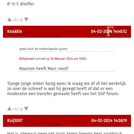
6" 0-1: Wieffer
+1/-0
Knakkie
04-02-2024 14:40:12
open/sluit de onderstaande quote:
Willykment
schreef op
04 februari 2024 om 13:00
:
Waarom heeft Marc rood?
Tjonge jonge lekker bezig weer. Ik vraag me af of het werkelijk
zo over de schreef is wat hij gezegd heeft of dat er een
moderator een transfer gemaakt heeft van het SGP forum.
+1/-0
Kuijt007
04-02-2024 14:56:19
Het is allemaal weer net zoals tegen Twente heel apathisch,