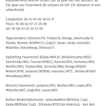
Bijzonderheid: Wieffer scoort zijn 3e goal van het seizoen, de
53e goal van Feyenoord dit seizoen en het 27e doelpunt in een
uitwedstrijd.
Competitie: 20-14-04-02 46 53-17
Thuis: 10-06-03-01 21 26-08
Uit: 10-08-01-01 25 27-09
Topscoorders: Gimenez/19, Timber/6, Stengs, Geertruida/5,
Paixão, Minteh, Wieffer/3, Lingr/2, Sauer, Ueda, Ivanušec,
Milambo, Nieuwkoop, Dilrosun/1.
Opstelling Feyenoord: Bijlow/#01(35. Wellenreuther/#22);
Geertruida/#04, Trauner/#18(C), Hancko/#33, Hartman/#05;
Wieffer/#20, Timber/#08, Zerrouki/#06; Stengs/#10(67.
Minteh/#19), Gimenez/#29(80. Ivanušec/#17) , Paixão/#14(67.
Nieuwkoop/#02).
Wissels Feyenoord: Lamprou/#31, Beelen/#03, Lopez/#15,
Milambo/#27, Lingr/#32, Sauer/#25.
Buiten Wedstrijdselectie: -Jahanbakhsh/#07(Azie Cup), -
Ueda/#09(Azie Cup), -Dilrosun/#11(Club America), -Van den