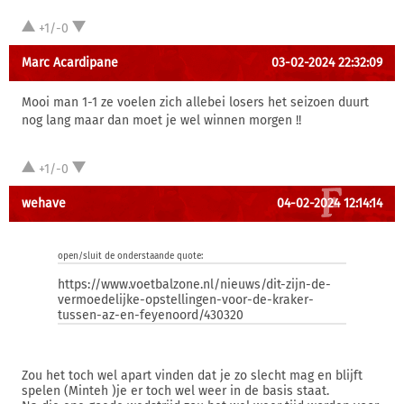
+1/-0
Marc Acardipane
03-02-2024 22:32:09
Mooi man 1-1 ze voelen zich allebei losers het seizoen duurt
nog lang maar dan moet je wel winnen morgen !!
+1/-0
wehave
04-02-2024 12:14:14
open/sluit de onderstaande quote:
https://www.voetbalzone.nl/nieuws/dit-zijn-de-
vermoedelijke-opstellingen-voor-de-kraker-
tussen-az-en-feyenoord/430320
Zou het toch wel apart vinden dat je zo slecht mag en blijft
spelen (Minteh )je er toch wel weer in de basis staat.