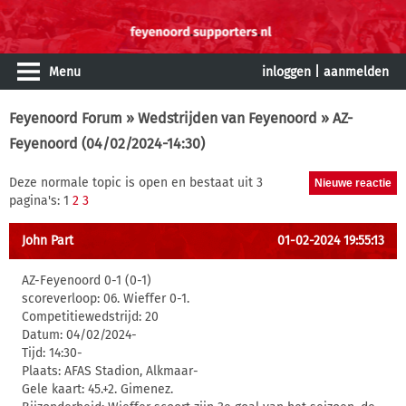
Menu
inloggen
|
aanmelden
Feyenoord Forum
»
Wedstrijden van Feyenoord
» AZ-
Feyenoord (04/02/2024-14:30)
Deze normale topic is open en bestaat uit 3
pagina's: 1
2
3
John Part
01-02-2024 19:55:13
AZ-Feyenoord 0-1 (0-1)
scoreverloop: 06. Wieffer 0-1.
Competitiewedstrijd: 20
Datum: 04/02/2024-
Tijd: 14:30-
Plaats: AFAS Stadion, Alkmaar-
Gele kaart: 45.+2. Gimenez.