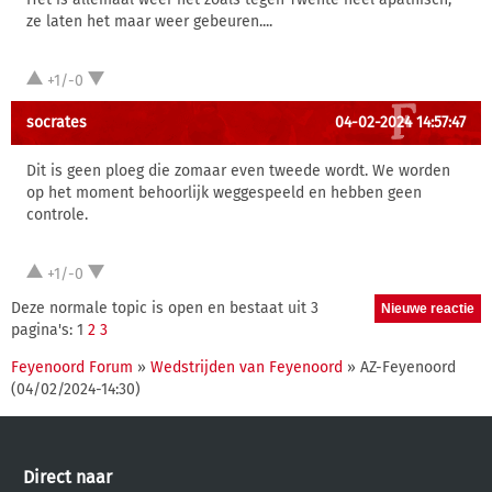
ze laten het maar weer gebeuren....
+1/-0
socrates
04-02-2024 14:57:47
Dit is geen ploeg die zomaar even tweede wordt. We worden
op het moment behoorlijk weggespeeld en hebben geen
controle.
+1/-0
Deze normale topic is open en bestaat uit 3
pagina's: 1
2
3
Feyenoord Forum
»
Wedstrijden van Feyenoord
» AZ-Feyenoord
(04/02/2024-14:30)
Direct naar