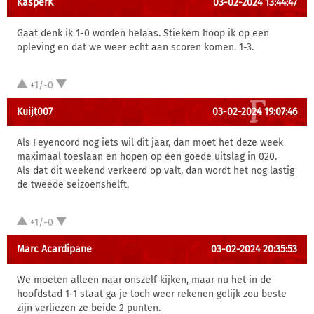
KasperK
03-02-2024 13:44:47
Gaat denk ik 1-0 worden helaas. Stiekem hoop ik op een
opleving en dat we weer echt aan scoren komen. 1-3.
+1/-0
Kuijt007
03-02-2024 19:07:46
Als Feyenoord nog iets wil dit jaar, dan moet het deze week
maximaal toeslaan en hopen op een goede uitslag in 020.
Als dat dit weekend verkeerd op valt, dan wordt het nog lastig
de tweede seizoenshelft.
+1/-0
Marc Acardipane
03-02-2024 20:35:53
We moeten alleen naar onszelf kijken, maar nu het in de
hoofdstad 1-1 staat ga je toch weer rekenen gelijk zou beste
zijn verliezen ze beide 2 punten.