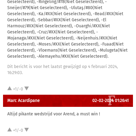
Geselecteerd), -Ringeling/#78(Niet Geselecteerd), -
Sneijer/#79(Niet Geselecteerd), -Ulutaş/#80(Niet
Geselecteerd), -Ka/#XX(Niet Geselecteerd), -Read/#XX(Niet
Geselecteerd), -Sebbar/#XX(Niet Geselecteerd), -El
Harmouz/#XX(Niet Geselecteerd), -Ouarghi/#XX(Niet
Geselecteerd), -Cruz/#XX(Niet Geselecteerd), -
Mojanaga/#XX(Niet Geselecteerd), -Neijenhuis/#XX(Niet
Geselecteerd), -Moses/#XX(Niet Geselecteerd), -Fuaad(Niet
Geselecteerd), -Vloemans(Niet Geselecteerd), -Mulugeta(Niet
Geselecteerd), -Alemayehu/#XX(Niet Geselecteerd).
Dit bericht is voor het laatst gewijzigd op 4 februari 2024,
16:29:03.
+1/-0
Marc Acardipane
02-02-2024 01:26:41
Altijd pikante wedstrijd voor Arend, a must win !
+1/-0