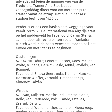
uitwedstrijd tegen de nummer vier van de
Eredivisie. Trainer Arne Slot kiest er
zondagmiddag direct voor om met Stengs te
starten vanaf de aftrap. Het duel in het AFAS
stadion begint om 14:30 uur.
Verder is er ook een basisplaats weggelegd voor
Ramiz Zerrouki. De international van Algerije start
op het middenveld bij Feyenoord. Calvin Stengs
zal hierdoor als rechtsbuiten spelen. Yankuba
Minteh werd in de basis verwacht, maar Slot kiest
ervoor om met Stengs te beginnen.
Opstellingen
AZ: Owusu-Oduro; Penetra, Bazoer, Goes, Møller
Wolfe; Mijnans, De Wit, Clasie; Addai, Pavlidis, Van
Bommel.
Feyenoord: Bijlow; Geertruida, Trauner, Hancko,
Hartman; Wieffer, Zerrouki, Timber; Stengs,
Gimenez, Paixão.
Wissels
AZ: Ryan, Kuijsten, Martins Indi, Dantas, Sadiq,
Belic, Van Brederode, Poku, Lahdo, Esteves,
Zeefuik, De Wit.
Feyenoord: Wellenreuther, Lamprou, Nieuwkoop,