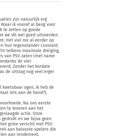
aties zijn natuurlijk erg
 Waar ik vooraf al bang voor
k te zetten op goede
at we dit wel goed uitvoerden
nt. Het viel me al eerder op
al en hun tegenstander constant
PSV telkens maximale dreiging,
ers van PSV zaten (met name
 ondanks de vier
everd. Zonder het kordate
as de uitslag nog veel erger
 kwetsbaar ogen, ik heb de
taal iets aan de hand?).
 voorhoede. Na ons eerste
en te leveren aan het
geslaagde actie. Onze
 gedrukt en we bijna geen
 het grote verschil met PSV
brek aan balvaste spelers die
elen aan rendement.