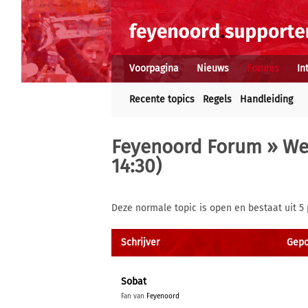
Voorpagina
Nieuws
Forums
In
Recente topics
Regels
Handleiding
Feyenoord Forum
»
We
14:30)
Deze normale topic is open en bestaat uit 5 
Schrijver
Gepo
Sobat
Fan van
Feyenoord