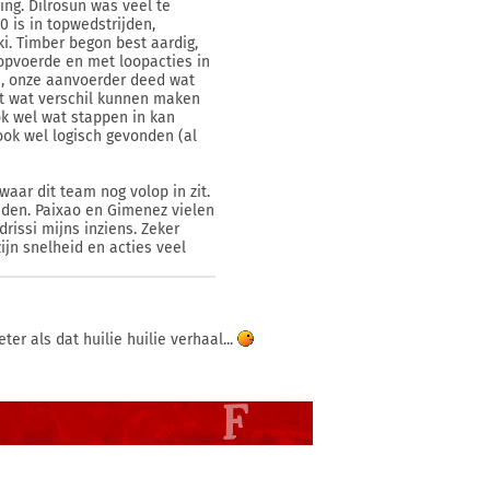
ng. Dilrosun was veel te
0 is in topwedstrijden,
ki. Timber begon best aardig,
opvoerde en met loopacties in
n, onze aanvoerder deed wat
est wat verschil kunnen maken
ok wel wat stappen in kan
ook wel logisch gevonden (al
aar dit team nog volop in zit.
onden. Paixao en Gimenez vielen
drissi mijns inziens. Zeker
ijn snelheid en acties veel
eter als dat huilie huilie verhaal...