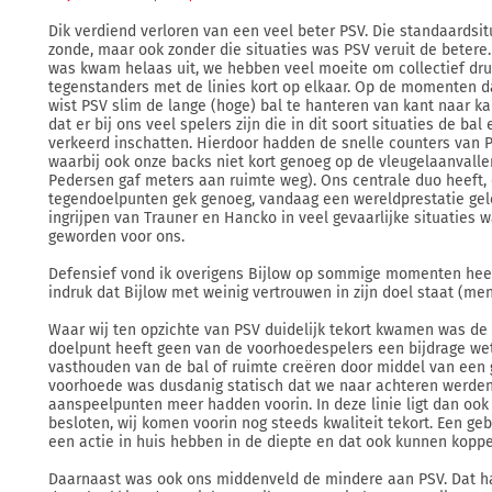
Dik verdiend verloren van een veel beter PSV. Die standaardsitu
zonde, maar ook zonder die situaties was PSV veruit de betere.
was kwam helaas uit, we hebben veel moeite om collectief dru
tegenstanders met de linies kort op elkaar. Op de momenten d
wist PSV slim de lange (hoge) bal te hanteren van kant naar ka
dat er bij ons veel spelers zijn die in dit soort situaties de b
verkeerd inschatten. Hierdoor hadden de snelle counters van 
waarbij ook onze backs niet kort genoeg op de vleugelaanvall
Pedersen gaf meters aan ruimte weg). Ons centrale duo heeft,
tegendoelpunten gek genoeg, vandaag een wereldprestatie gel
ingrijpen van Trauner en Hancko in veel gevaarlijke situaties w
geworden voor ons.
Defensief vond ik overigens Bijlow op sommige momenten heel
indruk dat Bijlow met weinig vertrouwen in zijn doel staat (men
Waar wij ten opzichte van PSV duidelijk tekort kwamen was de
doelpunt heeft geen van de voorhoedespelers een bijdrage wet
vasthouden van de bal of ruimte creëren door middel van een 
voorhoede was dusdanig statisch dat we naar achteren werden
aanspeelpunten meer hadden voorin. In deze linie ligt dan ook
besloten, wij komen voorin nog steeds kwaliteit tekort. Een ge
een actie in huis hebben in de diepte en dat ook kunnen kopp
Daarnaast was ook ons middenveld de mindere aan PSV. Dat h