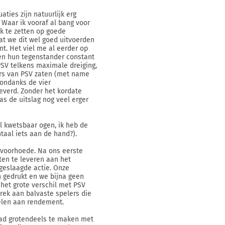
aties zijn natuurlijk erg
 Waar ik vooraf al bang voor
k te zetten op goede
at we dit wel goed uitvoerden
nt. Het viel me al eerder op
al en hun tegenstander constant
PSV telkens maximale dreiging,
ers van PSV zaten (met name
 ondanks de vier
everd. Zonder het kordate
as de uitslag nog veel erger
 kwetsbaar ogen, ik heb de
taal iets aan de hand?).
 voorhoede. Na ons eerste
en te leveren aan het
geslaagde actie. Onze
 gedrukt en we bijna geen
 het grote verschil met PSV
brek aan balvaste spelers die
elen aan rendement.
ad grotendeels te maken met