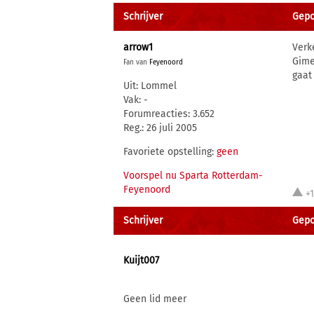
Schrijver
Gepo
arrow1
Verk
Gime
Fan van
Feyenoord
gaat 
Uit: Lommel
Vak: -
Forumreacties: 3.652
Reg.: 26 juli 2005
Favoriete opstelling:
geen
Voorspel nu Sparta Rotterdam-
Feyenoord
+
Schrijver
Gepo
Kuijt007
Geen lid meer