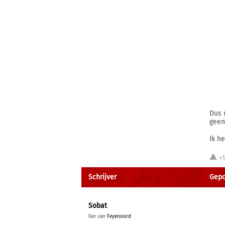
Dus 
geen
Ik h
+
Schrijver
Gepo
Sobat
Fan van
Feyenoord