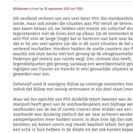
Willykment
schreef op
18 september 2022 om 17:05
:
Dik verdiend verloren van een veel beter PSV. Die standaardsitu
zonde, maar ook zonder die situaties was PSV veruit de betere.
was kwam helaas uit, we hebben veel moeite om collectief dru
tegenstanders met de linies kort op elkaar. Op de momenten d
wist PSV slim de lange (hoge) bal te hanteren van kant naar ka
dat er bij ons veel spelers zijn die in dit soort situaties de b
verkeerd inschatten. Hierdoor hadden de snelle counters van 
waarbij ook onze backs niet kort genoeg op de vleugelaanvall
Pedersen gaf meters aan ruimte weg). Ons centrale duo heeft,
tegendoelpunten gek genoeg, vandaag een wereldprestatie gel
ingrijpen van Trauner en Hancko in veel gevaarlijke situaties w
geworden voor ons.
Defensief vond ik overigens Bijlow op sommige momenten heel
indruk dat Bijlow met weinig vertrouwen in zijn doel staat (men
Waar wij ten opzichte van PSV duidelijk tekort kwamen was de
doelpunt heeft geen van de voorhoedespelers een bijdrage wet
vasthouden van de bal of ruimte creëren door middel van een 
voorhoede was dusdanig statisch dat we naar achteren werden
aanspeelpunten meer hadden voorin. In deze linie ligt dan ook
besloten, wij komen voorin nog steeds kwaliteit tekort. Een ge
een actie in huis hebben in de diepte en dat ook kunnen kopp