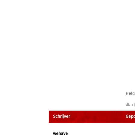
Held
+
Schrijver
Gepo
wehave