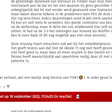
de gebrekkige dynamiek van Dilrosun en Timber naar mijn meni
nonchalant aan de bal en liet zien waarom hij geen geschikte 1
onbegrijpelijk dat hij niet eerder werd gewisseld voor Szymans
maar kwam daarna telkens in de problemen toen PSV de druk 
zijn rug verscheen. Kokcu daarentegen vond ik wel sterk spele
hij kon en valt niets te verwijten. Een goede controleur zou b
na de winterstop, maar ik denk dat ons middenveld hier zelf o
zetten. Ik had na de 3-3 het inbrengen van iemand als Wieffer 
ben ik even kwijt of dit nog mogelijk was met onze wissels).
Deze misstap hoort misschien ook wel bij het ontwikkelproces w
Het geeft tevens aan dat Slot de ideale 11 nog niet heeft gev
niet heel goed in, maar daar zit meer muziek in dan Danilo en I
Paixao heeft waarschijnlijk wat speelritme nodig, daar zit met z
potentie in.
er verhaal, wel een beetje lang (kennis van FON1
). In ieder geval b
1/-0
st op 18 september 2022, 17:24:25
(in reactie)
open/sluit de onderstaande quote: