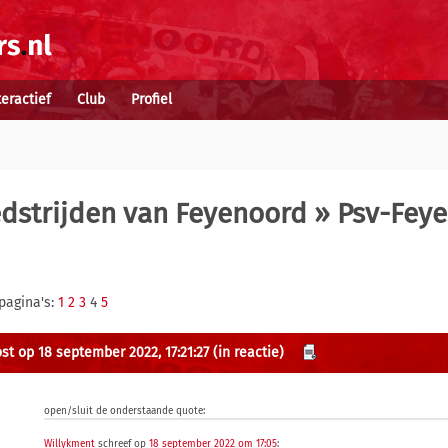
teractief
Club
Profiel
dstrijden van Feyenoord
» Psv-Feye
pagina's:
1
2
3
4
5
st op 18 september 2022, 17:21:27
(in reactie)
open/sluit de onderstaande quote:
Willykment
schreef op
18 september 2022 om 17:05
: