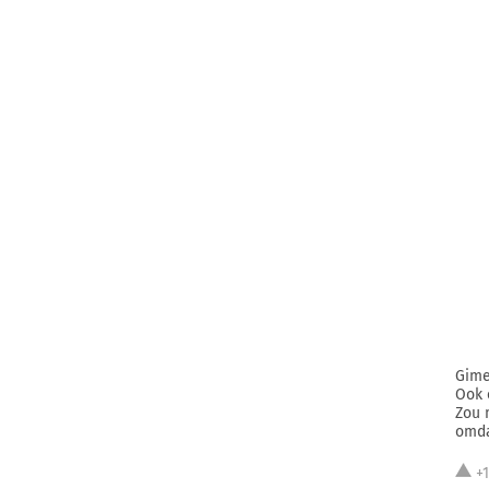
Gime
Ook 
Zou 
omda
+