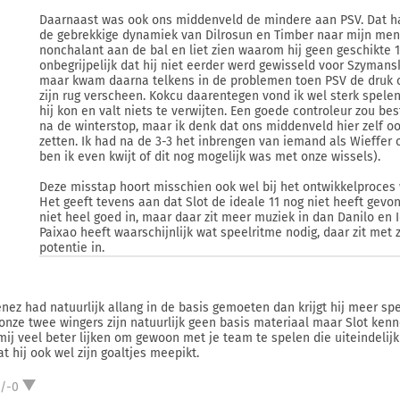
Daarnaast was ook ons middenveld de mindere aan PSV. Dat h
de gebrekkige dynamiek van Dilrosun en Timber naar mijn meni
nonchalant aan de bal en liet zien waarom hij geen geschikte 1
onbegrijpelijk dat hij niet eerder werd gewisseld voor Szymans
maar kwam daarna telkens in de problemen toen PSV de druk 
zijn rug verscheen. Kokcu daarentegen vond ik wel sterk spele
hij kon en valt niets te verwijten. Een goede controleur zou b
na de winterstop, maar ik denk dat ons middenveld hier zelf o
zetten. Ik had na de 3-3 het inbrengen van iemand als Wieffer 
ben ik even kwijt of dit nog mogelijk was met onze wissels).
Deze misstap hoort misschien ook wel bij het ontwikkelproces w
Het geeft tevens aan dat Slot de ideale 11 nog niet heeft gev
niet heel goed in, maar daar zit meer muziek in dan Danilo en I
Paixao heeft waarschijnlijk wat speelritme nodig, daar zit met z
potentie in.
nez had natuurlijk allang in de basis gemoeten dan krijgt hij meer spe
onze twee wingers zijn natuurlijk geen basis materiaal maar Slot kenne
mij veel beter lijken om gewoon met je team te spelen die uiteindelij
t hij ook wel zijn goaltjes meepikt.
1/-0