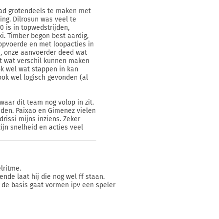
ad grotendeels te maken met
ng. Dilrosun was veel te
0 is in topwedstrijden,
ki. Timber begon best aardig,
opvoerde en met loopacties in
n, onze aanvoerder deed wat
est wat verschil kunnen maken
ok wel wat stappen in kan
ook wel logisch gevonden (al
aar dit team nog volop in zit.
onden. Paixao en Gimenez vielen
drissi mijns inziens. Zeker
ijn snelheid en acties veel
lritme.
nde laat hij die nog wel ff staan.
k de basis gaat vormen ipv een speler