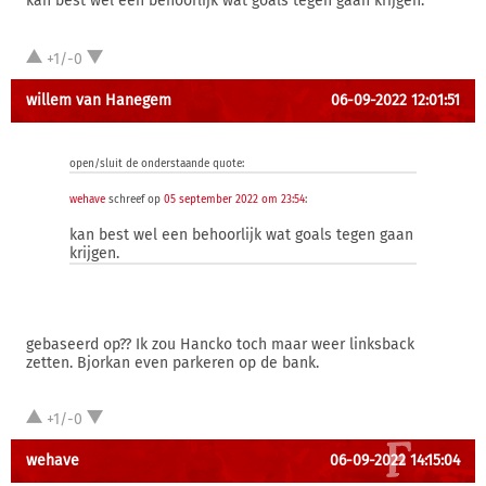
kan best wel een behoorlijk wat goals tegen gaan krijgen.
+1/-0
willem van Hanegem
06-09-2022 12:01:51
open/sluit de onderstaande quote:
wehave
schreef op
05 september 2022 om 23:54
:
kan best wel een behoorlijk wat goals tegen gaan
krijgen.
gebaseerd op?? Ik zou Hancko toch maar weer linksback
zetten. Bjorkan even parkeren op de bank.
+1/-0
wehave
06-09-2022 14:15:04