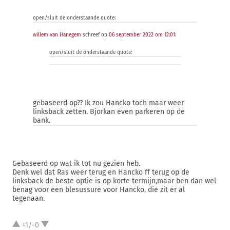
open/sluit de onderstaande quote:
willem van Hanegem
schreef op
06 september 2022 om 12:01
:
open/sluit de onderstaande quote:
gebaseerd op?? Ik zou Hancko toch maar weer
linksback zetten. Bjorkan even parkeren op de
bank.
Gebaseerd op wat ik tot nu gezien heb.
Denk wel dat Ras weer terug en Hancko ff terug op de
linksback de beste optie is op korte termijn,maar ben dan wel
benag voor een blesussure voor Hancko, die zit er al
tegenaan.
+1/-0