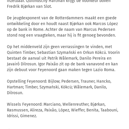
inzetbaar. Quilindschy Hartman krijgt de voorkeur boven
Fredrik Bjørkan van Slot.
De jeugdexponent van de Rotterdammers maakt een goede
ontwikkeling door en houdt naast Bjørkan ook Marcos López
op de bank in Rome. Achter de naam van Marcus Pedersen
stond nog een vraagteken, maar hij is fit genoeg bevonden.
Op het middenveld zijn geen verrassingen te vinden, met
Quinten Timber, Sebastian Szymański en Orkun Kökcü. Voorin
bestaat de aanval uit Patrik Wålemark, Danilo Pereira en
Javairô Dilrosun. Igor Paixão zit op de bank vanavond en kan
zijn debuut voor Feyenoord gaan maken tegen Lazio Roma.
Opstelling Feyenoord: Bijlow; Pedersen, Trauner, Hancko,
Hartman; Timber, Szymański, Kökcü; Wålemark, Danilo,
Dilrosun.
Wissels Feyenoord: Marciano, Wellenreuther, Bjørkan,
Rasmussen, Alireza, Paixão, López, Wieffer, Benita, Taabouni,
Idrissi, Gimenez.