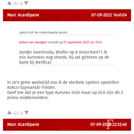
+1/-0
Marc Acardipane
07-09-2022 14:41:04
open/sluit de onderstaande quote:
willem van Hanegem
schreef op
07 september 2022 om 13:31
:
zonder Geertruida, Wiefer op 6 misschien? ( ik
mis Aursness nog steeds, hij zat gisteren op de
bank bij Benfica)
In zo'n grote wedstrijd zou ik de sterkste spelers opstellen
Kokcu-Szymański-Timber.
Geef toe dat je een type Aursnes mist maar op zich zijn dit 3
prima middenvelders.
+2/-0
Marc Acardipane
07-09-2022 22:32:40