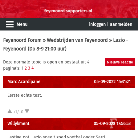
Menu
inloggen
|
aanmelden
Feyenoord Forum
»
Wedstrijden van Feyenoord
» Lazio -
Feyenoord (Do 8-9 21:00 uur)
Deze normale topic is open en bestaat uit 4
pagina's: 1
2
3
4
Marc Acardipane
05-09-2022 15:31:21
Eerste echte test.
+1/-0
Willykment
05-09-2022 17:56:53
Lastige pot, Lazio speelt goed voetbal onder Sarri.