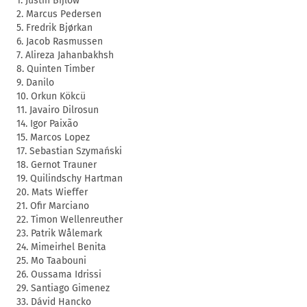
1. Justin Bijlow
2. Marcus Pedersen
5. Fredrik Bjørkan
6. Jacob Rasmussen
7. Alireza Jahanbakhsh
8. Quinten Timber
9. Danilo
10. Orkun Kökcü
11. Javairo Dilrosun
14. Igor Paixão
15. Marcos Lopez
17. Sebastian Szymański
18. Gernot Trauner
19. Quilindschy Hartman
20. Mats Wieffer
21. Ofir Marciano
22. Timon Wellenreuther
23. Patrik Wålemark
24. Mimeirhel Benita
25. Mo Taabouni
26. Oussama Idrissi
29. Santiago Gimenez
33. Dávid Hancko