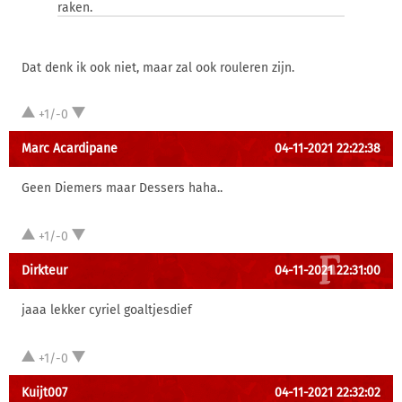
raken.
Dat denk ik ook niet, maar zal ook rouleren zijn.
+1/-0
Marc Acardipane
04-11-2021 22:22:38
Geen Diemers maar Dessers haha..
+1/-0
Dirkteur
04-11-2021 22:31:00
jaaa lekker cyriel goaltjesdief
+1/-0
Kuijt007
04-11-2021 22:32:02