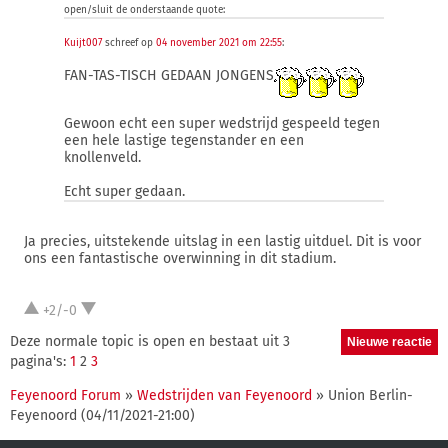
open/sluit de onderstaande quote:
Kuijt007
schreef op
04 november 2021 om 22:55
:
FAN-TAS-TISCH GEDAAN JONGENS
Gewoon echt een super wedstrijd gespeeld tegen
een hele lastige tegenstander en een
knollenveld.
Echt super gedaan.
Ja precies, uitstekende uitslag in een lastig uitduel. Dit is voor
ons een fantastische overwinning in dit stadium.
+2/-0
Deze normale topic is open en bestaat uit 3
pagina's:
1
2
3
Feyenoord Forum
»
Wedstrijden van Feyenoord
» Union Berlin-
Feyenoord (04/11/2021-21:00)