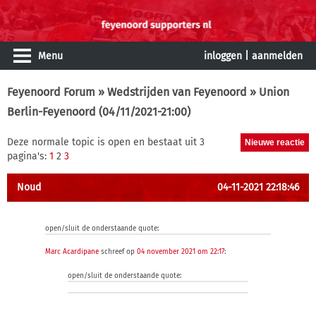
Menu
inloggen
|
aanmelden
Feyenoord Forum
»
Wedstrijden van Feyenoord
» Union
Berlin-Feyenoord (04/11/2021-21:00)
Deze normale topic is open en bestaat uit 3
pagina's:
1
2
3
Noud
04-11-2021 22:18:46
open/sluit de onderstaande quote:
Marc Acardipane
schreef op
04 november 2021 om 22:17
:
open/sluit de onderstaande quote: