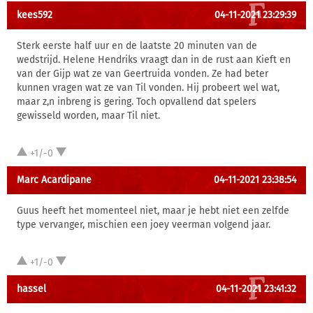
kees592
04-11-2021 23:29:39
Sterk eerste half uur en de laatste 20 minuten van de
wedstrijd. Helene Hendriks vraagt dan in de rust aan Kieft en
van der Gijp wat ze van Geertruida vonden. Ze had beter
kunnen vragen wat ze van Til vonden. Hij probeert wel wat,
maar z,n inbreng is gering. Toch opvallend dat spelers
gewisseld worden, maar Til niet.
+1/-0
Marc Acardipane
04-11-2021 23:38:54
Guus heeft het momenteel niet, maar je hebt niet een zelfde
type vervanger, mischien een joey veerman volgend jaar.
+1/-0
hassel
04-11-2021 23:41:32