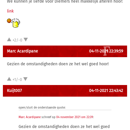
We kunnen je liefde voor Diemers heel makkelijk afleren hoor:
link
+2/-0
Marc Acardipane
04-11-2021 22:39:59
Gezien de omstandigheden doen ze het wel goed hoor!
+1/-0
Kuijt007
04-11-2021 22:43:42
open/sluit de onderstaande quote:
Marc Acardipane
schreef op
04 november 2021 om 22:39
:
Gezien de omstandigheden doen ze het wel goed