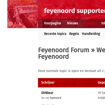
Voorpagina
Nieuws
Forums
In
Recente topics
Regels
Handleiding
Feyenoord Forum
»
We
Feyenoord
Deze normale topic is open en bestaat uit 2 
Schrijver
Gepo
Dirkteur
19 S
supp
Fan van
Feyenoord