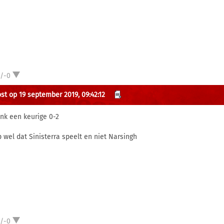
1/-0
st op 19 september 2019, 09:42:12
enk een keurige 0-2
 wel dat Sinisterra speelt en niet Narsingh
1/-0