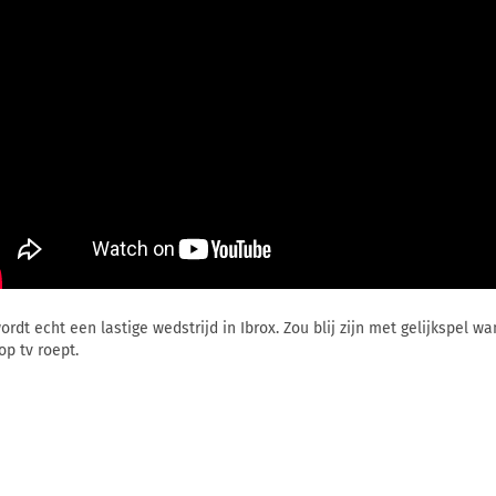
ordt echt een lastige wedstrijd in Ibrox. Zou blij zijn met gelijkspel wa
op tv roept.