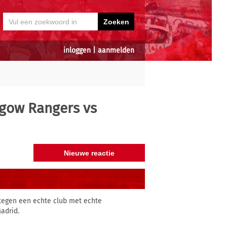
inloggen
|
aanmelden
sgow Rangers vs
 tegen een echte club met echte
adrid.