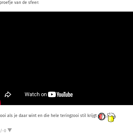
proefje van de sfeer:
oi als je daar wint en die hele teringzooi stil krijgt
1/-0