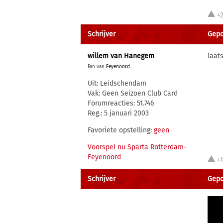
+
Schrijver
Gepo
willem van Hanegem
laat
Fan van
Feyenoord
Uit: Leidschendam
Vak: Geen Seizoen Club Card
Forumreacties: 51.746
Reg.: 5 januari 2003
Favoriete opstelling:
geen
Voorspel nu Sparta Rotterdam-
Feyenoord
+
Schrijver
Gepo