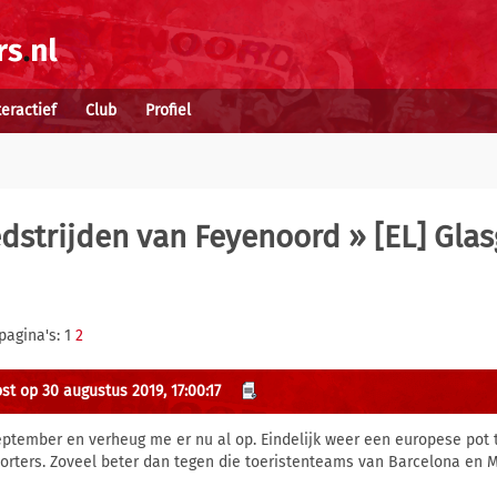
teractief
Club
Profiel
dstrijden van Feyenoord
» [EL] Gla
pagina's: 1
2
st op 30 augustus 2019, 17:00:17
eptember en verheug me er nu al op. Eindelijk weer een europese pot
orters. Zoveel beter dan tegen die toeristenteams van Barcelona en M