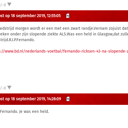
1/-0
st op 18 september 2019, 12:55:05
edstrijd morgen wordt er een met een zwart randje.Vernam zojuist dat 
eken onder zijn slopende ziekte ALS.Was een held in Glasgow,dat zul
rijd.R.I.P.Fernando.
s://www.bd.nl/nederlands-voetbal/fernando-ricksen-43-na-slopende-
1/-0
st op 18 september 2019, 14:28:09
. Fernando. Je was een held.