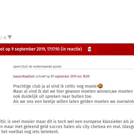
1/-0
st op 9 september 2019, 17:17:10
(in reactie)
open/sluit de onderstaande quote:
GavoorKwaliteit
schreef op
07 september 2019 om 18:59
:
Prachtige club ja al vind ik celtic nog mooier
Maar al vind ik dat we hier gewoon moeten winnen,we moeten 
ook duidelijk uit spreken naar buiten toe.
Als we ons een beetje willen laten gelden moeten we overwinte
ltic is veel mooier maar dit is toch wel een europese klassieker als je 
en maar met geleend geld succes halen als city chelsea en real. Glasg
 het voetbal nog iets betekent.