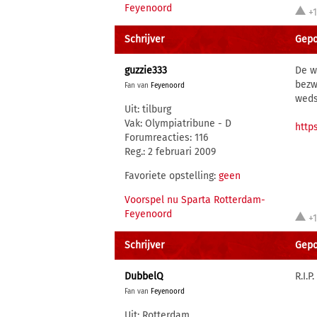
Feyenoord
+
Schrijver
Gepo
guzzie333
De w
bezw
Fan van
Feyenoord
wedst
Uit: tilburg
Vak: Olympiatribune - D
http
Forumreacties: 116
Reg.: 2 februari 2009
Favoriete opstelling:
geen
Voorspel nu Sparta Rotterdam-
Feyenoord
+
Schrijver
Gepo
DubbelQ
R.I.P
Fan van
Feyenoord
Uit: Rotterdam