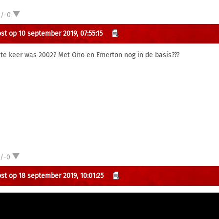
2/-0
st op 10 september 2019, 07:55:15
ste keer was 2002? Met Ono en Emerton nog in de basis???
1/-0
st op 18 september 2019, 10:01:25