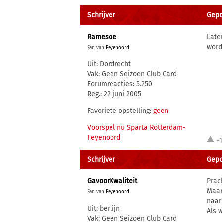
Schrijver
Gepo
Ramesoe
Late
word
Fan van
Feyenoord
Uit: Dordrecht
Vak: Geen Seizoen Club Card
Forumreacties: 5.250
Reg.: 22 juni 2005
Favoriete opstelling:
geen
Voorspel nu Sparta Rotterdam-
Feyenoord
+
Schrijver
Gepo
GavoorKwaliteit
Prach
Maar
Fan van
Feyenoord
naar
Uit: berlijn
Als 
Vak: Geen Seizoen Club Card