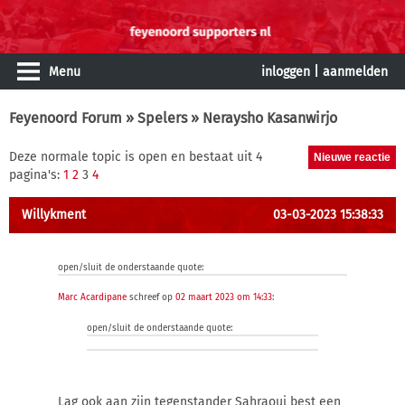
Menu
inloggen
|
aanmelden
Feyenoord Forum
»
Spelers
» Neraysho Kasanwirjo
Deze normale topic is open en bestaat uit 4
pagina's:
1
2
3
4
Willykment
03-03-2023 15:38:33
open/sluit de onderstaande quote:
Marc Acardipane
schreef op
02 maart 2023 om 14:33
:
open/sluit de onderstaande quote:
Lag ook aan zijn tegenstander Sahraoui best een