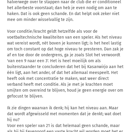
halverwege over te stappen naar de club die er conditioneel
het allerbeste voorstaat; dan heb je even nodig om aan te
haken. Dat is ook geen schande. En dat helpt ook zeker niet
mee om minder wisselvallig te zijn.
Voor conditie/kracht geldt hetzelfde als voor de
voetbaltechnische kwaliteiten van een speler. Als het niveau
wat vereist wordt, nét boven je kunnen ligt; is het heel lastig
om toch constant op dat hoge niveau te presteren. Dan zak je
af en toe door de ondergrens, ga je zoals Slot het verwoordt
'van een 9 naar een 3'. Het is heel moeilijk om als
buitenstaander te concluderen dat het bij Kasanwirjo aan het
één ligt, aan het ander, of dat het allemaal meespeelt. Het
heeft ook met concentratie te maken, wat weer direct
verband heeft met conditie. Als je met je krachten moet
smijten om overeind te blijven, houd je geen energie over om
gefocust te blijven.
Ik zie dingen waarvan ik denk; hij kan het niveau aan. Maar
dat wordt afgewisseld met momenten dat je denkt; wat doet
hij nu?
Voor een speler van 21 is dat helemaal geen schande, maar
als hij bij Feyenoord een vaste kracht wil worden moet het er