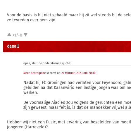
Voor de basis is hij niet gehaald maar hij zit wel steeds bij de sele
ze tevreden over hem zijn.
+1/-0
danall
open/sluit de onderstaande quote:
Marc Acardipane
schreef op
27 februari 2023 om 20:30
:
Nadat hij FC Groningen had verlaten voor Feyenoord, gal
geluiden na dat Kasanwirjo een lastige jongen was om m
werken.
De voormalige Ajacied zou volgens de geruchten een moei
zijn geweest, maar feit is, is dat de mandekker vrijwel al
Hebben wij niet een Pusic, met ervaring van begeleiden van moei
jongeren (Harreveld)?