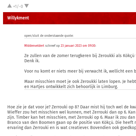
+1/-0
Willykment
open/sluit de onderstaande quote:
MIddenveldert
schreef op
23 januari 2023 om 09:30
:
Ze zullen van de zomer terugkeren bij Zeroukki als Kökçü 
Denk ik.
Voor nu komt er niets meer bij verwacht ik, wellicht een 
Maar misschien moet je ook Zeroukki laten lopen. Je hebt
en Hartjes ontwikkelt zich behoorlijk in Limburg.
Hoe zie je dat voor je? Zerrouki op 8? Daar mist hij toch wel de kwa
Wieffer zou het misschien wel kunnen, met Zerrouki dan op 6. Kan
zijn. Timber kan het misschien, met Zerrouki op 6. Maar ik zou da
Branco van den Boomen gaan op de positie van Kökçü. Die heeft 
ervaring dan Zerrouki en is wat creatiever. Bovendien ook goedkop