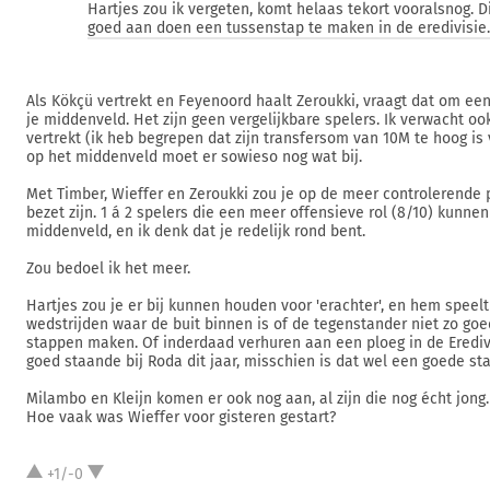
Hartjes zou ik vergeten, komt helaas tekort vooralsnog. D
goed aan doen een tussenstap te maken in de eredivisie.
Als Kökçü vertrekt en Feyenoord haalt Zeroukki, vraagt dat om een
je middenveld. Het zijn geen vergelijkbare spelers. Ik verwacht o
vertrekt (ik heb begrepen dat zijn transfersom van 10M te hoog is
op het middenveld moet er sowieso nog wat bij.
Met Timber, Wieffer en Zeroukki zou je op de meer controlerende p
bezet zijn. 1 á 2 spelers die een meer offensieve rol (8/10) kunnen
middenveld, en ik denk dat je redelijk rond bent.
Zou bedoel ik het meer.
Hartjes zou je er bij kunnen houden voor 'erachter', en hem speelt
wedstrijden waar de buit binnen is of de tegenstander niet zo goe
stappen maken. Of inderdaad verhuren aan een ploeg in de Eredivi
goed staande bij Roda dit jaar, misschien is dat wel een goede sta
Milambo en Kleijn komen er ook nog aan, al zijn die nog écht jong
Hoe vaak was Wieffer voor gisteren gestart?
+1/-0