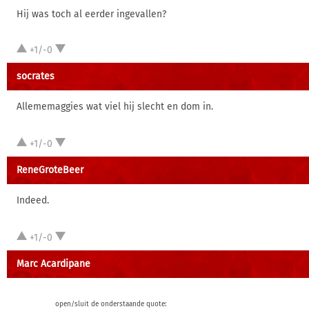
Hij was toch al eerder ingevallen?
+1/-0
socrates
Allememaggies wat viel hij slecht en dom in.
+1/-0
ReneGroteBeer
Indeed.
+1/-0
Marc Acardipane
open/sluit de onderstaande quote: