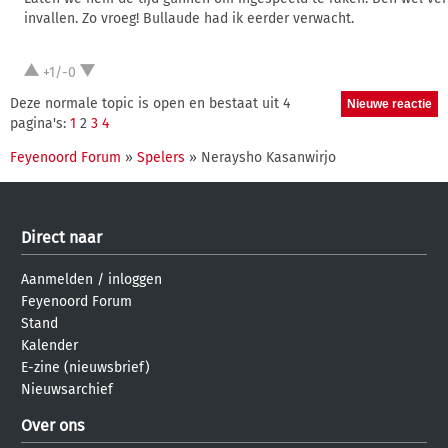
invallen. Zo vroeg! Bullaude had ik eerder verwacht.
+1/-0
Deze normale topic is open en bestaat uit 4
pagina's:
1
2
3
4
Feyenoord Forum
»
Spelers
» Neraysho Kasanwirjo
Direct naar
Aanmelden
/
inloggen
Feyenoord Forum
Stand
Kalender
E-zine (nieuwsbrief)
Nieuwsarchief
Over ons