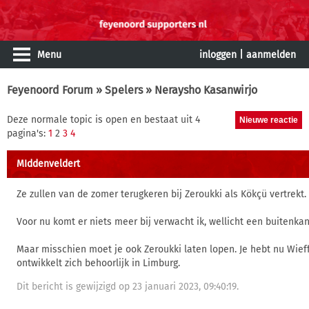
Menu
inloggen
|
aanmelden
Feyenoord Forum
»
Spelers
» Neraysho Kasanwirjo
Deze normale topic is open en bestaat uit 4
pagina's:
1
2
3
4
MIddenveldert
Ze zullen van de zomer terugkeren bij Zeroukki als Kökçü vertrekt. 
Voor nu komt er niets meer bij verwacht ik, wellicht een buitenkan
Maar misschien moet je ook Zeroukki laten lopen. Je hebt nu Wieff
ontwikkelt zich behoorlijk in Limburg.
Dit bericht is gewijzigd op 23 januari 2023, 09:40:19.