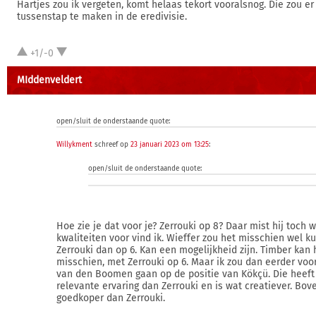
Hartjes zou ik vergeten, komt helaas tekort vooralsnog. Die zou 
tussenstap te maken in de eredivisie.
+1/-0
MIddenveldert
open/sluit de onderstaande quote:
Willykment
schreef op
23 januari 2023 om 13:25
:
open/sluit de onderstaande quote:
Hoe zie je dat voor je? Zerrouki op 8? Daar mist hij toch 
kwaliteiten voor vind ik. Wieffer zou het misschien wel k
Zerrouki dan op 6. Kan een mogelijkheid zijn. Timber kan 
misschien, met Zerrouki op 6. Maar ik zou dan eerder vo
van den Boomen gaan op de positie van Kökçü. Die heef
relevante ervaring dan Zerrouki en is wat creatiever. Bo
goedkoper dan Zerrouki.