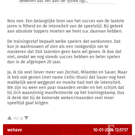
beweren dat het aan de fysiek ligt…
Nou nee. Een belangrijke bron van het succes van de laatste
jaren is fitheid en de intensiteit van de speelstijl. Bij gebrek
aan absolute toppers moeten we heet o.a. daarvan hebben.
De trainingsstaf bepaalt welke spelers dat aankunnen. Dat
kun je wantrouwen of zien als een rookgordijn om te
maskeren dat Slot talenten geen kans wil geven. Ik doe dat
niet, omdat we nog steeds succes hebben en beter spelen
dan in de afgelopen 20 jaar.
Ja, ik zie veel liever meer van Zechiel, Milambo en Sauer. Maar
ik heb ook gezien (met name Celtic-thuis) dat Sauer nog heel
makkelijk werd weggezet en moeite had met de intensiteit.
We zijn nu weer een paar maanden verder en het schijnt dat
hij zich waanzinnig manifesteerde op het trainingskamp. Dus
ik denk dat hij de komende weken/maanden veel meer
speeltijd gaat krijgen.
+1/-0
wehave
10-01-2024 12:57:17