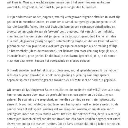
wel klaar is. Maar qua kracht en spiermassa duurt het zeker nog een aantal jaar
voordat hij volgroeit is. Dat duurt bij jongens langer dan bij meisjes.
Er zijn onderzoeken onder jongeren, waarbij vertegenwoordigende elftallen in kaart zijn
gebracht in meerdere landen, en voor een x-aantal jaar gevolgd zijn. Jongeren tot 23
jaar die dagelijks fysiek, intensief bezig zijn, kennen een vertraagde ontwikkeling en
groeicurve ten opzichte van de 'gewone' controlegroep. Het verschilt per individu,
maar frappant is om te zien dat jongeren in de topsport gemiddeld kleiner zijn dan
hun leeftijdsgenoten (tenzij de sport 'selecteert' op lengte, en dat als kwaliteit wordt
gezien) en dat hun groeispurts vaak heftiger zijn en aanvangen als de training stilligt
(in het voetbal; tijdens de zomerstop). Het lichaam kan maar één ding tegelijk; als je
intensief traint, groei je niet. En dat haal je dus daarna (gedeeltelijk) in, in de soms
maar een paar weken tussen het voorgaande en nieuwe seizoen.
Dit heeft gevolgen met betrekking tot blessures, vooral spierblessures. En ze hebben
zelfs een blijvend karakter, dus ook ná volgroeiing blijven bij sommige spelers
bepaalde spieren ('hamstrings') een zwakke plek als ze te snel, te hard zijn gegroeid.
Wij kennen de fysiologie van Sauer niet, Slot en de medische staf wél. Zij zien alle data,
kunnen onderzoek doen naar de groeischijven van een speler en de belasting van
spieren. De spanning die erop staat, en hoe die spanning na een training/wedstrijd
afneemt. Ik zou het liefste zien dat Sauer een basisplaats heeft en iedere wedstrijd de
pannen van het dak speelt. Zodanig dat we kampioen worden, en hij als een soort
Bellingham meer dan 200M waard wordt. Dat ziet Slot ook wel zitten, denk ik. Maar zijn
data wijzen misschien wel aan dat we straks met een soort Robben opgescheept zitten,
als we hem nu op die manier inzetten. Dat de kans bestaat dat hij bij iedere scheet z'n