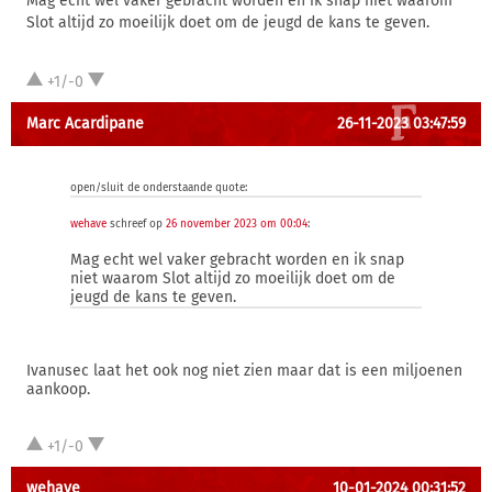
Mag echt wel vaker gebracht worden en ik snap niet waarom
Slot altijd zo moeilijk doet om de jeugd de kans te geven.
+1/-0
Marc Acardipane
26-11-2023 03:47:59
open/sluit de onderstaande quote:
wehave
schreef op
26 november 2023 om 00:04
:
Mag echt wel vaker gebracht worden en ik snap
niet waarom Slot altijd zo moeilijk doet om de
jeugd de kans te geven.
Ivanusec laat het ook nog niet zien maar dat is een miljoenen
aankoop.
+1/-0
wehave
10-01-2024 00:31:52