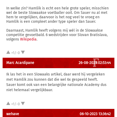
In welke zin? Hamšík is echt een hele grote speler, misschien
wel de beste Slowaakse voetballer ooit. Om Sauer nu al met
hem te vergelijken, daarvoor is het nog veel te vroeg en
Hamšík is een compleet ander type speler dan Sauer.
Daarnaast, Hamšík heeft volgens mij wél in de Slowaakse
competitie gevoetbald. 6 wedstrijden voor Slovan Bratislava,
volgens
Wikipedia
.
+1/-0
Marc Acardipane
26-08-2023 02:53:44
Ik las het in een Slowaaks artikel, daar werd hij vergeleken
met Hamšík zou kunnen dat die wel 6x gespeeld heeft.
Sauer komt ook van een belangrijke nationale Academy dus
niet helemaal vergelijkbaar.
+1/-0
wehave
06-10-2023 13:36:42