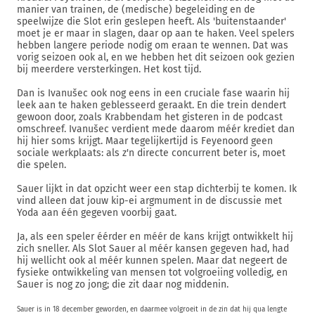
manier van trainen, de (medische) begeleiding en de
speelwijze die Slot erin geslepen heeft. Als 'buitenstaander'
moet je er maar in slagen, daar op aan te haken. Veel spelers
hebben langere periode nodig om eraan te wennen. Dat was
vorig seizoen ook al, en we hebben het dit seizoen ook gezien
bij meerdere versterkingen. Het kost tijd.
Dan is Ivanušec ook nog eens in een cruciale fase waarin hij
leek aan te haken geblesseerd geraakt. En die trein dendert
gewoon door, zoals Krabbendam het gisteren in de podcast
omschreef. Ivanušec verdient mede daarom méér krediet dan
hij hier soms krijgt. Maar tegelijkertijd is Feyenoord geen
sociale werkplaats: als z'n directe concurrent beter is, moet
die spelen.
Sauer lijkt in dat opzicht weer een stap dichterbij te komen. Ik
vind alleen dat jouw kip-ei argmument in de discussie met
Yoda aan één gegeven voorbij gaat.
Ja, als een speler éérder en méér de kans krijgt ontwikkelt hij
zich sneller. Als Slot Sauer al méér kansen gegeven had, had
hij wellicht ook al méér kunnen spelen. Maar dat negeert de
fysieke ontwikkeling van mensen tot volgroeiing volledig, en
Sauer is nog zo jong; die zit daar nog middenin.
Sauer is in 18 december geworden, en daarmee volgroeit in de zin dat hij qua lengte