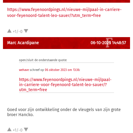
https://www.feyenoordpings.nl/nieuwe-mijlpaal-in-carriere-
voor-feyenoord-talent-leo-sauer/?utm_term=free
+1/-0
Marc Acardipane
06-10-2023 14:48:57
open/sluit de onderstaande quote:
wehave
schreef op
06 oktober 2023 om 13:36
:
https://www.feyenoordpings.nl/nieuwe-mijlpaal-
in-carriere-voor-feyenoord-talent-leo-sauer/?
utm_term=free
Goed voor zijn ontwikkeling onder de vleugels van zijn grote
broer Hancko.
+1/-0