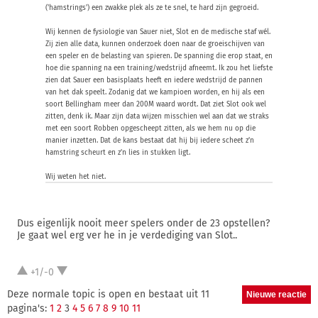
('hamstrings') een zwakke plek als ze te snel, te hard zijn gegroeid.
Wij kennen de fysiologie van Sauer niet, Slot en de medische staf wél.
Zij zien alle data, kunnen onderzoek doen naar de groeischijven van
een speler en de belasting van spieren. De spanning die erop staat, en
hoe die spanning na een training/wedstrijd afneemt. Ik zou het liefste
zien dat Sauer een basisplaats heeft en iedere wedstrijd de pannen
van het dak speelt. Zodanig dat we kampioen worden, en hij als een
soort Bellingham meer dan 200M waard wordt. Dat ziet Slot ook wel
zitten, denk ik. Maar zijn data wijzen misschien wel aan dat we straks
met een soort Robben opgescheept zitten, als we hem nu op die
manier inzetten. Dat de kans bestaat dat hij bij iedere scheet z'n
hamstring scheurt en z'n lies in stukken ligt.
Wij weten het niet.
Dus eigenlijk nooit meer spelers onder de 23 opstellen?
Je gaat wel erg ver he in je verdediging van Slot..
+1/-0
Deze normale topic is open en bestaat uit 11
pagina's:
1
2
3
4
5
6
7
8
9
10
11