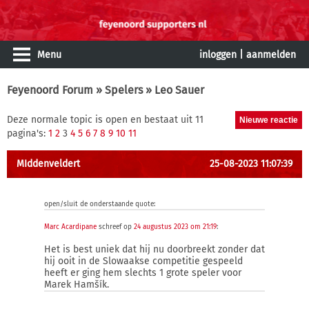
Menu
inloggen
|
aanmelden
Feyenoord Forum
»
Spelers
» Leo Sauer
Deze normale topic is open en bestaat uit 11
pagina's:
1
2
3
4
5
6
7
8
9
10
11
MIddenveldert
25-08-2023 11:07:39
open/sluit de onderstaande quote:
Marc Acardipane
schreef op
24 augustus 2023 om 21:19
:
Het is best uniek dat hij nu doorbreekt zonder dat
hij ooit in de Slowaakse competitie gespeeld
heeft er ging hem slechts 1 grote speler voor
Marek Hamšík.