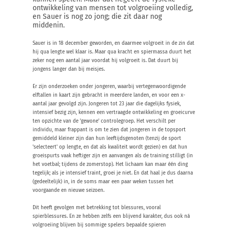
ontwikkeling van mensen tot volgroeiing volledig,
en Sauer is nog zo jong; die zit daar nog
middenin.
Sauer is in 18 december geworden, en daarmee volgroeit in de zin dat
hij qua lengte wel klaar is. Maar qua kracht en spiermassa duurt het
zeker nog een aantal jaar voordat hij volgroeit is. Dat duurt bij
jongens langer dan bij meisjes.
Er zijn onderzoeken onder jongeren, waarbij vertegenwoordigende
elftallen in kaart zijn gebracht in meerdere landen, en voor een x-
aantal jaar gevolgd zijn. Jongeren tot 23 jaar die dagelijks fysiek,
intensief bezig zijn, kennen een vertraagde ontwikkeling en groeicurve
ten opzichte van de 'gewone' controlegroep. Het verschilt per
individu, maar frappant is om te zien dat jongeren in de topsport
gemiddeld kleiner zijn dan hun leeftijdsgenoten (tenzij de sport
'selecteert' op lengte, en dat als kwaliteit wordt gezien) en dat hun
groeispurts vaak heftiger zijn en aanvangen als de training stilligt (in
het voetbal; tijdens de zomerstop). Het lichaam kan maar één ding
tegelijk; als je intensief traint, groei je niet. En dat haal je dus daarna
(gedeeltelijk) in, in de soms maar een paar weken tussen het
voorgaande en nieuwe seizoen.
Dit heeft gevolgen met betrekking tot blessures, vooral
spierblessures. En ze hebben zelfs een blijvend karakter, dus ook ná
volgroeiing blijven bij sommige spelers bepaalde spieren