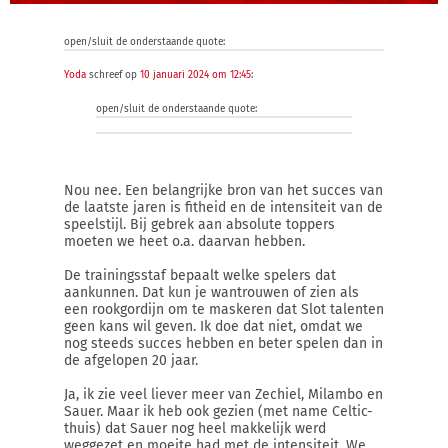
open/sluit de onderstaande quote:
Yoda
schreef op
10 januari 2024 om 12:45
:
open/sluit de onderstaande quote:
Nou nee. Een belangrijke bron van het succes van
de laatste jaren is fitheid en de intensiteit van de
speelstijl. Bij gebrek aan absolute toppers
moeten we heet o.a. daarvan hebben.
De trainingsstaf bepaalt welke spelers dat
aankunnen. Dat kun je wantrouwen of zien als
een rookgordijn om te maskeren dat Slot talenten
geen kans wil geven. Ik doe dat niet, omdat we
nog steeds succes hebben en beter spelen dan in
de afgelopen 20 jaar.
Ja, ik zie veel liever meer van Zechiel, Milambo en
Sauer. Maar ik heb ook gezien (met name Celtic-
thuis) dat Sauer nog heel makkelijk werd
weggezet en moeite had met de intensiteit. We