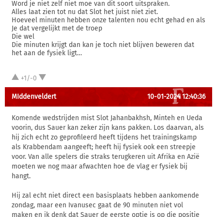
Word je niet zelf niet moe van dit soort uitspraken.
Alles laat zien tot nu dat Slot het juist niet ziet.
Hoeveel minuten hebben onze talenten nou echt gehad en als
Je dat vergelijkt met de troep
Die wel
Die minuten krijgt dan kan je toch niet blijven beweren dat
het aan de fysiek ligt…
+1/-0
MIddenveldert
10-01-2024 12:40:36
Komende wedstrijden mist Slot Jahanbakhsh, Minteh en Ueda
voorin, dus Sauer kan zeker zijn kans pakken. Los daarvan, als
hij zich echt zo geprofileerd heeft tijdens het trainingskamp
als Krabbendam aangeeft; heeft hij fysiek ook een streepje
voor. Van alle spelers die straks terugkeren uit Afrika en Azië
moeten we nog maar afwachten hoe de vlag er fysiek bij
hangt.
Hij zal echt niet direct een basisplaats hebben aankomende
zondag, maar een Ivanusec gaat de 90 minuten niet vol
maken en ik denk dat Sauer de eerste optie is op die positie