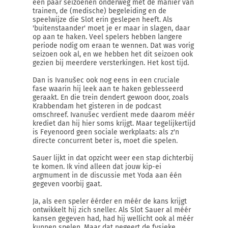
een paar seizoenen onderweg met de manier van
trainen, de (medische) begeleiding en de
speelwijze die Slot erin geslepen heeft. Als
'buitenstaander' moet je er maar in slagen, daar
op aan te haken. Veel spelers hebben langere
periode nodig om eraan te wennen. Dat was vorig
seizoen ook al, en we hebben het dit seizoen ook
gezien bij meerdere versterkingen. Het kost tijd.
Dan is Ivanušec ook nog eens in een cruciale
fase waarin hij leek aan te haken geblesseerd
geraakt. En die trein dendert gewoon door, zoals
Krabbendam het gisteren in de podcast
omschreef. Ivanušec verdient mede daarom méér
krediet dan hij hier soms krijgt. Maar tegelijkertijd
is Feyenoord geen sociale werkplaats: als z'n
directe concurrent beter is, moet die spelen.
Sauer lijkt in dat opzicht weer een stap dichterbij
te komen. Ik vind alleen dat jouw kip-ei
argmument in de discussie met Yoda aan één
gegeven voorbij gaat.
Ja, als een speler éérder en méér de kans krijgt
ontwikkelt hij zich sneller. Als Slot Sauer al méér
kansen gegeven had, had hij wellicht ook al méér
kunnen spelen. Maar dat negeert de fysieke