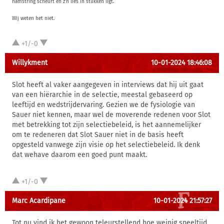
hamstring scheurt en z'n lies in stukken ligt.
Wij weten het niet.
+1/-0
Willykment
10-01-2024 18:46:08
Slot heeft al vaker aangegeven in interviews dat hij uit gaat
van een hiërarchie in de selectie, meestal gebaseerd op
leeftijd en wedstrijdervaring. Gezien we de fysiologie van
Sauer niet kennen, maar wel de moverende redenen voor Slot
met betrekking tot zijn selectiebeleid, is het aannemelijker
om te redeneren dat Slot Sauer niet in de basis heeft
opgesteld vanwege zijn visie op het selectiebeleid. Ik denk
dat wehave daarom een goed punt maakt.
+1/-0
Marc Acardipane
10-01-2024 21:57:27
Tot nu vind ik het gewoon teleurstellend hoe weinig speeltijd