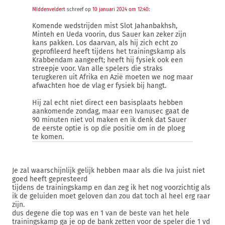
MIddenveldert
schreef op
10 januari 2024 om 12:40
:
Komende wedstrijden mist Slot Jahanbakhsh,
Minteh en Ueda voorin, dus Sauer kan zeker zijn
kans pakken. Los daarvan, als hij zich echt zo
geprofileerd heeft tijdens het trainingskamp als
Krabbendam aangeeft; heeft hij fysiek ook een
streepje voor. Van alle spelers die straks
terugkeren uit Afrika en Azië moeten we nog maar
afwachten hoe de vlag er fysiek bij hangt.
Hij zal echt niet direct een basisplaats hebben
aankomende zondag, maar een Ivanusec gaat de
90 minuten niet vol maken en ik denk dat Sauer
de eerste optie is op die positie om in de ploeg
te komen.
Je zal waarschijnlijk gelijk hebben maar als die Iva juist niet
goed heeft gepresteerd
tijdens de trainingskamp en dan zeg ik het nog voorzichtig als
ik de geluiden moet geloven dan zou dat toch al heel erg raar
zijn.
dus degene die top was en 1 van de beste van het hele
trainingskamp ga je op de bank zetten voor de speler die 1 vd