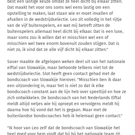
best een lastige keuze omdat ze heel dicht bij elkaar zitten.
Dat maakt het voor ons soms wel eens lastig om een
opstelling te maken, laat staan wie er moet invallen of
afvallen in de wedstrijdselectie. Leo zit volledig in het rijtje
van de vijf buitenspelers, en wat mij betreft zitten de
buitenspelers allemaal heel dicht bij elkaar. Dat is een luxe,
maar soms zou ik willen dat er misschien wel een of
misschien wel twee enorm bovenuit zouden stijgen. Dat is
niet zo, ik vind dat ze alle vijf dicht bij elkaar zitten.''
Sauer maakte de afgelopen weken deel uit van het nationale
elftal van Slowakije, maar behoorde telkens niet tot de
wedstrijdselectie. Slot heeft geen contact gehad met de
bondscoach van Slowakije hierover. ''Misschien ben ik daar
een uitzondering in, maar het is niet zo dat ik elke
bondscoach constant aan de lijn heb over speeltijd en hoe ze
zich ontwikkelen. De bondscoach van het Nederlands Elftal
meldt altijd netjes wie hij oproept en vervolgens meldt hij
daarna hoe hij vond dat het is gegaan. Maar met de
buitenlandse bondscoaches heb ik helemaal geen contact.''
''Ik hoor van Leo zelf dat de bondscoach van Slowakije het
heel goed voor hem vindt dat hij bij het nationale team zit,