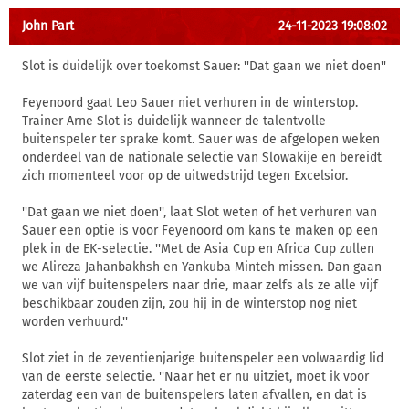
John Part
24-11-2023 19:08:02
Slot is duidelijk over toekomst Sauer: ''Dat gaan we niet doen''
Feyenoord gaat Leo Sauer niet verhuren in de winterstop.
Trainer Arne Slot is duidelijk wanneer de talentvolle
buitenspeler ter sprake komt. Sauer was de afgelopen weken
onderdeel van de nationale selectie van Slowakije en bereidt
zich momenteel voor op de uitwedstrijd tegen Excelsior.
''Dat gaan we niet doen'', laat Slot weten of het verhuren van
Sauer een optie is voor Feyenoord om kans te maken op een
plek in de EK-selectie. ''Met de Asia Cup en Africa Cup zullen
we Alireza Jahanbakhsh en Yankuba Minteh missen. Dan gaan
we van vijf buitenspelers naar drie, maar zelfs als ze alle vijf
beschikbaar zouden zijn, zou hij in de winterstop nog niet
worden verhuurd.''
Slot ziet in de zeventienjarige buitenspeler een volwaardig lid
van de eerste selectie. ''Naar het er nu uitziet, moet ik voor
zaterdag een van de buitenspelers laten afvallen, en dat is