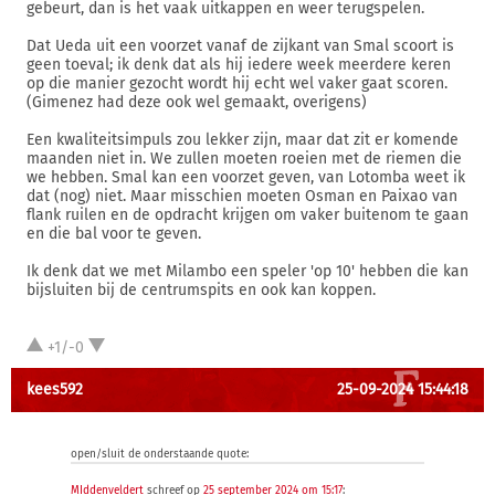
gebeurt, dan is het vaak uitkappen en weer terugspelen.
Dat Ueda uit een voorzet vanaf de zijkant van Smal scoort is
geen toeval; ik denk dat als hij iedere week meerdere keren
op die manier gezocht wordt hij echt wel vaker gaat scoren.
(Gimenez had deze ook wel gemaakt, overigens)
Een kwaliteitsimpuls zou lekker zijn, maar dat zit er komende
maanden niet in. We zullen moeten roeien met de riemen die
we hebben. Smal kan een voorzet geven, van Lotomba weet ik
dat (nog) niet. Maar misschien moeten Osman en Paixao van
flank ruilen en de opdracht krijgen om vaker buitenom te gaan
en die bal voor te geven.
Ik denk dat we met Milambo een speler 'op 10' hebben die kan
bijsluiten bij de centrumspits en ook kan koppen.
+1/-0
kees592
25-09-2024 15:44:18
open/sluit de onderstaande quote:
MIddenveldert
schreef op
25 september 2024 om 15:17
: