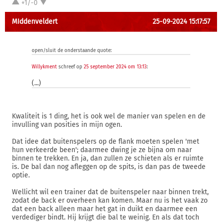
+1/-0
MIddenveldert
25-09-2024 15:17:57
open/sluit de onderstaande quote:
Willykment
schreef op
25 september 2024 om 13:13
:
(...)
Kwaliteit is 1 ding, het is ook wel de manier van spelen en de
invulling van posities in mijn ogen.
Dat idee dat buitenspelers op de flank moeten spelen 'met
hun verkeerde been'; daarmee dwing je ze bijna om naar
binnen te trekken. En ja, dan zullen ze schieten als er ruimte
is. De bal dan nog afleggen op de spits, is dan pas de tweede
optie.
Wellicht wil een trainer dat de buitenspeler naar binnen trekt,
zodat de back er overheen kan komen. Maar nu is het vaak zo
dat een back alleen maar het gat in duikt en daarmee een
verdediger bindt. Hij krijgt die bal te weinig. En als dat toch