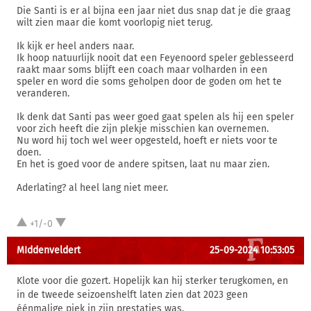
Die Santi is er al bijna een jaar niet dus snap dat je die graag
wilt zien maar die komt voorlopig niet terug.
Ik kijk er heel anders naar.
Ik hoop natuurlijk nooit dat een Feyenoord speler geblesseerd
raakt maar soms blijft een coach maar volharden in een
speler en word die soms geholpen door de goden om het te
veranderen.
Ik denk dat Santi pas weer goed gaat spelen als hij een speler
voor zich heeft die zijn plekje misschien kan overnemen.
Nu word hij toch wel weer opgesteld, hoeft er niets voor te
doen.
En het is goed voor de andere spitsen, laat nu maar zien.
Aderlating? al heel lang niet meer.
+1/-0
MIddenveldert
25-09-2024 10:53:05
Klote voor die gozert. Hopelijk kan hij sterker terugkomen, en
in de tweede seizoenshelft laten zien dat 2023 geen
éénmalige piek in zijn prestaties was.