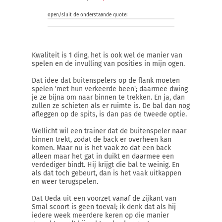
open/sluit de onderstaande quote:
Kwaliteit is 1 ding, het is ook wel de manier van
spelen en de invulling van posities in mijn ogen.
Dat idee dat buitenspelers op de flank moeten
spelen 'met hun verkeerde been'; daarmee dwing
je ze bijna om naar binnen te trekken. En ja, dan
zullen ze schieten als er ruimte is. De bal dan nog
afleggen op de spits, is dan pas de tweede optie.
Wellicht wil een trainer dat de buitenspeler naar
binnen trekt, zodat de back er overheen kan
komen. Maar nu is het vaak zo dat een back
alleen maar het gat in duikt en daarmee een
verdediger bindt. Hij krijgt die bal te weinig. En
als dat toch gebeurt, dan is het vaak uitkappen
en weer terugspelen.
Dat Ueda uit een voorzet vanaf de zijkant van
Smal scoort is geen toeval; ik denk dat als hij
iedere week meerdere keren op die manier