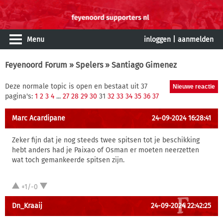
Menu
inloggen
|
aanmelden
Feyenoord Forum
»
Spelers
» Santiago Gimenez
Deze normale topic is open en bestaat uit 37
pagina's:
1
2
3
4
...
27
28
29
30
31
32
33
34
35
36
37
Marc Acardipane
24-09-2024 16:28:41
Zeker fijn dat je nog steeds twee spitsen tot je beschikking
hebt anders had je Paixao of Osman er moeten neerzetten
wat toch gemankeerde spitsen zijn.
+1/-0
Dn_Kraaij
24-09-2024 22:42:25