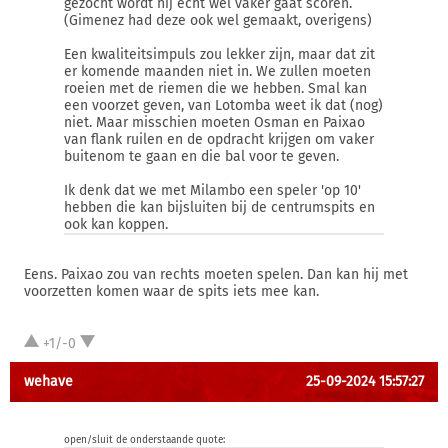
gezocht wordt hij echt wel vaker gaat scoren.
(Gimenez had deze ook wel gemaakt, overigens)
Een kwaliteitsimpuls zou lekker zijn, maar dat zit
er komende maanden niet in. We zullen moeten
roeien met de riemen die we hebben. Smal kan
een voorzet geven, van Lotomba weet ik dat (nog)
niet. Maar misschien moeten Osman en Paixao
van flank ruilen en de opdracht krijgen om vaker
buitenom te gaan en die bal voor te geven.
Ik denk dat we met Milambo een speler 'op 10'
hebben die kan bijsluiten bij de centrumspits en
ook kan koppen.
Eens. Paixao zou van rechts moeten spelen. Dan kan hij met
voorzetten komen waar de spits iets mee kan.
+1/-0
wehave
25-09-2024 15:57:27
open/sluit de onderstaande quote: