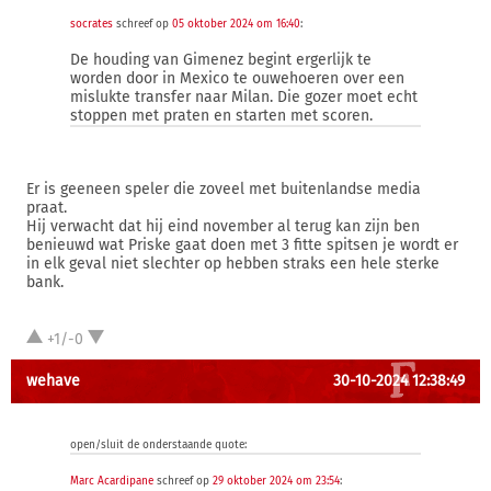
socrates
schreef op
05 oktober 2024 om 16:40
:
De houding van Gimenez begint ergerlijk te
worden door in Mexico te ouwehoeren over een
mislukte transfer naar Milan. Die gozer moet echt
stoppen met praten en starten met scoren.
Er is geeneen speler die zoveel met buitenlandse media
praat.
Hij verwacht dat hij eind november al terug kan zijn ben
benieuwd wat Priske gaat doen met 3 fitte spitsen je wordt er
in elk geval niet slechter op hebben straks een hele sterke
bank.
+1/-0
wehave
30-10-2024 12:38:49
open/sluit de onderstaande quote:
Marc Acardipane
schreef op
29 oktober 2024 om 23:54
: