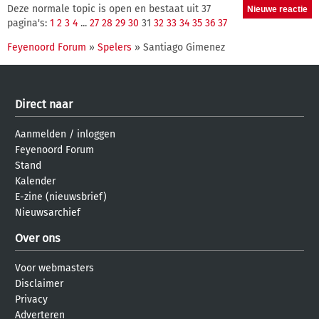
Deze normale topic is open en bestaat uit 37
pagina's:
1
2
3
4
...
27
28
29
30
31
32
33
34
35
36
37
Feyenoord Forum
»
Spelers
» Santiago Gimenez
Direct naar
Aanmelden
/
inloggen
Feyenoord Forum
Stand
Kalender
E-zine (nieuwsbrief)
Nieuwsarchief
Over ons
Voor webmasters
Disclaimer
Privacy
Adverteren