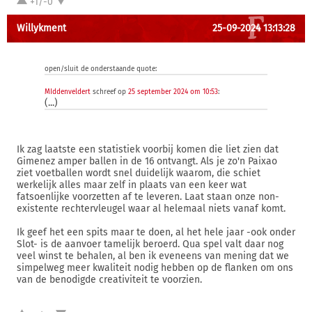
+1/-0
Willykment
25-09-2024 13:13:28
open/sluit de onderstaande quote:
MIddenveldert
schreef op
25 september 2024 om 10:53
:
(...)
Ik zag laatste een statistiek voorbij komen die liet zien dat
Gimenez amper ballen in de 16 ontvangt. Als je zo'n Paixao
ziet voetballen wordt snel duidelijk waarom, die schiet
werkelijk alles maar zelf in plaats van een keer wat
fatsoenlijke voorzetten af te leveren. Laat staan onze non-
existente rechtervleugel waar al helemaal niets vanaf komt.
Ik geef het een spits maar te doen, al het hele jaar -ook onder
Slot- is de aanvoer tamelijk beroerd. Qua spel valt daar nog
veel winst te behalen, al ben ik eveneens van mening dat we
simpelweg meer kwaliteit nodig hebben op de flanken om ons
van de benodigde creativiteit te voorzien.