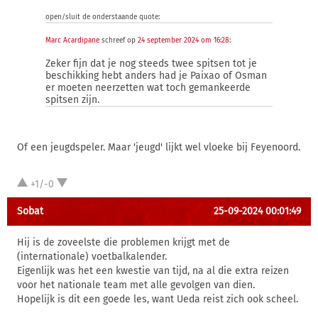
open/sluit de onderstaande quote:
Marc Acardipane
schreef op
24 september 2024 om 16:28
:
Zeker fijn dat je nog steeds twee spitsen tot je
beschikking hebt anders had je Paixao of Osman
er moeten neerzetten wat toch gemankeerde
spitsen zijn.
Of een jeugdspeler. Maar 'jeugd' lijkt wel vloeke bij Feyenoord.
+1/-0
Sobat
25-09-2024 00:01:49
Hij is de zoveelste die problemen krijgt met de
(internationale) voetbalkalender.
Eigenlijk was het een kwestie van tijd, na al die extra reizen
voor het nationale team met alle gevolgen van dien.
Hopelijk is dit een goede les, want Ueda reist zich ook scheel.