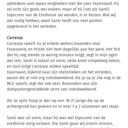
optredens voor Japan vergeleken met die voor Feyenoord. Hij
zal echt zijn goals wel maken, maar of hij (net als Santi)
topscorer van de Eredivisie zal worden, is te bezien. Wat wij
wel nodig hebben, want Santi heeft ons veel punten
opgeleverd in het verleden.
Carranza
Carranza speelt nu al enkele weken/maanden voor
Feyenoord, en Priske ziet hem dagelijks aan het werk. Het feit
dat hij nog steeds zo weinig minuten krijgt, zegt in mijn ogen
wel iets. Santi is totaal uit vorm, Ueda komt simpelweg tekort,
en toch krijgt Carranza zelden speeltijd.
Daarnaast, kijkend naar zijn statistieken uit het verleden,
waren die al niet erg indrukwekkend. Als je op je 24e nog in de
MLS speelt, zegt dat ook veel. Bovendien was zijn
doelpuntengemiddelde verre van indrukwekkend.
Als 3e spits hoop je dan op een 18-21 jarige die op de
achtergrond kan groeien en er over 1 a 2 seizoenen wel staat.
Santi was uit vorm, maar hij was wel topscorer van de
eredivisie vorig seizoen. Die Santi gaan wij enorm missen,