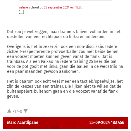
wehave
schreef op
25 september 2024 om 15:57
:
(...)
Dat zou je wel zeggen, maar trainers blijven volharden in het
opstellen van een rechtspoot op links; en andersom.
Overigens is het in zeker zin ook een non-discussie. Iedere
zichzelf-respecterende profvoetballer zou met beide benen
een voorzet moeten kunnen geven vanaf de flank. Dat is
trainbaar. Als een Paixao na iedere training 25 keer die bal
voor de pot gooit met links, gaan die ballen in de wedstrijd na
een paar maanden gewoon aankomen.
Het is daarom ook echt veel meer een tactiek/speelwijze, het
zijn de keuzes van een trainer. Die lijken niet te willen dat de
buitenspelers buitenom gaan en die voorzet vanaf de flank
geven.
+1/-0
Marc Acardipane
25-09-2024 18:17:56