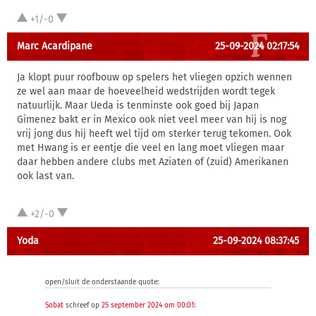
+1/-0
Marc Acardipane
25-09-2024 02:17:54
Ja klopt puur roofbouw op spelers het vliegen opzich wennen
ze wel aan maar de hoeveelheid wedstrijden wordt tegek
natuurlijk. Maar Ueda is tenminste ook goed bij Japan
Gimenez bakt er in Mexico ook niet veel meer van hij is nog
vrij jong dus hij heeft wel tijd om sterker terug tekomen. Ook
met Hwang is er eentje die veel en lang moet vliegen maar
daar hebben andere clubs met Aziaten of (zuid) Amerikanen
ook last van.
+2/-0
Yoda
25-09-2024 08:37:45
open/sluit de onderstaande quote:
Sobat
schreef op
25 september 2024 om 00:01
: