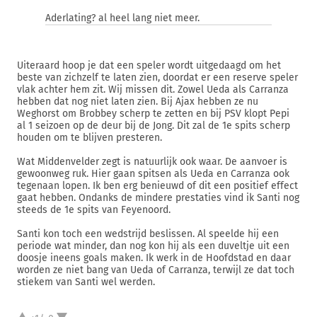
Aderlating? al heel lang niet meer.
Uiteraard hoop je dat een speler wordt uitgedaagd om het
beste van zichzelf te laten zien, doordat er een reserve speler
vlak achter hem zit. Wij missen dit. Zowel Ueda als Carranza
hebben dat nog niet laten zien. Bij Ajax hebben ze nu
Weghorst om Brobbey scherp te zetten en bij PSV klopt Pepi
al 1 seizoen op de deur bij de Jong. Dit zal de 1e spits scherp
houden om te blijven presteren.
Wat Middenvelder zegt is natuurlijk ook waar. De aanvoer is
gewoonweg ruk. Hier gaan spitsen als Ueda en Carranza ook
tegenaan lopen. Ik ben erg benieuwd of dit een positief effect
gaat hebben. Ondanks de mindere prestaties vind ik Santi nog
steeds de 1e spits van Feyenoord.
Santi kon toch een wedstrijd beslissen. Al speelde hij een
periode wat minder, dan nog kon hij als een duveltje uit een
doosje ineens goals maken. Ik werk in de Hoofdstad en daar
worden ze niet bang van Ueda of Carranza, terwijl ze dat toch
stiekem van Santi wel werden.