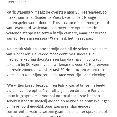
Heerenveen'
Patrik Walemark maakt de overstap naar SC Heerenveen, zo
maakt journalist Sander de Vries bekend. De 21-jarige
buitenspeler wordt door de Friezen voor één seizoen gehuurd
van Feyenoord. Walemark had meerdere opties om de
volgende stappen te zetten in zijn carrière, maar het verhaal
van SC Heerenveen sprak Walemark het meest aan.
Walemark sluit op korte termijn aan bij de selectie van Kees
van Wonderen. De Zweed moet eerst met succes zijn
medische keuring doorstaan en kan daarna zijn contract
tekenen bij SC Heerenveen. Walemark is voor SC Heerenveen
de zesde zomeraanwinst. Naast SC Heerenveen waren ook
Vitesse en NEC Nijmegen in de race voor zijn handtekening.
''We willen breed bezet zijn en Patrik was al langer in beeld
als een van de opties'', vertelt algemeen directeur Ferry de
Haan in gesprek met Voetbal International. ''We hebben
gekeken naar de mogelijkheden en hebben de ontwikkelingen
bij Feyenoord gevolgd. Daar was meer dan genoeg
concurrentie, waarna we zijn gaan polsen en er sprake bleek
te zijn van wederzijdse interesse.''