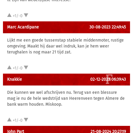
+1/-0
Marc Acardipane
30-08-2023 22:49:45
Lijkt me een goede tussenstap stabiele middenmoter, rustige
omgeving. Maakt hij daar wel indruk, kan je hem weer
terughalen is nog maar 21 tijd zat.
+1/-0
Knakkie
02-12-2023 06:39:43
Die kunnen we wel afschrijven nu. Terug van een blessure
mag ie nu de hele wedstrijd van Heerenveen tegen Almere de
bank warm houden. Miskoop.
+1/-0
John Part
21-08-2024 20:27:19