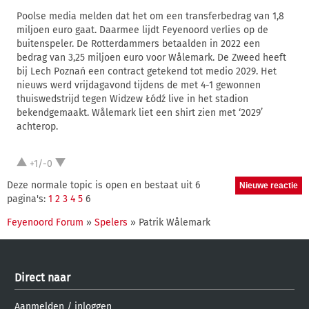
Poolse media melden dat het om een transferbedrag van 1,8
miljoen euro gaat. Daarmee lijdt Feyenoord verlies op de
buitenspeler. De Rotterdammers betaalden in 2022 een
bedrag van 3,25 miljoen euro voor Wålemark. De Zweed heeft
bij Lech Poznań een contract getekend tot medio 2029. Het
nieuws werd vrijdagavond tijdens de met 4-1 gewonnen
thuiswedstrijd tegen Widzew Łódź live in het stadion
bekendgemaakt. Wålemark liet een shirt zien met ‘2029’
achterop.
+1/-0
Deze normale topic is open en bestaat uit 6
pagina's:
1
2
3
4
5
6
Feyenoord Forum
»
Spelers
» Patrik Wålemark
Direct naar
Aanmelden
/
inloggen