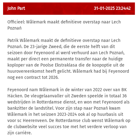
John Part
31-01-2025 23:24:42
Officieel: Wålemark maakt definitieve overstap naar Lech
Poznań
Patrik Wålemark maakt de definitieve overstap naar Lech
Poznań. De 23-jarige Zweed, die de eerste helft van dit
seizoen door Feyenoord al werd verhuurd aan Lech Poznań,
maakt per direct een permanente transfer naar de huidige
koploper van de Poolse Ekstraklasa die de koopoptie uit de
huurovereenkomst heeft gelicht. Wålemark had bij Feyenoord
nog een contract tot 2026.
Feyenoord nam Wålemark in de winter van 2022 over van BK
Häcken. De vleugelaanvaller uit Zweden speelde in totaal 36
wedstrijden in Rotterdamse dienst, en won met Feyenoord als
bankzitter de landstitel. Voor zijn stap naar Poznań kwam
Wålemark in het seizoen 2023-2024 ook al op huurbasis uit
voor sc Heerenveen. De Rotterdamse club wenst Wålemark op
de clubwebsite veel succes toe met het verdere verloop van
zijn carrière.