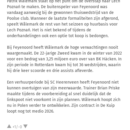
Patrik Wålemark staat op het punt om de overstap naar Lech
Poznań te maken. De buitenspeler van Feyenoord was
vandaag aanwezig bij de gewonnen thuiswedstrijd van de
Poolse club. Wanneer de laatste formaliteiten zijn afgerond,
speelt Wålemark de rest van het seizoen op huurbasis voor
Lech Poznań. Het is niet bekend of tijdens de
onderhandelingen ook een optie tot koop is bedongen.
Bij Feyenoord heeft Wålemark de hoge verwachtingen nooit
waargemaakt. De 22-jarige Zweed kwam in de winter van 2022
voor een bedrag van 3,25 miljoen euro over van BK Häcken. In
zijn periode in Rotterdam kwam hij tot 36 wedstrijden, waarin
hij drie keer scoorde en drie assists afleverde.
Een verhuurperiode bij SC Heerenveen heeft Feyenoord niet
kunnen overtuigen van zijn meerwaarde. Trainer Brian Priske
maakte tijdens de voorbereiding al snel duidelijk dat de
linkspoot niet voorkomt in zijn plannen. Wålemark hoopt zich
nu in Polen verder te ontwikkelen. Zijn contract in De Kuip
loopt nog tot medio 2026.
+1/-0