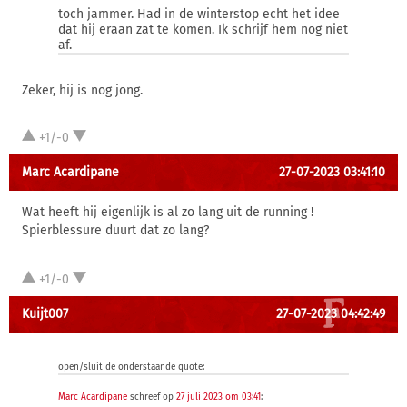
toch jammer. Had in de winterstop echt het idee
dat hij eraan zat te komen. Ik schrijf hem nog niet
af.
Zeker, hij is nog jong.
+1/-0
Marc Acardipane
27-07-2023 03:41:10
Wat heeft hij eigenlijk is al zo lang uit de running !
Spierblessure duurt dat zo lang?
+1/-0
Kuijt007
27-07-2023 04:42:49
open/sluit de onderstaande quote:
Marc Acardipane
schreef op
27 juli 2023 om 03:41
: