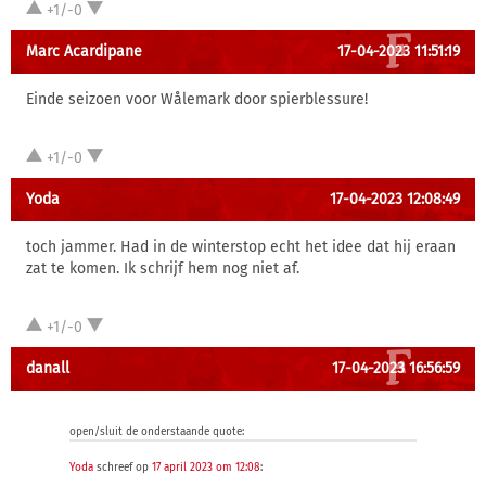
+1/-0
Marc Acardipane
17-04-2023 11:51:19
Einde seizoen voor Wålemark door spierblessure!
+1/-0
Yoda
17-04-2023 12:08:49
toch jammer. Had in de winterstop echt het idee dat hij eraan
zat te komen. Ik schrijf hem nog niet af.
+1/-0
danall
17-04-2023 16:56:59
open/sluit de onderstaande quote:
Yoda
schreef op
17 april 2023 om 12:08
: