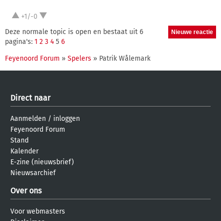
+1/-0
Deze normale topic is open en bestaat uit 6
pagina's:
1
2
3
4
5
6
Feyenoord Forum
»
Spelers
» Patrik Wålemark
Direct naar
Aanmelden
/
inloggen
Feyenoord Forum
Stand
Kalender
E-zine (nieuwsbrief)
Nieuwsarchief
Over ons
Voor webmasters