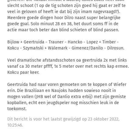
slecht schoot (1 op de tig schoten zijn goed hij gaat er zelf te
veel in geloven of heeft ie dat bij zijn imam nagevraagd?).
Meerdere goede dingen hoor Dilro naast super belangrijke
goede goal. Solo minuut 28 en 38, het duurt soms ff in de
actie maar toch beter dan blind schieten of blind passen.
Bijlow + Geertruida - Trauner - Hancko - Lopez + Timber -
Kokcu - Szymański + Wälemark - Gimenez/Danilo - Dilrosun.
Veel dramatische afstandsschoten oa geertruida 2x met links
vanaf ca 30 meter pffff, 1x 5 meter over met rechts kap ermee.
Kokcu paar keer.
Geertruida had naar voren gemoeten om te koppen of Wiefer
erin. Die Braziliaan en Naujoks hadden sowieso nooit in
mogen vallen (JHB wel of Danlio extra erbij) met zijn gemiste
kopballen, echt een jeugdspeler nog misschien leuk in de
toekomst.
Dit bericht is voor het laatst gewijzigd op 23 oktober 2022,
10:25:46.