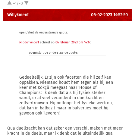
+1/-0
Willykment
06-02-2023 14:52:50
open/sluit de onderstaande quote:
MIddenveldert
schreef op
06 februari 2023 om 14:37
:
open/sluit de onderstaande quote:
Gedeeltelijk. Er zijn ook facetten die hij zelf kan
oppakken. Niemand houdt hem tegen als hij een
keer met Kökçü meegaat naar 'House of
Champions'. Ik denk dat als hij fysiek sterker
wordt, er al veel veranderd in duelkracht en
zelfvertrouwen. Hij ontloopt het fysieke werk nu,
dat kan in balbezit maar in balverlies moet hij
gewoon ook 'leveren'.
Qua duelkracht kan dat zeker een verschil maken met meer
kracht in de duels, maar ik denk dat je uiteindelijk qua