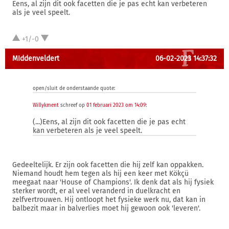
Eens, al zijn dit ook facetten die je pas echt kan verbeteren
als je veel speelt.
+1/-0
MIddenveldert
06-02-2023 14:37:32
open/sluit de onderstaande quote:
Willykment
schreef op
01 februari 2023 om 14:09
:
(...)Eens, al zijn dit ook facetten die je pas echt
kan verbeteren als je veel speelt.
Gedeeltelijk. Er zijn ook facetten die hij zelf kan oppakken.
Niemand houdt hem tegen als hij een keer met Kökçü
meegaat naar 'House of Champions'. Ik denk dat als hij fysiek
sterker wordt, er al veel veranderd in duelkracht en
zelfvertrouwen. Hij ontloopt het fysieke werk nu, dat kan in
balbezit maar in balverlies moet hij gewoon ook 'leveren'.