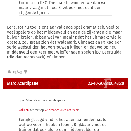
Fortuna en RKC. Die laatste wonnen we dan wel
maar vraag niet hoe. Er zit ook niet echt een
stijgende lijn in.
Eens, tot nu toe is ons aanvallende spel dramatisch. Veel te
veel spelers op het middenveld en aan de zijkanten die maar
blijven breien. Ik ben wel van mening dat het uitmaakt wie je
opstelt, zou graag zien dat Walemark, Gimenez en Paixao een
serie wedstrijden het vertrouwen krijgen en dat we op het
middenveld een keer met Wieffer gaan spelen ipv Geertruida
(die dan rechtsback) of Timber.
+1/-0
Marc Acardipane
23-10-2022 00:48:20
open/sluit de onderstaande quote:
VakkieK
schreef op
22 oktober 2022 om 19:21
:
Eerlijk gezegd vind ik het allemaal ondermaats
wat we voorin hebben lopen. Blijkbaar vindt de
trainer dat ook als je een middenvelder op