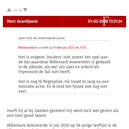
+1/-0
Marc Acardipane
01-02-2023 13:31:34
open/sluit de onderstaande quote:
MIddenveldert
schreef op
01 februari 2023 om 13:15
:
Het is volgens 'insiders' niet zozeer het spel aan
de bal waardoor Wålemark momenteel is gedaald
in de pikorde, als wel zijn spel en arbeid als
Feyenoord de bal niet heeft.
Het is nog té flegmatiek. Hij rouwt te lang na een
mislukte actie. En ik vind het fysiek ook nog niet
veel.
Heeft hij al bij Zweden gezeten? Hij werd toch wel gezien als
een heel groot talent.
Wålemark debuteerde in juli 2020 op 18-jarige leeftijd in de