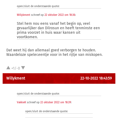
open/sluit de onderstaande quote:
Willykment
schreef op
22 oktober 2022 om 18:36
:
Stel hem nou eens vanaf het begin op, veel
gevaarlijker dan Dilrosun en heeft tenminste een
prima voorzet in huis waar kansen uit
voortkomen.
Dat weet hij dan allemaal goed verborgen te houden.
Waardeloze speler.eentje voor in het rijtje van miskopen.
+1/-0
Willykment
22-10-2022 18:43:59
open/sluit de onderstaande quote:
VakkieK
schreef op
22 oktober 2022 om 18:39
:
open/sluit de onderstaande quote: