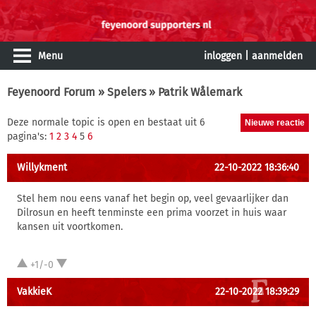
Menu
inloggen
|
aanmelden
Feyenoord Forum
»
Spelers
» Patrik Wålemark
Deze normale topic is open en bestaat uit 6
pagina's:
1
2
3
4
5
6
Willykment
22-10-2022 18:36:40
Stel hem nou eens vanaf het begin op, veel gevaarlijker dan
Dilrosun en heeft tenminste een prima voorzet in huis waar
kansen uit voortkomen.
+1/-0
VakkieK
22-10-2022 18:39:29