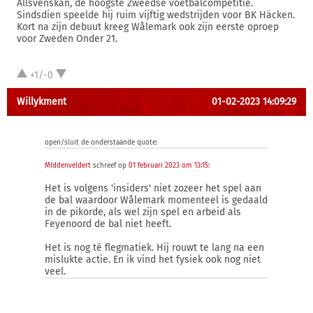
Allsvenskan, de hoogste Zweedse voetbalcompetitie.
Sindsdien speelde hij ruim vijftig wedstrijden voor BK Häcken.
Kort na zijn debuut kreeg Wålemark ook zijn eerste oproep
voor Zweden Onder 21.
+1/-0
Willykment
01-02-2023 14:09:29
open/sluit de onderstaande quote:
MIddenveldert
schreef op
01 februari 2023 om 13:15
:
Het is volgens 'insiders' niet zozeer het spel aan
de bal waardoor Wålemark momenteel is gedaald
in de pikorde, als wel zijn spel en arbeid als
Feyenoord de bal niet heeft.
Het is nog té flegmatiek. Hij rouwt te lang na een
mislukte actie. En ik vind het fysiek ook nog niet
veel.