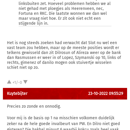
linksbuiten zet. Hoeveel problemen hebben we al
niet gehad met ploegjes als Heerenveen, nec,
Fortuna en RKC. Die laatste wonnen we dan wel
maar vraag niet hoe. Er zit ook niet echt een
stijgende lijn in.
Het is nog steeds zoeken had verwacht dat Slot nu wel een
vast team zou hebben, maar op de meeste posities wordt er
telkens gewisseld dan zit Dilrosun of Alireza weer op de bank
dan Rasmussen er weer in of Lopez, Szymanski op 10, links of
rechts, gimenez of danilo mogen ook stuivertje wisselen
schiet niet op zo.
+1/-0
Kuytebijter
23-10-2022 09:55:29
Precies zo zonde en onnodig.
Voor mij is de basis op 1 na misschien volkomen duidelijk
zeker na de hele goede invalbeurt van PW. En Dilro niet goed
gisteren? Die hakbal minuut 6 waarbij kokcu zoals heel vaak