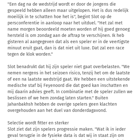
''Een dag na de wedstrijd wordt er door de jongens die
gespeeld hebben alleen maar uitgelopen. Het is dus redelijk
moeilijk in te schatten hoe het is'', begint Slot op de
persconferentie in aanloop naar het uitduel. ''Het zal met
name morgen beoordeeld moeten worden of hij goed genoeg
hersteld is om zondag aan de aftrap te verschijnen. Ik heb
gisteren al aangegeven dat als een speler er in de veertigste
minuut eruit gaat, dan is dat niet uit luxe. Dat zal een race
tegen de klok worden.''
Slot benadrukt dat hij zijn speler niet gaat overbelasten. ''We
nemen nergens in het seizoen risico, tenzij het om de laatste
of een na laatste wedstrijd gaat. We hebben een uitstekende
medische staf bij Feyenoord die dat goed kan inschatten en
mij daarin advies geeft. In combinatie met de speler zullen we
beslissen of we hem zondag laten starten.'' Buiten
Jahanbakhsh hebben de overige spelers geen klachten
overgehouden aan het duel van donderdagavond.
Selectie wordt fitter en sterker
Slot ziet dat zijn spelers progressie maken. ''Wat ik in ieder
geval terugzie in de fysieke data is dat wij in staat zijn om