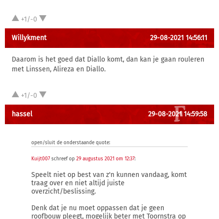
+1/-0
Willykment
29-08-2021 14:56:11
Daarom is het goed dat Diallo komt, dan kan je gaan rouleren
met Linssen, Alireza en Diallo.
+1/-0
hassel
29-08-2021 14:59:58
open/sluit de onderstaande quote:
Kuijt007
schreef op
29 augustus 2021 om 12:37
:
Speelt niet op best van z'n kunnen vandaag, komt
traag over en niet altijd juiste
overzicht/beslissing.
Denk dat je nu moet oppassen dat je geen
roofbouw pleegt, mogelijk beter met Toornstra op