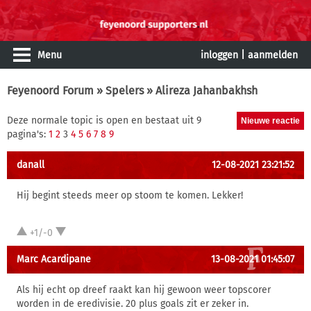
Menu
inloggen
|
aanmelden
Feyenoord Forum
»
Spelers
» Alireza Jahanbakhsh
Deze normale topic is open en bestaat uit 9
pagina's:
1
2
3
4
5
6
7
8
9
danall
12-08-2021 23:21:52
Hij begint steeds meer op stoom te komen. Lekker!
+1/-0
Marc Acardipane
13-08-2021 01:45:07
Als hij echt op dreef raakt kan hij gewoon weer topscorer
worden in de eredivisie. 20 plus goals zit er zeker in.