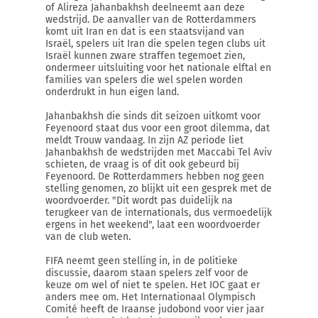
of Alireza Jahanbakhsh deelneemt aan deze
wedstrijd. De aanvaller van de Rotterdammers
komt uit Iran en dat is een staatsvijand van
Israël, spelers uit Iran die spelen tegen clubs uit
Israël kunnen zware straffen tegemoet zien,
ondermeer uitsluiting voor het nationale elftal en
families van spelers die wel spelen worden
onderdrukt in hun eigen land.
Jahanbakhsh die sinds dit seizoen uitkomt voor
Feyenoord staat dus voor een groot dilemma, dat
meldt Trouw vandaag. In zijn AZ periode liet
Jahanbakhsh de wedstrijden met Maccabi Tel Aviv
schieten, de vraag is of dit ook gebeurd bij
Feyenoord. De Rotterdammers hebben nog geen
stelling genomen, zo blijkt uit een gesprek met de
woordvoerder. "Dit wordt pas duidelijk na
terugkeer van de internationals, dus vermoedelijk
ergens in het weekend", laat een woordvoerder
van de club weten.
FIFA neemt geen stelling in, in de politieke
discussie, daarom staan spelers zelf voor de
keuze om wel of niet te spelen. Het IOC gaat er
anders mee om. Het Internationaal Olympisch
Comité heeft de Iraanse judobond voor vier jaar