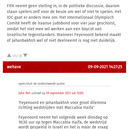
FIFA neemt geen stelling in, in de politieke discussie, daarom
staan spelers zelf voor de keuze om wel of niet te spelen. Het
IOC gaat er anders mee om. Het Internationaal Olympisch
Comité heeft de Iraanse judobond voor vier jaar geschorst,
omdat het niet mee wil werken aan een boycot van
Israëlische tegenstanders. Wanneer Feyenoord bekend maakt
of Jahanbakhsh wel of niet deelneemt is nog niet duidelijk.
+1/-0
wehave
09-09-2021 14:27:25
open/sluit de onderstaande quote:
John Part
schreef op
09 september 2021 om 13:05
:
'Feyenoord en Jahanbakhsh voor groot dilemma
richting wedstrijden met Maccabia Haifa'
Feyenoord neemt het volgende week dinsdag op
16:30 uur op tegen Maccabia Haifa, de wedstrijd
wordt gespeeld in Israël en het is maar de vraag