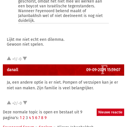
geschorst, omdat het niet mee wil werken aan
een boycot van Israëlische tegenstanders.
Wanneer Feyenoord bekend maakt of
Jahanbakhsh wel of niet deelneemt is nog niet
duidelijk.
Lijkt me niet echt een dilemma.
Gewoon niet spelen.
+1/-0
danall
09-09-2021 15:59:07
Ja, een andere optie is er niet. Pompen of verzuipen kan je er
niet van maken. Zijn familie is veel belangrijker.
+2/-0
Deze normale topic is open en bestaat uit 9
pagina's:
1
2
3
4
5
6
7
8
9