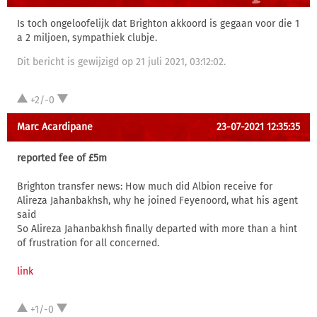
Is toch ongeloofelijk dat Brighton akkoord is gegaan voor die 1
a 2 miljoen, sympathiek clubje.
Dit bericht is gewijzigd op 21 juli 2021, 03:12:02.
+2/-0
Marc Acardipane
23-07-2021 12:35:35
reported fee of £5m
Brighton transfer news: How much did Albion receive for
Alireza Jahanbakhsh, why he joined Feyenoord, what his agent
said
So Alireza Jahanbakhsh finally departed with more than a hint
of frustration for all concerned.
link
+1/-0