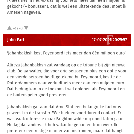
Ik lees net in het AD dat hij voor iets meer dan een miljoen is
gekocht (+ bonussen), dat is wel een uitstekende deal moet ik
Arnesen nageven.
+1/-0
John Part
17-07-2021 20:25:57
'Jahanbakhsh kost Feyenoord iets meer dan één miljoen euro'
Alireza Jahanbakhsh zat vandaag op de tribune bij zijn nieuwe
club. De aanvaller, die voor drie seizoenen plus een optie voor
een vierde seizoen heeft getekend bij Feyenoord, kostte de
Rotterdammers naar verluidt iets meer dan een miljoen euro.
Dat bedrag kan in de toekomst wel oplopen als Feyenoord en
de buitenspeler goed presteren.
Jahanbakhsh gaf aan dat Arne Slot een belangrijke factor is
geweest in de transfer. ''We hielden voortdurend contact. Er
was vaak interesse maar Brighton wilde mij nooit laten gaan.
Nu lag dat anders. Ik heb vakantie gehad en train weer. Ik
prefereer een rustige manier van instromen, maar dat hangt