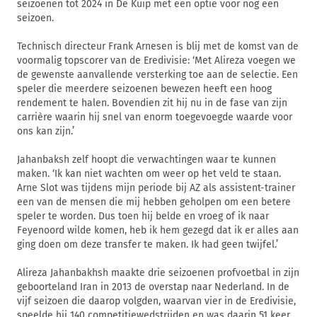
seizoenen tot 2024 in De Kuip met een optie voor nog een
seizoen.
Technisch directeur Frank Arnesen is blij met de komst van de
voormalig topscorer van de Eredivisie: ‘Met Alireza voegen we
de gewenste aanvallende versterking toe aan de selectie. Een
speler die meerdere seizoenen bewezen heeft een hoog
rendement te halen. Bovendien zit hij nu in de fase van zijn
carrière waarin hij snel van enorm toegevoegde waarde voor
ons kan zijn.’
Jahanbaksh zelf hoopt die verwachtingen waar te kunnen
maken. ‘Ik kan niet wachten om weer op het veld te staan.
Arne Slot was tijdens mijn periode bij AZ als assistent-trainer
een van de mensen die mij hebben geholpen om een betere
speler te worden. Dus toen hij belde en vroeg of ik naar
Feyenoord wilde komen, heb ik hem gezegd dat ik er alles aan
ging doen om deze transfer te maken. Ik had geen twijfel.’
Alireza Jahanbakhsh maakte drie seizoenen profvoetbal in zijn
geboorteland Iran in 2013 de overstap naar Nederland. In de
vijf seizoen die daarop volgden, waarvan vier in de Eredivisie,
speelde hij 140 competitiewedstrijden en was daarin 51 keer