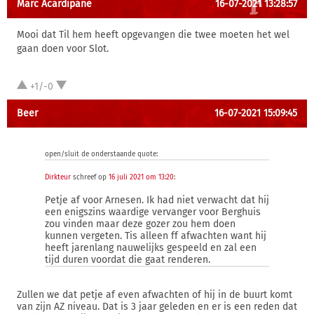
Marc Acardipane
16-07-2021 13:28:57
Mooi dat Til hem heeft opgevangen die twee moeten het wel
gaan doen voor Slot.
+1/-0
Beer
16-07-2021 15:09:45
open/sluit de onderstaande quote:
Dirkteur
schreef op
16 juli 2021 om 13:20
:
Petje af voor Arnesen. Ik had niet verwacht dat hij
een enigszins waardige vervanger voor Berghuis
zou vinden maar deze gozer zou hem doen
kunnen vergeten. Tis alleen ff afwachten want hij
heeft jarenlang nauwelijks gespeeld en zal een
tijd duren voordat die gaat renderen.
Zullen we dat petje af even afwachten of hij in de buurt komt
van zijn AZ niveau. Dat is 3 jaar geleden en er is een reden dat