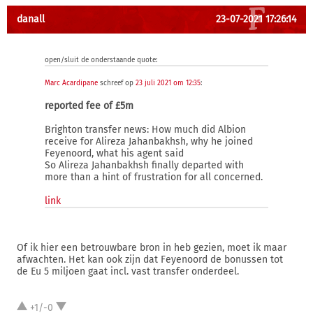
danall
23-07-2021 17:26:14
open/sluit de onderstaande quote:
Marc Acardipane
schreef op
23 juli 2021 om 12:35
:
reported fee of £5m
Brighton transfer news: How much did Albion
receive for Alireza Jahanbakhsh, why he joined
Feyenoord, what his agent said
So Alireza Jahanbakhsh finally departed with
more than a hint of frustration for all concerned.
link
Of ik hier een betrouwbare bron in heb gezien, moet ik maar
afwachten. Het kan ook zijn dat Feyenoord de bonussen tot
de Eu 5 miljoen gaat incl. vast transfer onderdeel.
+1/-0