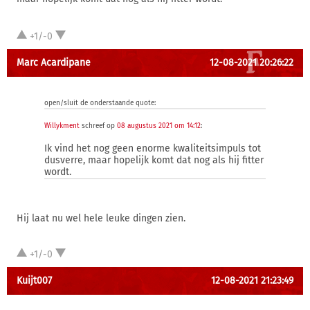
+1/-0
Marc Acardipane
12-08-2021 20:26:22
open/sluit de onderstaande quote:
Willykment
schreef op
08 augustus 2021 om 14:12
:
Ik vind het nog geen enorme kwaliteitsimpuls tot
dusverre, maar hopelijk komt dat nog als hij fitter
wordt.
Hij laat nu wel hele leuke dingen zien.
+1/-0
Kuijt007
12-08-2021 21:23:49