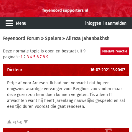
Menu
inloggen
|
aanmelden
Feyenoord Forum
»
Spelers
» Alireza Jahanbakhsh
Deze normale topic is open en bestaat uit 9
pagina's:
1
2
3
4
5
6
7
8
9
Dirkteur
16-07-2021 13:20:07
Petje af voor Arnesen. Ik had niet verwacht dat hij een
enigszins waardige vervanger voor Berghuis zou vinden maar
deze gozer zou hem doen kunnen vergeten. Tis alleen ff
afwachten want hij heeft jarenlang nauwelijks gespeeld en zal
een tijd duren voordat die gaat renderen.
+1/-0