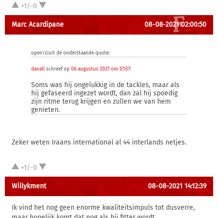
+1/-0
Marc Acardipane
08-08-2021 02:00:50
open/sluit de onderstaande quote:
danall
schreef op
06 augustus 2021 om 01:57
:
Soms was hij ongelukkig in de tackles, maar als
hij gefaseerd ingezet wordt, dan zal hij spoedig
zijn ritme terug krijgen en zullen we van hem
genieten.
Zeker weten Iraans international al 44 interlands netjes.
+1/-0
Willykment
08-08-2021 14:12:39
Ik vind het nog geen enorme kwaliteitsimpuls tot dusverre,
maar hopelijk komt dat nog als hij fitter wordt.