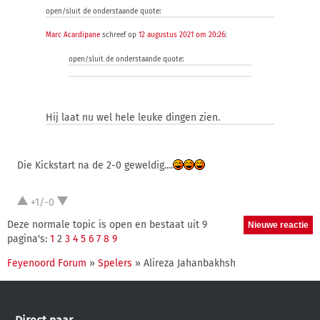
open/sluit de onderstaande quote:
Marc Acardipane
schreef op
12 augustus 2021 om 20:26
:
open/sluit de onderstaande quote:
Hij laat nu wel hele leuke dingen zien.
Die Kickstart na de 2-0 geweldig....
+1/-0
Deze normale topic is open en bestaat uit 9
pagina's:
1
2
3
4
5
6
7
8
9
Feyenoord Forum
»
Spelers
» Alireza Jahanbakhsh