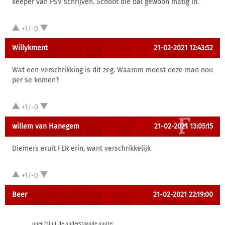
keeper van PSV schrijven. Schoot die bal gewoon matig in.
+1/-0
Willykment
21-02-2021 12:43:52
Wat een verschrikking is dit zeg. Waarom moest deze man nou
per se komen?
+1/-0
willem van Hanegem
21-02-2021 13:05:15
Diemers eruit FER erin, want verschrikkelijk
+1/-0
Beer
21-02-2021 22:19:00
open/sluit de onderstaande quote: