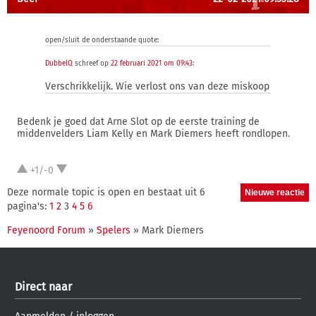
open/sluit de onderstaande quote:
DubbelQ
schreef op
22 februari 2021 om 09:43
:
Verschrikkelijk. Wie verlost ons van deze miskoop
Bedenk je goed dat Arne Slot op de eerste training de
middenvelders Liam Kelly en Mark Diemers heeft rondlopen.
+1/-0
Deze normale topic is open en bestaat uit 6
pagina's:
1
2
3
4
5
6
Feyenoord Forum
»
Spelers
» Mark Diemers
Direct naar