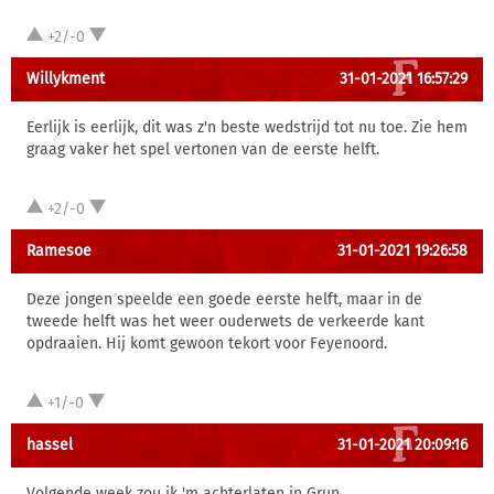
+2/-0
Willykment
31-01-2021 16:57:29
Eerlijk is eerlijk, dit was z'n beste wedstrijd tot nu toe. Zie hem
graag vaker het spel vertonen van de eerste helft.
+2/-0
Ramesoe
31-01-2021 19:26:58
Deze jongen speelde een goede eerste helft, maar in de
tweede helft was het weer ouderwets de verkeerde kant
opdraaien. Hij komt gewoon tekort voor Feyenoord.
+1/-0
hassel
31-01-2021 20:09:16
Volgende week zou ik 'm achterlaten in Grun.