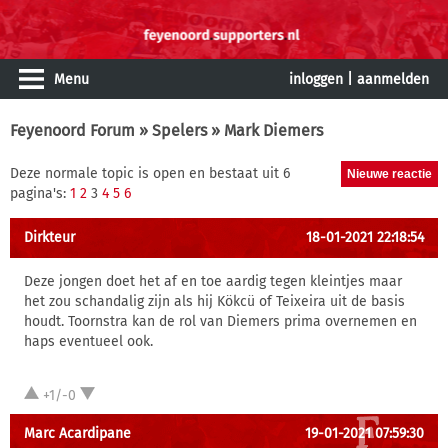
Menu
inloggen
|
aanmelden
Feyenoord Forum
»
Spelers
» Mark Diemers
Deze normale topic is open en bestaat uit 6
pagina's:
1
2
3
4
5
6
Dirkteur
18-01-2021 22:18:54
Deze jongen doet het af en toe aardig tegen kleintjes maar
het zou schandalig zijn als hij Kökcü of Teixeira uit de basis
houdt. Toornstra kan de rol van Diemers prima overnemen en
haps eventueel ook.
+1/-0
Marc Acardipane
19-01-2021 07:59:30