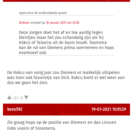
open/sluit de onderstaande quote:
Dirkteur
schreef op
18 januari 2021 om 22:18
:
Deze jongen doet het af en toe aardig tegen
kleintjes maar het zou schandalig zijn als hij
Kökcü of Teixeira uit de basis houdt. Toornstra
kan de rol van Diemers prima overnemen en haps
eventueel ook.
De Kokcu van vorig jaar zou Diemers er makkelijk uitspelen
was toen ook favorietje van Dick. Kokcu komt er wel weer aan
dus we gaan het zien.
+2/-0
kees592
19-01-2021 10:51:29
Zie graag Haps op de positie van Diemers en dan Linssen
links voorin of Sinesterra.