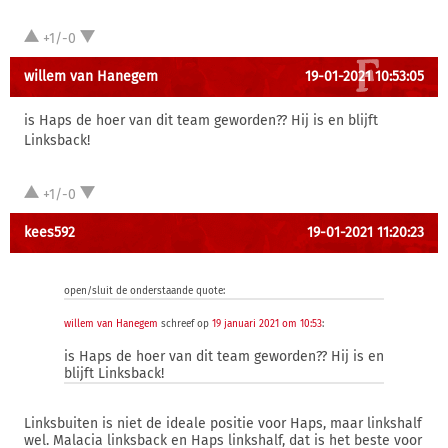
+1/-0
willem van Hanegem
19-01-2021 10:53:05
is Haps de hoer van dit team geworden?? Hij is en blijft
Linksback!
+1/-0
kees592
19-01-2021 11:20:23
open/sluit de onderstaande quote:
willem van Hanegem
schreef op
19 januari 2021 om 10:53
:
is Haps de hoer van dit team geworden?? Hij is en
blijft Linksback!
Linksbuiten is niet de ideale positie voor Haps, maar linkshalf
wel. Malacia linksback en Haps linkshalf, dat is het beste voor