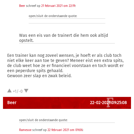
Beer
schreef op
21 februari 2021 om 22:19
:
open/sluit de onderstaande quote:
Was een eis van de trainert die hem ook altijd
opstelt.
Een trainer kan nog zoveel wensen, je hoeft er als club toch
niet elke keer aan toe te geven? Meneer eist een extra spits,
de club weet hoe ze er financieel voorstaan en toch wordt er
een peperdure spits gehaald.
Gewoon zeer slap en zwak beleid.
+1/-0
Beer
22-02-2021 09:25:08
open/sluit de onderstaande quote:
Ramesoe
schreef op
22 februari 2021 om 09:06
: